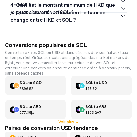
en SOL ?
4. Quel est le montant minimum de HKD que
je peux convertir en SOL ?
5. Quels facteurs influencent le taux de
change entre HKD et SOL ?
Conversions populaires de SOL
Convertissez vos SOL en USD et dans d’autres devises fiat aux taux
en temps réel. Grâce aux cotations agrégées des market makers de
Bybit, vous pouvez consulter la valeur actuelle de vos SOL et
effectuer une conversion en toute confiance grâce à des taux précis,
sans spreads cachés.
SOL
to
SGD
SOL
to
USD
S$96.52
$75.52
SOL
to
AED
SOL
to
ARS
د.إ277.35
$113,207
Voir plus
↓
Paires de conversion USD tendance