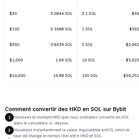
$50
0.0844 SOL
0.1 SOL
$59
$100
0.1688 SOL
1 SOL
$592
$500
0.8439 SOL
5 SOL
$2,962
$1,000
1.69 SOL
10 SOL
$5,925
$10,000
16.88 SOL
100 SOL
$59,251
Comment convertir des HKD en SOL sur Bybit
Saisissez le montant HKD que vous souhaitez convertir en SOL
1
dans le calculateur ci-dessus.
Visualisez instantanément la valeur équivalente enSOL selon le
2
taux de change en temps réel entre HKD et SOL.