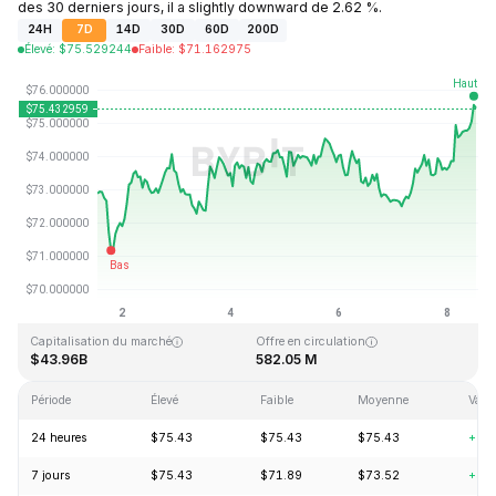
des 30 derniers jours, il a slightly downward de 2.62 %.
24H
7D
14D
30D
60D
200D
Élevé
:
$
75.529244
Faible
:
$
71.162975
Dernière mise à jour : 2026-08-08, 12:11 GMT+0
Plus haut niveau historique
Plus bas niveau historique
$293.31
$0.500801
Capitalisation du marché
Offre en circulation
$43.96B
582.05 M
Période
Élevé
Faible
Moyenne
Varia
24 heures
$75.43
$75.43
$75.43
+2.
7 jours
$75.43
$71.89
$73.52
+3.