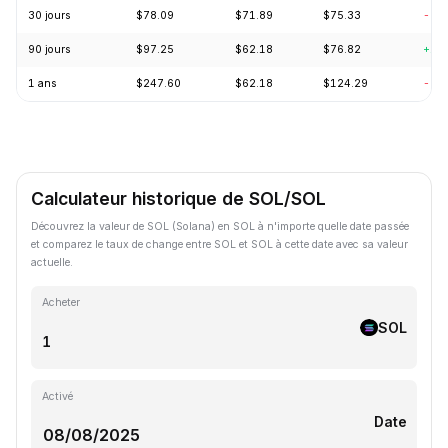
30 jours
$78.09
$71.89
$75.33
-2.
90 jours
$97.25
$62.18
$76.82
+14
1 ans
$247.60
$62.18
$124.29
-57
Calculateur historique de SOL/SOL
Découvrez la valeur de SOL (Solana) en SOL à n'importe quelle date passée
et comparez le taux de change entre SOL et SOL à cette date avec sa valeur
actuelle.
Acheter
SOL
Activé
Date