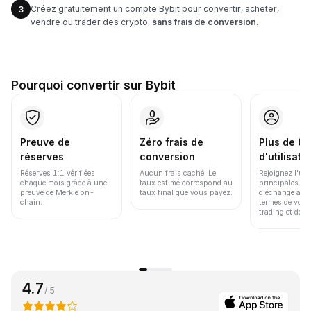
Créez gratuitement un compte Bybit pour convertir, acheter,
3
vendre ou trader des crypto,
sans frais de conversion
.
Pourquoi convertir sur Bybit
Preuve de
Zéro frais de
Plus de 86
réserves
conversion
d'utilisate
Réserves 1:1 vérifiées
Aucun frais caché. Le
Rejoignez l'un
chaque mois grâce à une
taux estimé correspond au
principales pl
preuve de Merkle on-
taux final que vous payez.
d'échange au 
chain.
termes de volu
trading et de li
4.7
/ 5