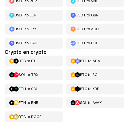
USDT
to
PHP
USDT
to
VND
USDT
to
EUR
USDT
to
GBP
USDT
to
JPY
USDT
to
AUD
USDT
to
CAD
USDT
to
CHF
Crypto en crypto
BTC
to
ETH
BTC
to
ADA
SOL
to
TRX
BTC
to
SOL
ETH
to
SOL
BTC
to
XRP
ETH
to
BNB
SOL
to
AVAX
BTC
to
DOGE