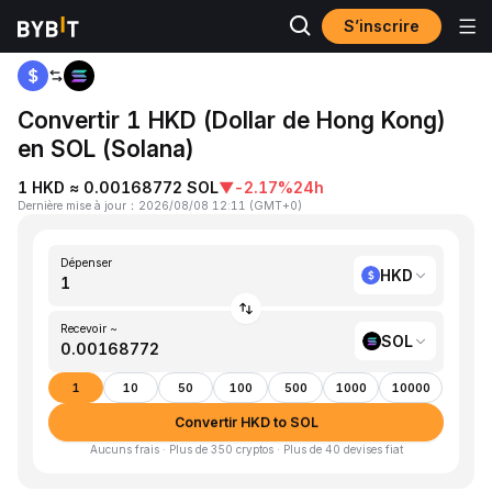
S’inscrire
Accueil
HKD to SOL
Convertir 1 HKD (Dollar de Hong Kong)
en SOL (Solana)
1 HKD ≈ 0.00168772 SOL
▼
-2.17%
24h
Dernière mise à jour
：
2026/08/08 12:11
(
GMT+0
)
Dépenser
HKD
Recevoir ~
SOL
1
10
50
100
500
1000
10000
Convertir HKD to SOL
Aucuns frais · Plus de 350 cryptos · Plus de 40 devises fiat