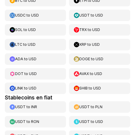
BTC
to
USD
ETH
to
USD
USDC
to
USD
USDT
to
USD
SOL
to
USD
TRX
to
USD
LTC
to
USD
XRP
to
USD
ADA
to
USD
DOGE
to
USD
DOT
to
USD
AVAX
to
USD
LINK
to
USD
SHIB
to
USD
Stablecoins en fiat
USDT
to
INR
USDT
to
PLN
USDT
to
RON
USDT
to
USD