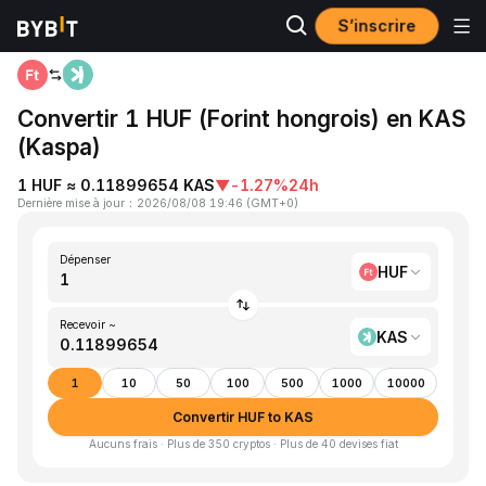
S’inscrire
Accueil
HUF to KAS
Convertir 1 HUF (Forint hongrois) en KAS
(Kaspa)
1 HUF ≈ 0.11899654 KAS
▼
-1.27%
24h
Dernière mise à jour
：
2026/08/08 19:46
(
GMT+0
)
Dépenser
HUF
Recevoir ~
KAS
1
10
50
100
500
1000
10000
Convertir HUF to KAS
Aucuns frais · Plus de 350 cryptos · Plus de 40 devises fiat