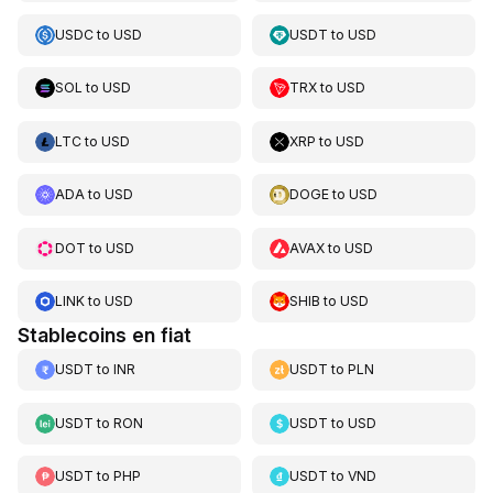
USDC
to
USD
USDT
to
USD
SOL
to
USD
TRX
to
USD
LTC
to
USD
XRP
to
USD
ADA
to
USD
DOGE
to
USD
DOT
to
USD
AVAX
to
USD
LINK
to
USD
SHIB
to
USD
Stablecoins en fiat
USDT
to
INR
USDT
to
PLN
USDT
to
RON
USDT
to
USD
USDT
to
PHP
USDT
to
VND