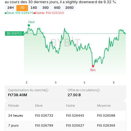
au cours des 30 derniers jours, il a slightly downward de 9.32 %.
24H
7D
14D
30D
60D
200D
Élevé
:
Ft
0.026970
Faible
:
Ft
0.025315
Dernière mise à jour : 2026-08-08, 19:46 GMT+0
Plus haut niveau historique
Plus bas niveau historique
Ft0.207411
Ft0.000171
Capitalisation du marché
Offre en circulation
Ft738.40M
27.50 B
Période
Élevé
Faible
Moyenne
V
24 heures
Ft0.026732
Ft0.026445
Ft0.026588
+
7 jours
Ft0.026799
Ft0.025627
Ft0.026369
+