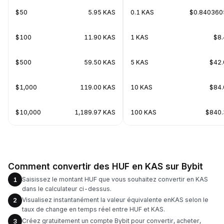
$50
5.95 KAS
0.1 KAS
$0.840360
$100
11.90 KAS
1 KAS
$8.
$500
59.50 KAS
5 KAS
$42.
$1,000
119.00 KAS
10 KAS
$84.
$10,000
1,189.97 KAS
100 KAS
$840.
Comment convertir des HUF en KAS sur Bybit
Saisissez le montant HUF que vous souhaitez convertir en KAS
1
dans le calculateur ci-dessus.
Visualisez instantanément la valeur équivalente enKAS selon le
2
taux de change en temps réel entre HUF et KAS.
Créez gratuitement un compte Bybit pour convertir, acheter,
3