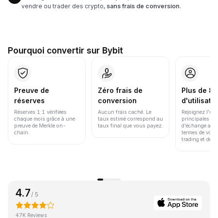
vendre ou trader des crypto,
sans frais de conversion
.
Pourquoi convertir sur Bybit
Preuve de
Zéro frais de
Plus de 86
réserves
conversion
d'utilisate
Réserves 1:1 vérifiées
Aucun frais caché. Le
Rejoignez l'un
chaque mois grâce à une
taux estimé correspond au
principales pl
preuve de Merkle on-
taux final que vous payez.
d'échange au 
chain.
termes de volu
trading et de li
4.7
/ 5
47K Reviews