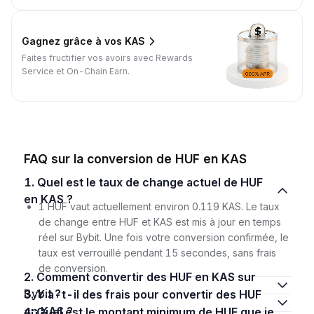
Gagnez grâce à vos KAS
Faites fructifier vos avoirs avec Rewards
Service et On-Chain Earn.
FAQ sur la conversion de HUF en KAS
1. Quel est le taux de change actuel de HUF
en KAS ?
1 HUF vaut actuellement environ 0.119 KAS. Le taux
de change entre HUF et KAS est mis à jour en temps
réel sur Bybit. Une fois votre conversion confirmée, le
taux est verrouillé pendant 15 secondes, sans frais
de conversion.
2. Comment convertir des HUF en KAS sur
Bybit ?
3. Y a-t-il des frais pour convertir des HUF
en KAS ?
4. Quel est le montant minimum de HUF que je