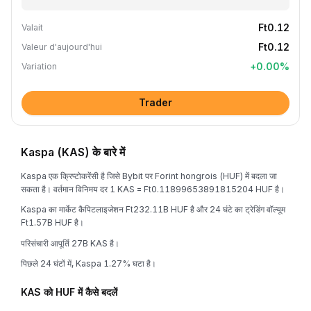
Ft0.12
Valait
Ft0.12
Valeur d'aujourd'hui
+
0.00
%
Variation
Trader
Kaspa (KAS) के बारे में
Kaspa एक क्रिप्टोकरेंसी है जिसे Bybit पर Forint hongrois (HUF) में बदला जा
सकता है। वर्तमान विनिमय दर 1 KAS = Ft0.11899653891815204 HUF है।
Kaspa का मार्केट कैपिटलाइजेशन Ft232.11B HUF है और 24 घंटे का ट्रेडिंग वॉल्यूम
Ft1.57B HUF है।
परिसंचारी आपूर्ति 27B KAS है।
पिछले 24 घंटों में, Kaspa 1.27% घटा है।
KAS को HUF में कैसे बदलें