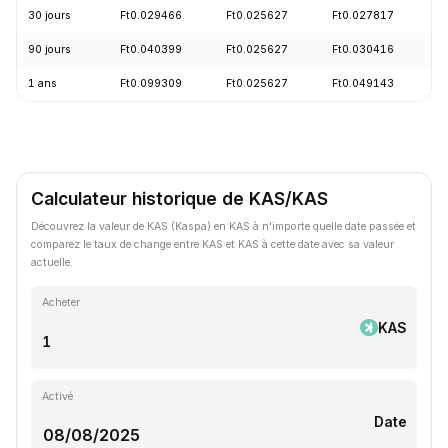
30 jours
Ft0.029466
Ft0.025627
Ft0.027817
-
90 jours
Ft0.040399
Ft0.025627
Ft0.030416
-
1 ans
Ft0.099309
Ft0.025627
Ft0.049143
-
Calculateur historique de KAS/KAS
Découvrez la valeur de KAS (Kaspa) en KAS à n'importe quelle date passée et
comparez le taux de change entre KAS et KAS à cette date avec sa valeur
actuelle.
Acheter
KAS
Activé
Date