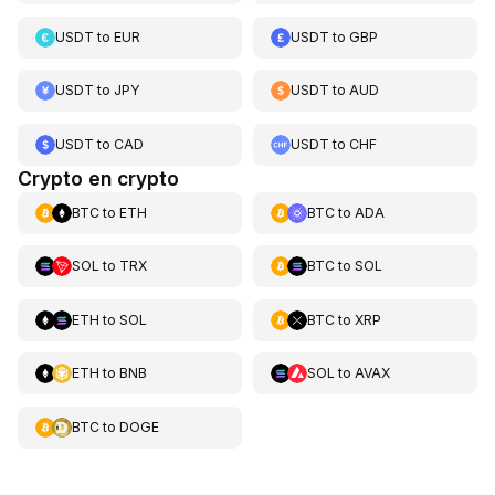
USDT
to
EUR
USDT
to
GBP
USDT
to
JPY
USDT
to
AUD
USDT
to
CAD
USDT
to
CHF
Crypto en crypto
BTC
to
ETH
BTC
to
ADA
SOL
to
TRX
BTC
to
SOL
ETH
to
SOL
BTC
to
XRP
ETH
to
BNB
SOL
to
AVAX
BTC
to
DOGE