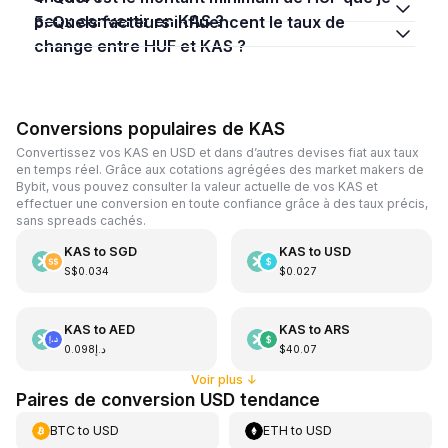
peux convertir en KAS ?
5. Quels facteurs influencent le taux de
change entre HUF et KAS ?
Conversions populaires de KAS
Convertissez vos KAS en USD et dans d’autres devises fiat aux taux
en temps réel. Grâce aux cotations agrégées des market makers de
Bybit, vous pouvez consulter la valeur actuelle de vos KAS et
effectuer une conversion en toute confiance grâce à des taux précis,
sans spreads cachés.
KAS
to
SGD
KAS
to
USD
S$0.034
$0.027
KAS
to
AED
KAS
to
ARS
د.إ0.098
$40.07
Voir plus
↓
Paires de conversion USD tendance
BTC
to
USD
ETH
to
USD