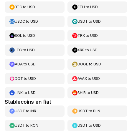
BTC
to
USD
ETH
to
USD
USDC
to
USD
USDT
to
USD
SOL
to
USD
TRX
to
USD
LTC
to
USD
XRP
to
USD
ADA
to
USD
DOGE
to
USD
DOT
to
USD
AVAX
to
USD
LINK
to
USD
SHIB
to
USD
Stablecoins en fiat
USDT
to
INR
USDT
to
PLN
USDT
to
RON
USDT
to
USD