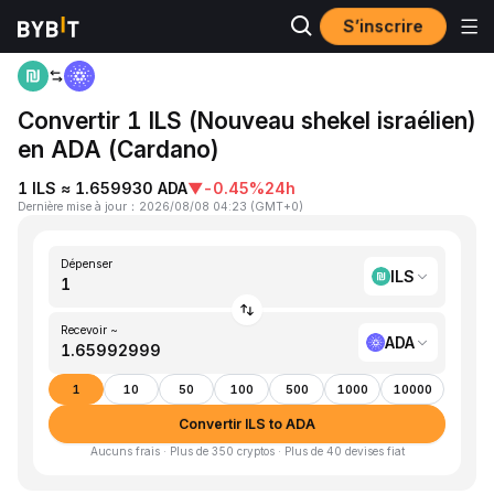
S’inscrire
Accueil
ILS to ADA
Convertir 1 ILS (Nouveau shekel israélien)
en ADA (Cardano)
1 ILS ≈ 1.659930 ADA
▼
-0.45%
24h
Dernière mise à jour
：
2026/08/08 04:23
(
GMT+0
)
Dépenser
ILS
Recevoir ~
ADA
1
10
50
100
500
1000
10000
Convertir ILS to ADA
Aucuns frais · Plus de 350 cryptos · Plus de 40 devises fiat