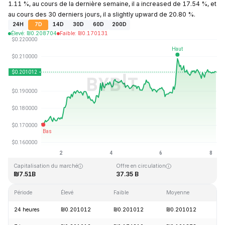
1.11 %, au cours de la dernière semaine, il a increased de 17.54 %, et
au cours des 30 derniers jours, il a slightly upward de 20.80 %.
24H
7D
14D
30D
60D
200D
Élevé
:
₪
0.208704
Faible
:
₪
0.170131
Dernière mise à jour : 2026-08-08, 04:23 GMT+0
Plus haut niveau historique
Plus bas niveau historique
₪3.09
₪0.019253
Capitalisation du marché
Offre en circulation
₪7.51B
37.35 B
Période
Élevé
Faible
Moyenne
Va
24 heures
₪0.201012
₪0.201012
₪0.201012
+