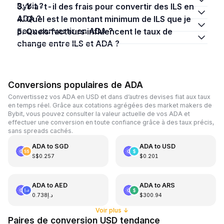
Bybit ?
3. Y a-t-il des frais pour convertir des ILS en
ADA ?
4. Quel est le montant minimum de ILS que je
peux convertir en ADA ?
5. Quels facteurs influencent le taux de
change entre ILS et ADA ?
Conversions populaires de ADA
Convertissez vos ADA en USD et dans d’autres devises fiat aux taux
en temps réel. Grâce aux cotations agrégées des market makers de
Bybit, vous pouvez consulter la valeur actuelle de vos ADA et
effectuer une conversion en toute confiance grâce à des taux précis,
sans spreads cachés.
ADA
to
SGD
ADA
to
USD
S$0.257
$0.201
ADA
to
AED
ADA
to
ARS
د.إ0.738
$300.94
Voir plus
↓
Paires de conversion USD tendance