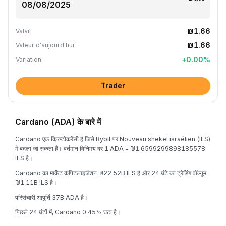
₪1.66
Valait
₪1.66
Valeur d'aujourd'hui
+
0.00
%
Variation
Trader
Cardano (ADA) के बारे में
Cardano एक क्रिप्टोकरेंसी है जिसे Bybit पर Nouveau shekel israélien (ILS)
में बदला जा सकता है। वर्तमान विनिमय दर 1 ADA = ₪1.6599299898185578
ILS है।
Cardano का मार्केट कैपिटलाइजेशन ₪22.52B ILS है और 24 घंटे का ट्रेडिंग वॉल्यूम
₪1.11B ILS है।
परिसंचारी आपूर्ति 37B ADA है।
पिछले 24 घंटों में, Cardano 0.45% घटा है।