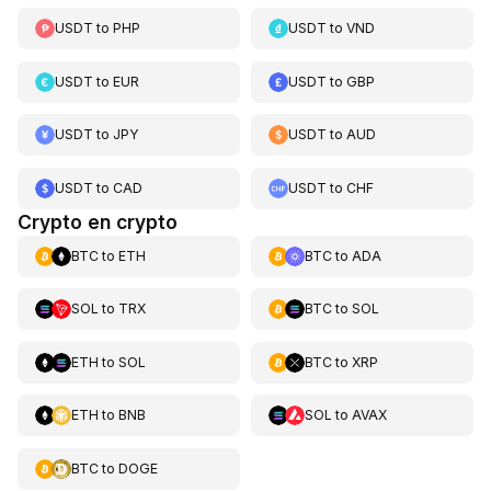
USDT
to
PHP
USDT
to
VND
USDT
to
EUR
USDT
to
GBP
USDT
to
JPY
USDT
to
AUD
USDT
to
CAD
USDT
to
CHF
Crypto en crypto
BTC
to
ETH
BTC
to
ADA
SOL
to
TRX
BTC
to
SOL
ETH
to
SOL
BTC
to
XRP
ETH
to
BNB
SOL
to
AVAX
BTC
to
DOGE