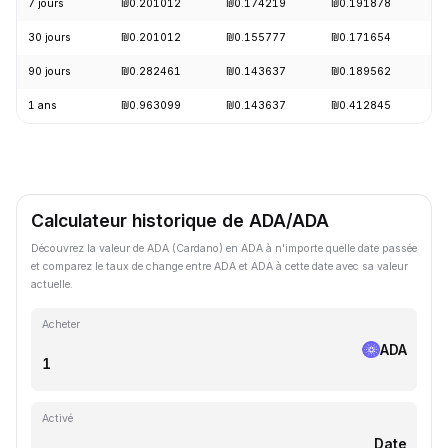
7 jours
₪0.201012
₪0.174219
₪0.191878
+
30 jours
₪0.201012
₪0.155777
₪0.171654
+
90 jours
₪0.282461
₪0.143637
₪0.189562
+
1 ans
₪0.963099
₪0.143637
₪0.412845
-
Calculateur historique de ADA/ADA
Découvrez la valeur de ADA (Cardano) en ADA à n'importe quelle date passée
et comparez le taux de change entre ADA et ADA à cette date avec sa valeur
actuelle.
Acheter
ADA
Activé
Date