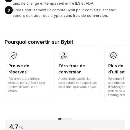
taux de change en temps réel entre ILS et ADA.
Créez gratuitement un compte Bybit pour convertir, acheter,
3
vendre ou trader des crypto,
sans frais de conversion
.
Pourquoi convertir sur Bybit
Preuve de
Zéro frais de
Plus de 86
réserves
conversion
d'utilisate
Réserves 1:1 vérifiées
Aucun frais caché. Le
Rejoignez l'un
chaque mois grâce à une
taux estimé correspond au
principales pl
preuve de Merkle on-
taux final que vous payez.
d'échange au 
chain.
termes de volu
trading et de li
4.7
/ 5