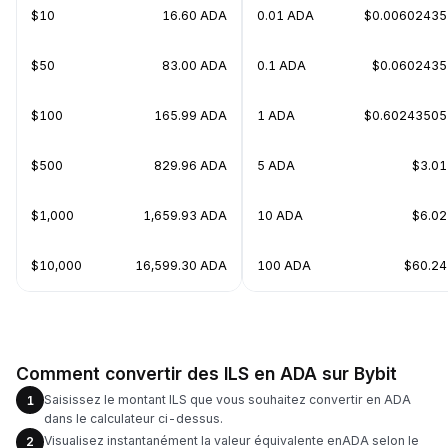
$10
16.60 ADA
0.01 ADA
$0.00602435
$50
83.00 ADA
0.1 ADA
$0.0602435
$100
165.99 ADA
1 ADA
$0.60243505
$500
829.96 ADA
5 ADA
$3.01
$1,000
1,659.93 ADA
10 ADA
$6.02
$10,000
16,599.30 ADA
100 ADA
$60.24
Comment convertir des ILS en ADA sur Bybit
Saisissez le montant ILS que vous souhaitez convertir en ADA
1
dans le calculateur ci-dessus.
Visualisez instantanément la valeur équivalente enADA selon le
2