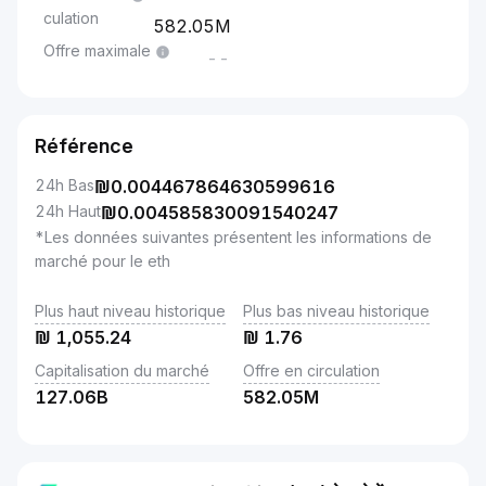
culation
582.05M
Offre maximale
--
Référence
24h Bas
₪
0.004467864630599616
24h Haut
₪
0.004585830091540247
*Les données suivantes présentent les informations de
marché pour le eth
Plus haut niveau historique
Plus bas niveau historique
₪
1,055.24
₪
1.76
Capitalisation du marché
Offre en circulation
127.06B
582.05M