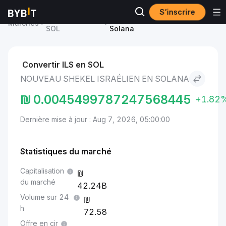
S’inscrire
Prix du Solana
Nouveau shekel israélien to
Marchés
SOL
Solana
Convertir ILS en SOL
NOUVEAU SHEKEL ISRAÉLIEN EN SOLANA
₪
0.0045499787247568445
+1.82
Dernière mise à jour : Aug 7, 2026, 05:00:00
Statistiques du marché
Capitalisation
du marché
42.24B
Volume sur 24
h
72.58
Offre en cir