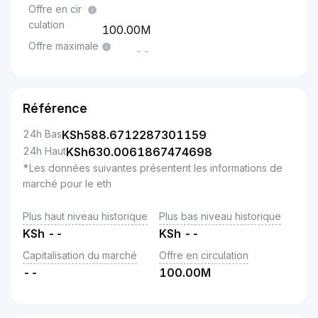
Offre en cir
culation
100.00M
Offre maximale
--
Référence
24h Bas
KSh
588.6712287301159
24h Haut
KSh
630.0061867474698
*Les données suivantes présentent les informations de
marché pour le eth
Plus haut niveau historique
Plus bas niveau historique
KSh
--
KSh
--
Capitalisation du marché
Offre en circulation
--
100.00M