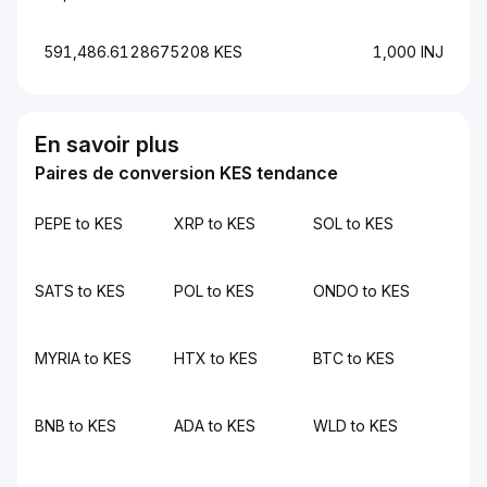
591,486.6128675208 KES
1,000 INJ
En savoir plus
Paires de conversion KES tendance
PEPE to KES
XRP to KES
SOL to KES
SATS to KES
POL to KES
ONDO to KES
MYRIA to KES
HTX to KES
BTC to KES
BNB to KES
ADA to KES
WLD to KES