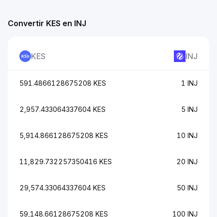
Convertir KES en INJ
KES
INJ
591.4866128675208 KES
1 INJ
2,957.433064337604 KES
5 INJ
5,914.866128675208 KES
10 INJ
11,829.732257350416 KES
20 INJ
29,574.33064337604 KES
50 INJ
59,148.66128675208 KES
100 INJ