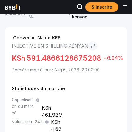
S’inscrire
Prix du Injective
Injective to Shilling
Marchés
INJ
kényan
Convertir INJ en KES
INJECTIVE EN SHILLING KÉNYAN
KSh
591.4866128675208
-6.04%
Dernière mise à jour : Aug 6, 2026, 20:00:00
Statistiques du marché
Capitalisati
on du marc
hé
461.92M
Volume sur 24 h
4.62