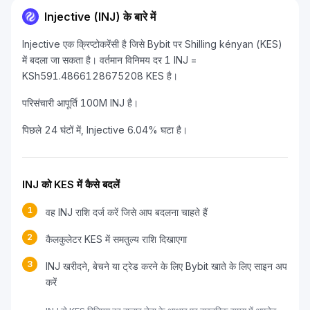
Injective (INJ) के बारे में
Injective एक क्रिप्टोकरेंसी है जिसे Bybit पर Shilling kényan (KES)
में बदला जा सकता है। वर्तमान विनिमय दर 1 INJ =
KSh591.4866128675208 KES है।
परिसंचारी आपूर्ति 100M INJ है।
पिछले 24 घंटों में, Injective 6.04% घटा है।
INJ को KES में कैसे बदलें
1
वह INJ राशि दर्ज करें जिसे आप बदलना चाहते हैं
2
कैलकुलेटर KES में समतुल्य राशि दिखाएगा
3
INJ खरीदने, बेचने या ट्रेड करने के लिए Bybit खाते के लिए साइन अप
करें