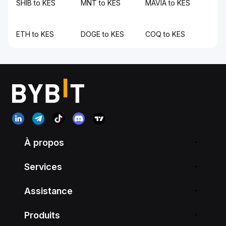
SHIB to KES
MNT to KES
MAVIA to KES
ETH to KES
DOGE to KES
COQ to KES
À propos
Services
Assistance
Produits