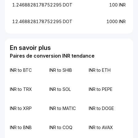
1.2468828178752295 DOT
100 INR
12.468828178752295 DOT
1000 INR
En savoir plus
Paires de conversion INR tendance
INR to BTC
INR to SHIB
INR to ETH
INR to TRX
INR to SOL
INR to PEPE
INR to XRP
INR to MATIC
INR to DOGE
INR to BNB
INR to COQ
INR to AVAX