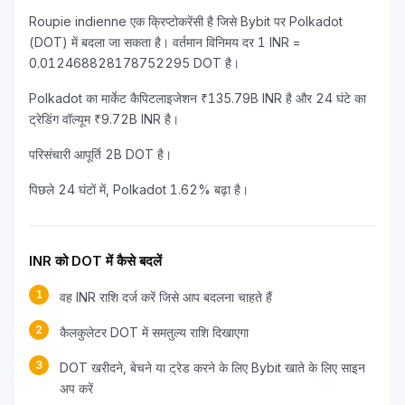
Roupie indienne एक क्रिप्टोकरेंसी है जिसे Bybit पर Polkadot
(DOT) में बदला जा सकता है। वर्तमान विनिमय दर 1 INR =
0.012468828178752295 DOT है।
Polkadot का मार्केट कैपिटलाइजेशन ₹135.79B INR है और 24 घंटे का
ट्रेडिंग वॉल्यूम ₹9.72B INR है।
परिसंचारी आपूर्ति 2B DOT है।
पिछले 24 घंटों में, Polkadot 1.62% बढ़ा है।
INR को DOT में कैसे बदलें
1
वह INR राशि दर्ज करें जिसे आप बदलना चाहते हैं
2
कैलकुलेटर DOT में समतुल्य राशि दिखाएगा
3
DOT खरीदने, बेचने या ट्रेड करने के लिए Bybit खाते के लिए साइन
अप करें