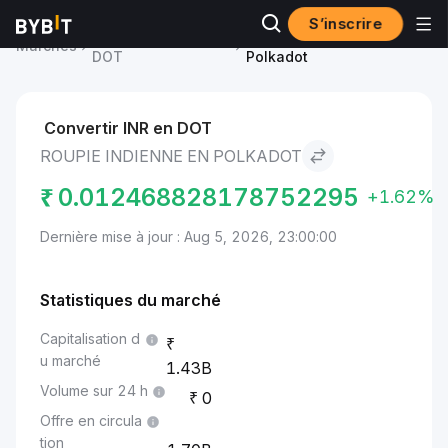
S’inscrire
Prix du Polkadot
Roupie indienne to
Marchés
DOT
Polkadot
Convertir INR en DOT
ROUPIE INDIENNE EN POLKADOT
₹
0.012468828178752295
+1.62%
Dernière mise à jour : Aug 5, 2026, 23:00:00
Statistiques du marché
Capitalisation d
u marché
1.43B
Volume sur 24 h
0
Offre en circula
tion