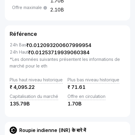
1.70B
Offre maximale
2.10B
Référence
24h Bas
₹
0.012093200607999954
24h Haut
₹
0.01253719939060384
*Les données suivantes présentent les informations de
marché pour le eth
Plus haut niveau historique
Plus bas niveau historique
₹
4,095.22
₹
71.61
Capitalisation du marché
Offre en circulation
135.79B
1.70B
Roupie indienne (INR) के बारे में