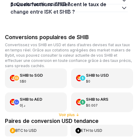
peux convertir en SHIB ?
5. Quels facteurs influencent le taux de
change entre ISK et SHIB ?
Conversions populaires de SHIB
Convertissez vos SHIB en USD et dans d’autres devises fiat aux taux
en temps réel. Grâce aux cotations agrégées des market makers de
Bybit, vous pouvez consulter la valeur actuelle de vos SHIB et
effectuer une conversion en toute confiance grâce à des taux précis,
sans spreads cachés.
SHIB
to
SGD
SHIB
to
USD
S$0
$0
SHIB
to
AED
SHIB
to
ARS
د.إ0
$0.007
Voir plus
↓
Paires de conversion USD tendance
BTC
to
USD
ETH
to
USD