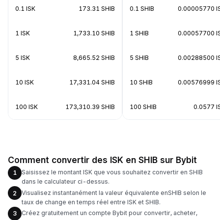
0.1 ISK
173.31 SHIB
0.1 SHIB
0.00005770 I
1 ISK
1,733.10 SHIB
1 SHIB
0.00057700 I
5 ISK
8,665.52 SHIB
5 SHIB
0.00288500 I
10 ISK
17,331.04 SHIB
10 SHIB
0.00576999 I
100 ISK
173,310.39 SHIB
100 SHIB
0.0577 I
Comment convertir des ISK en SHIB sur Bybit
Saisissez le montant ISK que vous souhaitez convertir en SHIB
1
dans le calculateur ci-dessus.
Visualisez instantanément la valeur équivalente enSHIB selon le
2
taux de change en temps réel entre ISK et SHIB.
Créez gratuitement un compte Bybit pour convertir, acheter,
3