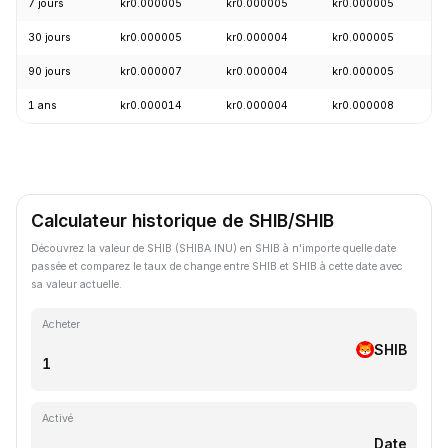
7 jours
kr0.000005
kr0.000005
kr0.000005
-
30 jours
kr0.000005
kr0.000004
kr0.000005
+
90 jours
kr0.000007
kr0.000004
kr0.000005
-
1 ans
kr0.000014
kr0.000004
kr0.000008
-
Calculateur historique de SHIB/SHIB
Découvrez la valeur de SHIB (SHIBA INU) en SHIB à n'importe quelle date
passée et comparez le taux de change entre SHIB et SHIB à cette date avec
sa valeur actuelle.
Acheter
SHIB
Activé
Date