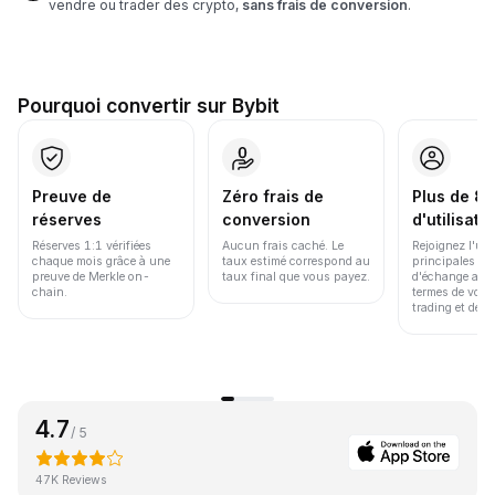
vendre ou trader des crypto,
sans frais de conversion
.
Pourquoi convertir sur Bybit
Preuve de
Zéro frais de
Plus de 86
réserves
conversion
d'utilisate
Réserves 1:1 vérifiées
Aucun frais caché. Le
Rejoignez l'un
chaque mois grâce à une
taux estimé correspond au
principales pl
preuve de Merkle on-
taux final que vous payez.
d'échange au 
chain.
termes de volu
trading et de li
4.7
/ 5
47K Reviews