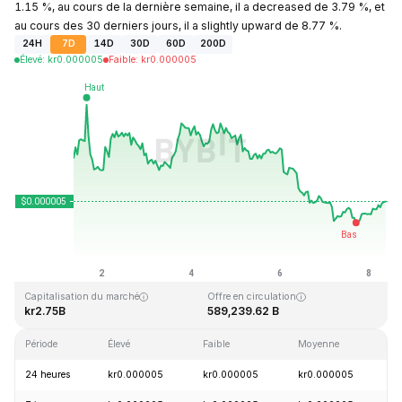
1.15 %, au cours de la dernière semaine, il a decreased de 3.79 %, et
au cours des 30 derniers jours, il a slightly upward de 8.77 %.
24H
7D
14D
30D
60D
200D
Élevé
:
kr
0.000005
Faible
:
kr
0.000005
Dernière mise à jour : 2026-08-08, 08:19 GMT+0
Plus haut niveau historique
Plus bas niveau historique
kr0.000086
kr0.000000
Capitalisation du marché
Offre en circulation
kr2.75B
589,239.62 B
Période
Élevé
Faible
Moyenne
V
24 heures
kr0.000005
kr0.000005
kr0.000005
+