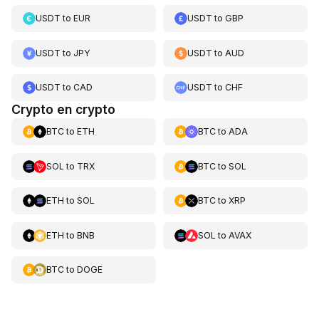
USDT
to
EUR
USDT
to
GBP
USDT
to
JPY
USDT
to
AUD
USDT
to
CAD
USDT
to
CHF
Crypto en crypto
BTC
to
ETH
BTC
to
ADA
SOL
to
TRX
BTC
to
SOL
ETH
to
SOL
BTC
to
XRP
ETH
to
BNB
SOL
to
AVAX
BTC
to
DOGE