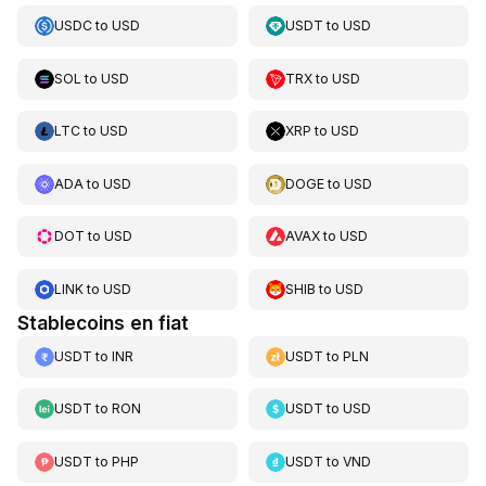
USDC
to
USD
USDT
to
USD
SOL
to
USD
TRX
to
USD
LTC
to
USD
XRP
to
USD
ADA
to
USD
DOGE
to
USD
DOT
to
USD
AVAX
to
USD
LINK
to
USD
SHIB
to
USD
Stablecoins en fiat
USDT
to
INR
USDT
to
PLN
USDT
to
RON
USDT
to
USD
USDT
to
PHP
USDT
to
VND