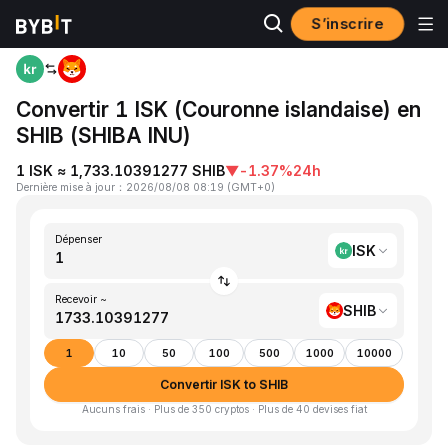
S’inscrire
Accueil
ISK to SHIB
Convertir 1 ISK (Couronne islandaise) en
SHIB (SHIBA INU)
1 ISK ≈ 1,733.10391277 SHIB
▼
-1.37%
24h
Dernière mise à jour
：
2026/08/08 08:19
(
GMT+0
)
Dépenser
ISK
Recevoir ~
SHIB
1
10
50
100
500
1000
10000
Convertir ISK to SHIB
Aucuns frais · Plus de 350 cryptos · Plus de 40 devises fiat