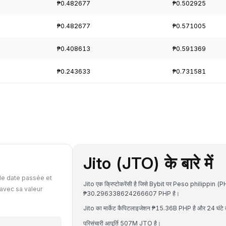
₱0.482677
₱0.502925
₱0.482677
₱0.571005
₱0.408613
₱0.591369
₱0.243633
₱0.731581
Jito (JTO) के बारे में
le date passée et
Jito एक क्रिप्टोकरेंसी है जिसे Bybit पर Peso philippin (P
avec sa valeur
₱30.296338624266607 PHP है।
Jito का मार्केट कैपिटलाइजेशन ₱15.36B PHP है और 24 घंटे क
परिसंचारी आपूर्ति 507M JTO है।