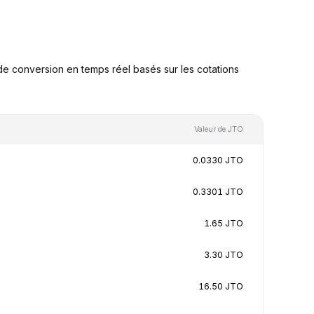
e conversion en temps réel basés sur les cotations
Valeur de JTO
0.0330 JTO
0.3301 JTO
1.65 JTO
3.30 JTO
16.50 JTO