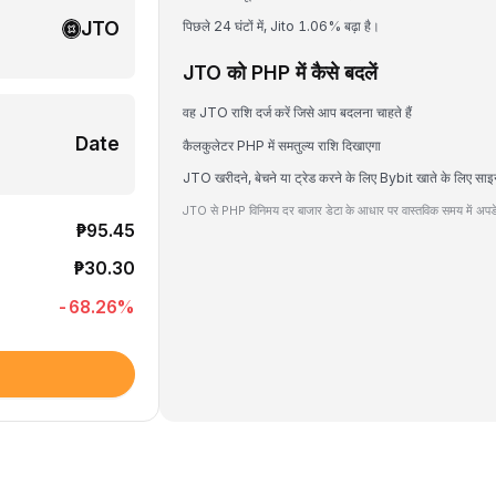
JTO
पिछले 24 घंटों में, Jito 1.06% बढ़ा है।
JTO को PHP में कैसे बदलें
वह JTO राशि दर्ज करें जिसे आप बदलना चाहते हैं
Date
कैलकुलेटर PHP में समतुल्य राशि दिखाएगा
JTO खरीदने, बेचने या ट्रेड करने के लिए Bybit खाते के लिए साइ
JTO से PHP विनिमय दर बाजार डेटा के आधार पर वास्तविक समय में अपडे
₱95.45
₱30.30
-68.26
%