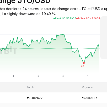
hange JTO/USD
 des dernières 24 heures, le taux de change entre JTO et l'USD a up
 il a slightly downward de 19.49 %.
Élevé
:
₱
0.524903
Faible
:
₱
0.470654
Faible
Moyenne
₱0.482677
₱0.489185