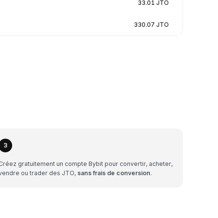
33.01 JTO
330.07 JTO
3
Créez gratuitement un compte Bybit pour convertir, acheter,
vendre ou trader des JTO,
sans frais de conversion
.