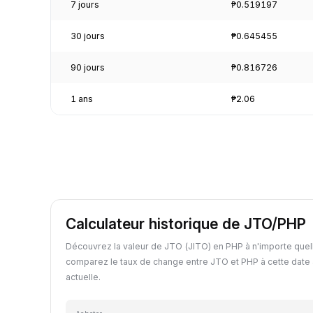
7 jours
₱0.519197
30 jours
₱0.645455
90 jours
₱0.816726
1 ans
₱2.06
Calculateur historique de JTO/PHP
Découvrez la valeur de JTO (JITO) en PHP à n'importe quel
comparez le taux de change entre JTO et PHP à cette date 
actuelle.