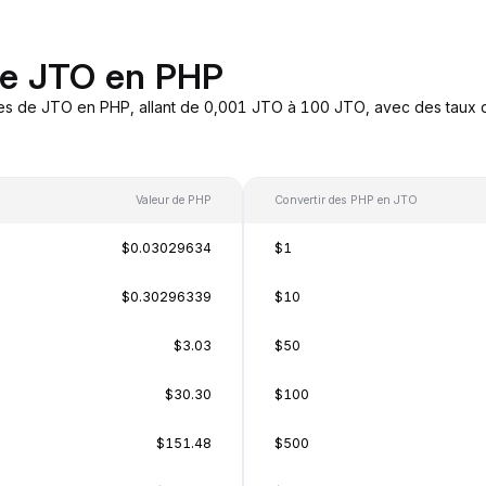
de JTO en PHP
es de JTO en PHP, allant de 0,001 JTO à 100 JTO, avec des taux d
Valeur de PHP
Convertir des PHP en JTO
$0.03029634
$1
$0.30296339
$10
$3.03
$50
$30.30
$100
$151.48
$500