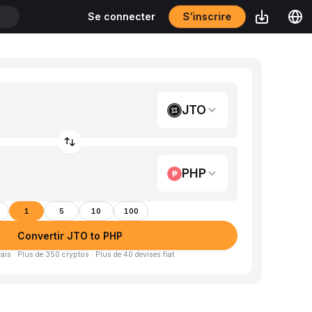
T
S’inscrire
Se connecter
JTO
PHP
1
5
10
100
Convertir JTO to PHP
is · Plus de 350 cryptos · Plus de 40 devises fiat