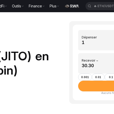
🔥
ETH/USD
dFi
Outils
Finance
Plus
🔥
ACEUSDT
Dépenser
(JITO) en
Recevoir ~
pin)
0.001
0.01
0.1
Aucuns fra