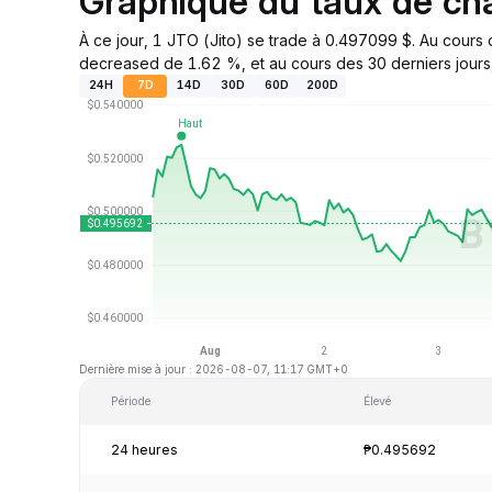
Graphique du taux de c
À ce jour, 1 JTO (Jito) se trade à 0.497099 $. Au cours
decreased de 1.62 %, et au cours des 30 derniers jours,
24H
7D
14D
30D
60D
200D
Dernière mise à jour : 2026-08-07, 11:17 GMT+0
Période
Élevé
24 heures
₱0.495692