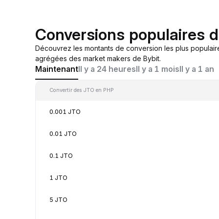
Conversions populaires 
Découvrez les montants de conversion les plus populair
agrégées des market makers de Bybit.
Maintenant
Il y a 24 heures
Il y a 1 mois
Il y a 1 an
Convertir des JTO en PHP
0.001 JTO
0.01 JTO
0.1 JTO
1 JTO
5 JTO