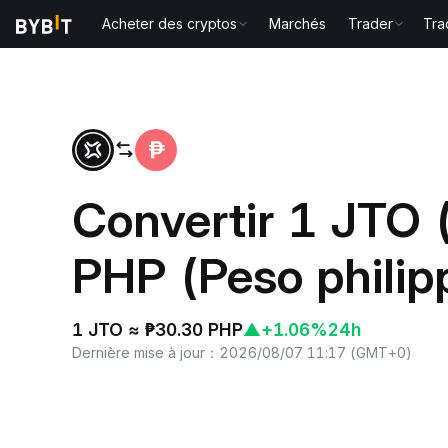
Acheter des cryptos
Marchés
Trader
Tra
Accueil
JTO to PHP
Convertir 1 JTO 
PHP (Peso philip
1 JTO ≈ ₱30.30 PHP
▲
+1.06%
24h
Dernière mise à jour
：
2026/08/07 11:17
(
GMT+0
)