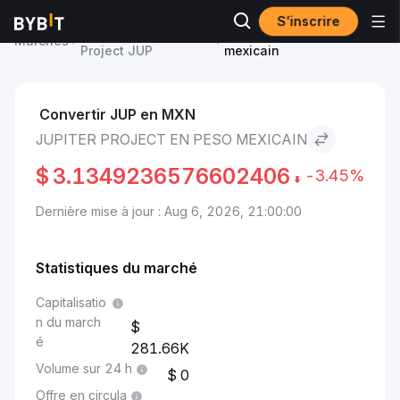
S’inscrire
Prix du Jupiter
Jupiter Project to Peso
Marchés
Project JUP
mexicain
Convertir JUP en MXN
JUPITER PROJECT EN PESO MEXICAIN
$
3.1349236576602406
-3.45%
Dernière mise à jour : Aug 6, 2026, 21:00:00
Statistiques du marché
Capitalisatio
n du march
é
281.66K
Volume sur 24 h
0
Offre en circula