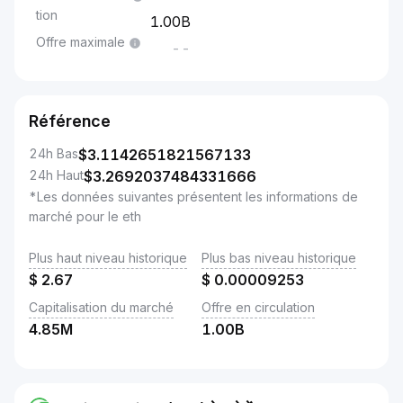
tion
1.00B
Offre maximale
--
Référence
24h Bas
$
3.1142651821567133
24h Haut
$
3.2692037484331666
*Les données suivantes présentent les informations de
marché pour le eth
Plus haut niveau historique
Plus bas niveau historique
$
2.67
$
0.00009253
Capitalisation du marché
Offre en circulation
4.85M
1.00B