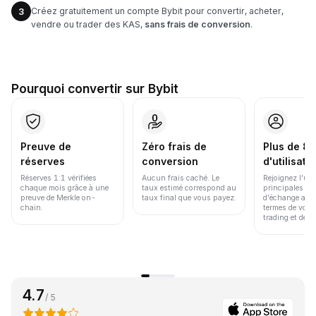
Créez gratuitement un compte Bybit pour convertir, acheter,
3
vendre ou trader des KAS,
sans frais de conversion
.
Pourquoi convertir sur Bybit
Preuve de
Zéro frais de
Plus de 86
réserves
conversion
d'utilisate
Réserves 1:1 vérifiées
Aucun frais caché. Le
Rejoignez l'un
chaque mois grâce à une
taux estimé correspond au
principales pl
preuve de Merkle on-
taux final que vous payez.
d'échange au 
chain.
termes de volu
trading et de li
4.7
/ 5