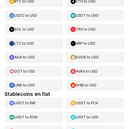
BTC
to
USD
ETH
to
USD
USDC
to
USD
USDT
to
USD
SOL
to
USD
TRX
to
USD
LTC
to
USD
XRP
to
USD
ADA
to
USD
DOGE
to
USD
DOT
to
USD
AVAX
to
USD
LINK
to
USD
SHIB
to
USD
Stablecoins en fiat
USDT
to
INR
USDT
to
PLN
USDT
to
RON
USDT
to
USD