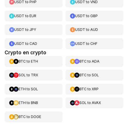
USDT
to
PHP
USDT
to
VND
USDT
to
EUR
USDT
to
GBP
USDT
to
JPY
USDT
to
AUD
USDT
to
CAD
USDT
to
CHF
Crypto en crypto
BTC
to
ETH
BTC
to
ADA
SOL
to
TRX
BTC
to
SOL
ETH
to
SOL
BTC
to
XRP
ETH
to
BNB
SOL
to
AVAX
BTC
to
DOGE