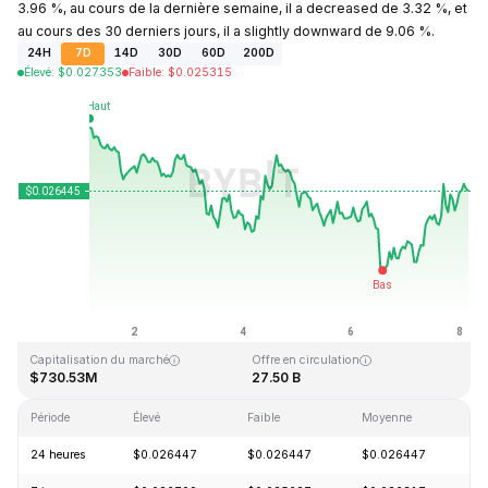
3.96 %, au cours de la dernière semaine, il a decreased de 3.32 %, et
au cours des 30 derniers jours, il a slightly downward de 9.06 %.
24H
7D
14D
30D
60D
200D
Élevé
:
$
0.027353
Faible
:
$
0.025315
Dernière mise à jour : 2026-08-08, 04:05 GMT+0
Plus haut niveau historique
Plus bas niveau historique
$0.207411
$0.000171
Capitalisation du marché
Offre en circulation
$730.53M
27.50 B
Période
Élevé
Faible
Moyenne
Va
24 heures
$0.026447
$0.026447
$0.026447
+