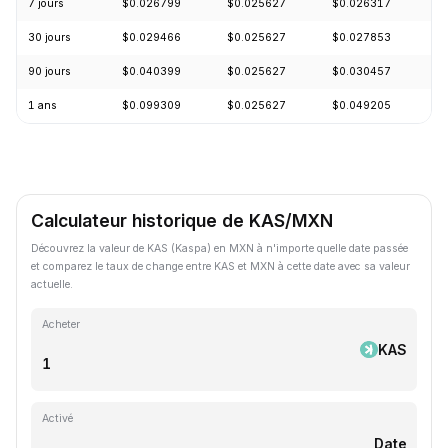
7 jours
$0.026799
$0.025627
$0.026317
-
30 jours
$0.029466
$0.025627
$0.027853
-
90 jours
$0.040399
$0.025627
$0.030457
-
1 ans
$0.099309
$0.025627
$0.049205
-
Calculateur historique de KAS/MXN
Découvrez la valeur de KAS (Kaspa) en MXN à n'importe quelle date passée
et comparez le taux de change entre KAS et MXN à cette date avec sa valeur
actuelle.
Acheter
KAS
Activé
Date