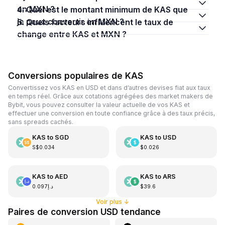
en MXN ?
4. Quel est le montant minimum de KAS que
je peux convertir en MXN ?
5. Quels facteurs influencent le taux de
change entre KAS et MXN ?
Conversions populaires de KAS
Convertissez vos KAS en USD et dans d’autres devises fiat aux taux
en temps réel. Grâce aux cotations agrégées des market makers de
Bybit, vous pouvez consulter la valeur actuelle de vos KAS et
effectuer une conversion en toute confiance grâce à des taux précis,
sans spreads cachés.
KAS
to
SGD
KAS
to
USD
S$0.034
$0.026
KAS
to
AED
KAS
to
ARS
د.إ0.097
$39.6
Voir plus
↓
Paires de conversion USD tendance