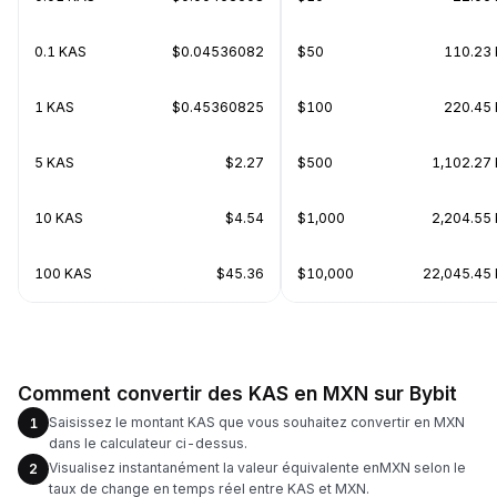
0.1 KAS
$0.04536082
$50
110.23
1 KAS
$0.45360825
$100
220.45
5 KAS
$2.27
$500
1,102.27
10 KAS
$4.54
$1,000
2,204.55
100 KAS
$45.36
$10,000
22,045.45
Comment convertir des KAS en MXN sur Bybit
Saisissez le montant KAS que vous souhaitez convertir en MXN
1
dans le calculateur ci-dessus.
Visualisez instantanément la valeur équivalente enMXN selon le
2
taux de change en temps réel entre KAS et MXN.