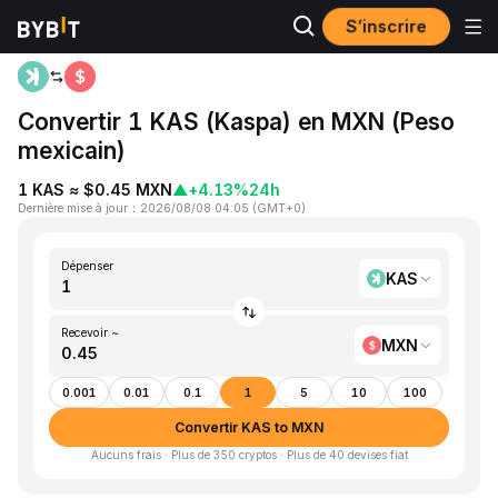
S’inscrire
Accueil
KAS to MXN
Convertir 1 KAS (Kaspa) en MXN (Peso
mexicain)
1 KAS ≈ $0.45 MXN
▲
+4.13%
24h
Dernière mise à jour
：
2026/08/08 04:05
(
GMT+0
)
Dépenser
KAS
Recevoir ~
MXN
0.001
0.01
0.1
1
5
10
100
Convertir KAS to MXN
Aucuns frais · Plus de 350 cryptos · Plus de 40 devises fiat