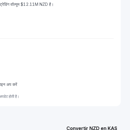
ट्रेडिंग वॉल्यूम $12.11M NZD है।
ाइन अप करें
पडेट होती है।
Convertir NZD en KAS