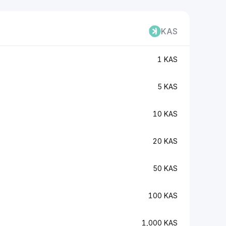
KAS
1 KAS
5 KAS
10 KAS
20 KAS
50 KAS
100 KAS
1,000 KAS