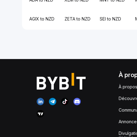
AGIX to NZD
ZETA to NZD
SEI to NZD
À pro
À propos
Découvr
Communa
Annonce
Divulgat