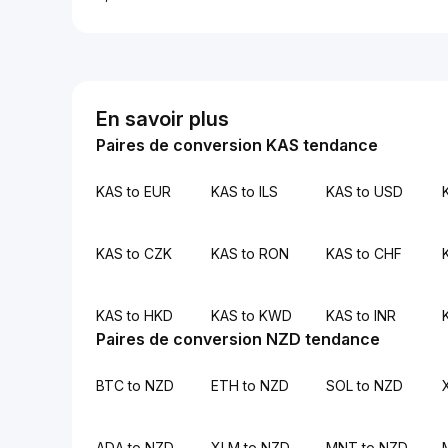
En savoir plus
Paires de conversion KAS tendance
KAS to EUR
KAS to ILS
KAS to USD
KAS to CZK
KAS to RON
KAS to CHF
KAS to HKD
KAS to KWD
KAS to INR
Paires de conversion NZD tendance
BTC to NZD
ETH to NZD
SOL to NZD
ADA to NZD
XLM to NZD
MNT to NZD