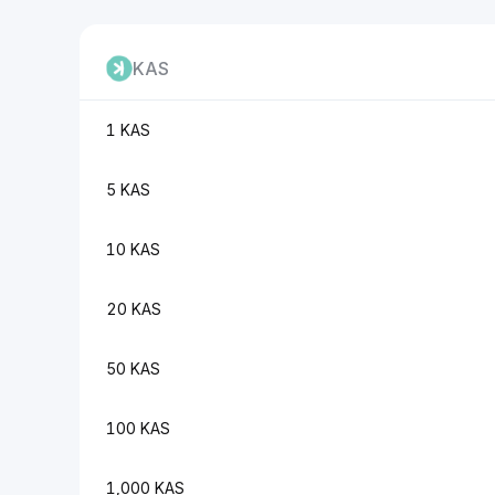
KAS
1 KAS
5 KAS
10 KAS
20 KAS
50 KAS
100 KAS
1,000 KAS