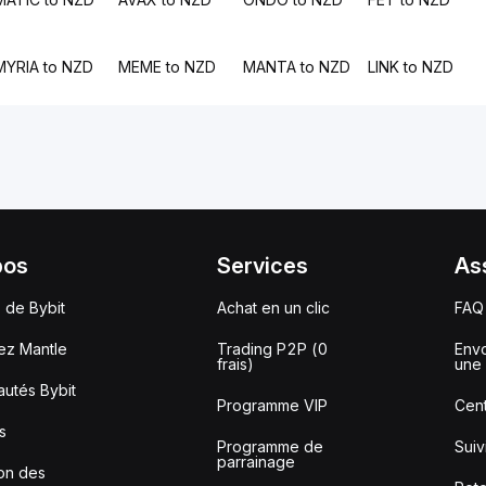
MYRIA to NZD
MEME to NZD
MANTA to NZD
LINK to NZD
pos
Services
As
 de Bybit
Achat en un clic
FAQ
ez Mantle
Trading P2P (0
Envo
frais)
une 
utés Bybit
Programme VIP
Cent
s
Programme de
Sui
parrainage
ion des