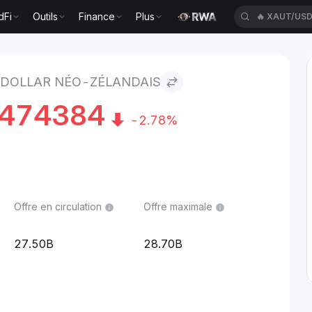
dFi
Outils
Finance
Plus
🔥
XAUT/US
élandais
 DOLLAR NÉO-ZÉLANDAIS
7474384
-2.78%
Offre en circulation
Offre maximale
27.50B
28.70B