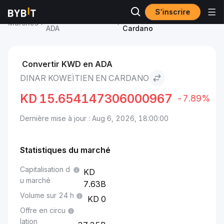
S’inscrire
Prix du Cardano
Dinar koweïtien to
Marchés
ADA
Cardano
Convertir KWD en ADA
DINAR KOWEÏTIEN EN CARDANO
KD
15.654147306000967
-7.89%
Dernière mise à jour : Aug 6, 2026, 18:00:00
Statistiques du marché
Capitalisation d
u marché
7.63B
Volume sur 24 h
0
Offre en circu
lation