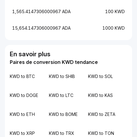
1,565.4147306000967 ADA
100 KWD
15,654.147306000967 ADA
1000 KWD
En savoir plus
Paires de conversion KWD tendance
KWD to BTC
KWD to SHIB
KWD to SOL
KWD to DOGE
KWD to LTC
KWD to KAS
KWD to ETH
KWD to BOME
KWD to ZETA
KWD to XRP
KWD to TRX
KWD to TON