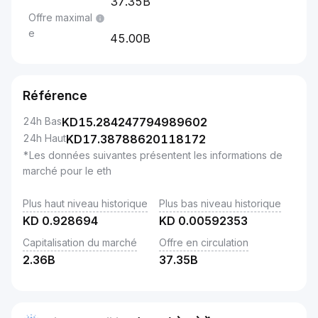
37.35B
Offre maximal
e
45.00B
Référence
24h Bas
KD
15.284247794989602
24h Haut
KD
17.38788620118172
*Les données suivantes présentent les informations de
marché pour le eth
Plus haut niveau historique
Plus bas niveau historique
KD
0.928694
KD
0.00592353
Capitalisation du marché
Offre en circulation
2.36B
37.35B