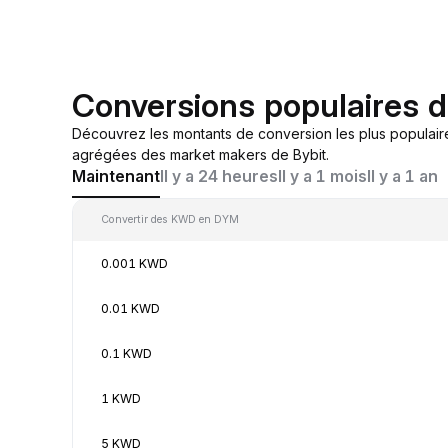
Conversions populaires
Découvrez les montants de conversion les plus populai
agrégées des market makers de Bybit.
Maintenant
Il y a 24 heures
Il y a 1 mois
Il y a 1 an
Convertir des KWD en DYM
0.001 KWD
0.01 KWD
0.1 KWD
1 KWD
5 KWD