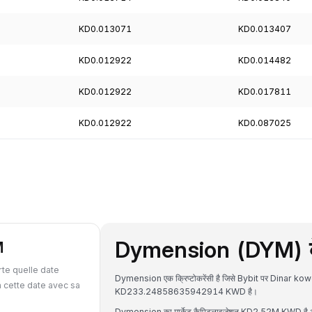
KD0.013071
KD0.013407
KD0.012922
KD0.014482
KD0.012922
KD0.017811
KD0.012922
KD0.087025
Dymension (DYM) के ब
M
te quelle date
Dymension एक क्रिप्टोकरेंसी है जिसे Bybit पर Dinar kow
 cette date avec sa
KD233.24858635942914 KWD है।
Dymension का मार्केट कैपिटलाइजेशन KD2.52M KWD है और 