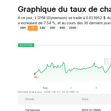
Graphique du taux de c
À ce jour, 1 DYM (Dymension) se trade à 0.013952 $. Au
a increased de 7.54 %, et au cours des 30 derniers jours
24H
7D
14D
30D
60D
200D
Dernière mise à jour : 2026-08-07, 14:12 GMT+0
Période
Élevé
24 heures
KD0.013966