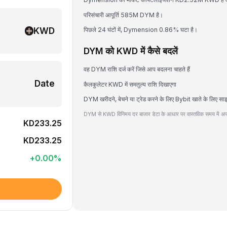
परिसंचारी आपूर्ति 585M DYM है।
KWD
पिछले 24 घंटों में, Dymension 0.86% घटा है।
DYM को KWD में कैसे बदलें
वह DYM राशि दर्ज करें जिसे आप बदलना चाहते हैं
Date
कैलकुलेटर KWD में समतुल्य राशि दिखाएगा
DYM खरीदने, बेचने या ट्रेड करने के लिए Bybit खाते के लिए सा
DYM से KWD विनिमय दर बाजार डेटा के आधार पर वास्तविक समय में अपड
KD233.25
KD233.25
+
0.00
%