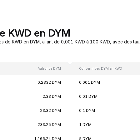
 de KWD en DYM
res de KWD en DYM, allant de 0,001 KWD à 100 KWD, avec des taux 
Valeur de DYM
Convertir des DYM en KWD
0.2332 DYM
0.001 DYM
2.33 DYM
0.01 DYM
23.32 DYM
0.1 DYM
233.25 DYM
1 DYM
1,166.24 DYM
5 DYM