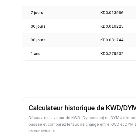
7 jours
KD0.013966
30 jours
KD0.016225
90 jours
KD0.031744
1 ans
KD0.279532
Calculateur historique de KWD/DY
Découvrez la valeur de KWD (Dymension) en DYM à n'impor
passée et comparez le taux de change entre KWD et DYM à
valeur actuelle.