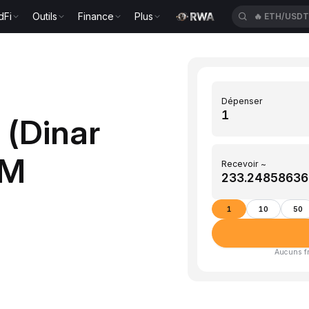
dFi
Outils
Finance
Plus
🔥
ETH/USD
Dépenser
 (Dinar
YM
Recevoir ~
1
10
50
Aucuns fra