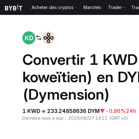
Acheter des cryptos
Marchés
Trader
Tra
Accueil
KWD to DYM
Convertir 1 KWD
koweïtien) en D
(Dymension)
1 KWD ≈ 233.24858636 DYM
▼
-0.86%
24h
Dernière mise à jour
：
2026/08/07 14:12
(
GMT+0
)