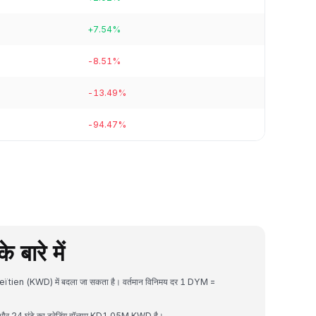
+7.54%
-8.51%
-13.49%
-94.47%
ारे में
eïtien (KWD) में बदला जा सकता है। वर्तमान विनिमय दर 1 DYM =
24 घंटे का ट्रेडिंग वॉल्यूम KD1.05M KWD है।