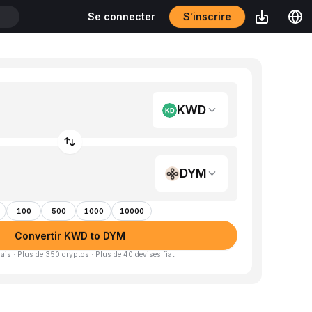
S’inscrire
Se connecter
T
KWD
DYM
100
500
1000
10000
Convertir KWD to DYM
is · Plus de 350 cryptos · Plus de 40 devises fiat