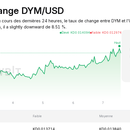
hange DYM/USD
 cours des dernières 24 heures, le taux de change entre DYM et l'U
, il a slightly downward de 8.51 %.
Élevé
:
KD
0.014094
Faible
:
KD
0.012974
Faible
Moyenne
KD0.013714
KD0.013840