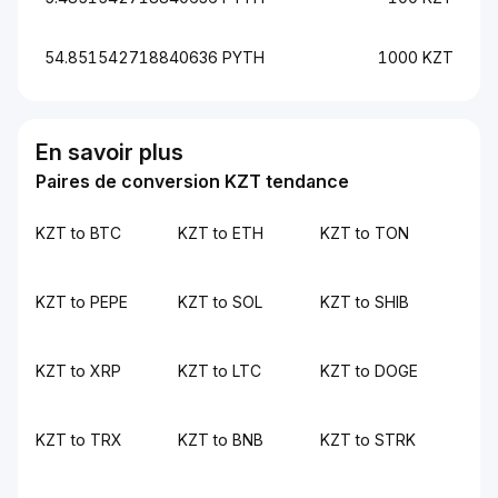
54.851542718840636 PYTH
1000 KZT
En savoir plus
Paires de conversion KZT tendance
KZT to BTC
KZT to ETH
KZT to TON
KZT to PEPE
KZT to SOL
KZT to SHIB
KZT to XRP
KZT to LTC
KZT to DOGE
KZT to TRX
KZT to BNB
KZT to STRK