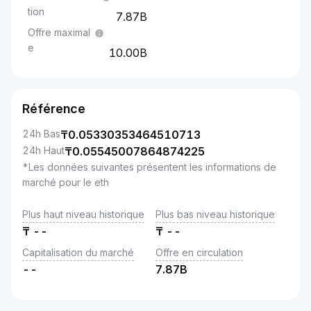
tion
7.87B
Offre maximal
e
10.00B
Référence
24h Bas
₸
0.05330353464510713
24h Haut
₸
0.05545007864874225
*Les données suivantes présentent les informations de
marché pour le eth
Plus haut niveau historique
Plus bas niveau historique
₸
--
₸
--
Capitalisation du marché
Offre en circulation
--
7.87B