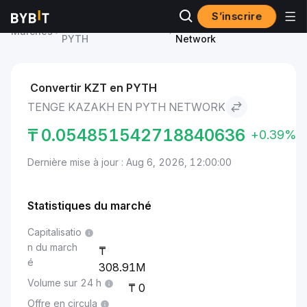
S’inscrire
Prix du Pyth Network
Tenge kazakh to Pyth
Marchés
PYTH
Network
Convertir KZT en PYTH
TENGE KAZAKH EN PYTH NETWORK
₸
0.054851542718840636
+0.39%
Dernière mise à jour : Aug 6, 2026, 12:00:00
Statistiques du marché
Capitalisatio
n du march
é
308.91M
Volume sur 24 h
0
Offre en circula