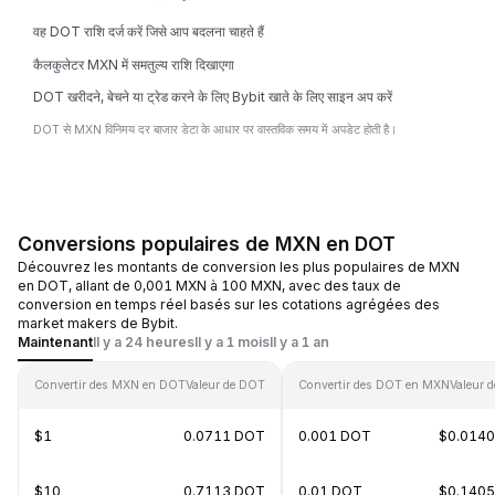
वह DOT राशि दर्ज करें जिसे आप बदलना चाहते हैं
कैलकुलेटर MXN में समतुल्य राशि दिखाएगा
DOT खरीदने, बेचने या ट्रेड करने के लिए Bybit खाते के लिए साइन अप करें
DOT से MXN विनिमय दर बाजार डेटा के आधार पर वास्तविक समय में अपडेट होती है।
Conversions populaires de MXN en DOT
Découvrez les montants de conversion les plus populaires de MXN
en DOT, allant de 0,001 MXN à 100 MXN, avec des taux de
conversion en temps réel basés sur les cotations agrégées des
market makers de Bybit.
Maintenant
Il y a 24 heures
Il y a 1 mois
Il y a 1 an
Convertir des MXN en DOT
Valeur de DOT
Convertir des DOT en MXN
Valeur 
$1
0.0711 DOT
0.001 DOT
$0.014
$10
0.7113 DOT
0.01 DOT
$0.140