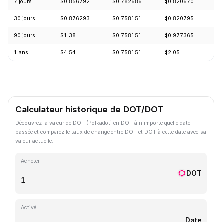
7 jours
$0.856792
$0.782686
$0.820670
+
30 jours
$0.876293
$0.758151
$0.820795
-
90 jours
$1.38
$0.758151
$0.977365
-
1 ans
$4.54
$0.758151
$2.05
-
Calculateur historique de DOT/DOT
Découvrez la valeur de DOT (Polkadot) en DOT à n'importe quelle date
passée et comparez le taux de change entre DOT et DOT à cette date avec sa
valeur actuelle.
Acheter
DOT
Activé
Date