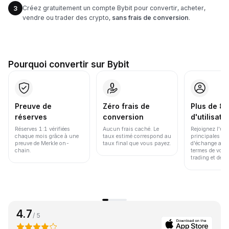
Créez gratuitement un compte Bybit pour convertir, acheter,
3
vendre ou trader des crypto,
sans frais de conversion
.
Pourquoi convertir sur Bybit
Preuve de
Zéro frais de
Plus de 86
réserves
conversion
d'utilisate
Réserves 1:1 vérifiées
Aucun frais caché. Le
Rejoignez l'un
chaque mois grâce à une
taux estimé correspond au
principales pl
preuve de Merkle on-
taux final que vous payez.
d'échange au 
chain.
termes de volu
trading et de li
4.7
/ 5