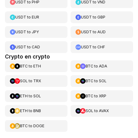
USDT
to
PHP
USDT
to
VND
USDT
to
EUR
USDT
to
GBP
USDT
to
JPY
USDT
to
AUD
USDT
to
CAD
USDT
to
CHF
Crypto en crypto
BTC
to
ETH
BTC
to
ADA
SOL
to
TRX
BTC
to
SOL
ETH
to
SOL
BTC
to
XRP
ETH
to
BNB
SOL
to
AVAX
BTC
to
DOGE