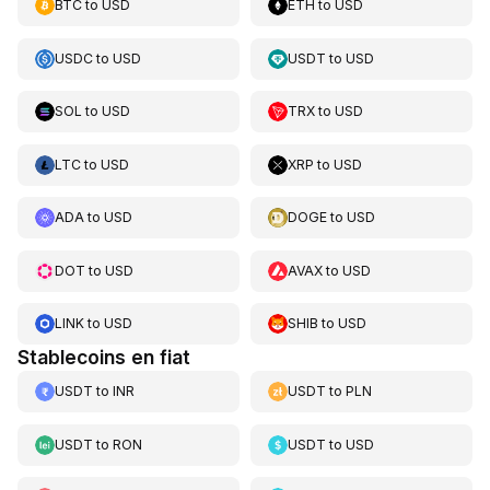
BTC
to
USD
ETH
to
USD
USDC
to
USD
USDT
to
USD
SOL
to
USD
TRX
to
USD
LTC
to
USD
XRP
to
USD
ADA
to
USD
DOGE
to
USD
DOT
to
USD
AVAX
to
USD
LINK
to
USD
SHIB
to
USD
Stablecoins en fiat
USDT
to
INR
USDT
to
PLN
USDT
to
RON
USDT
to
USD