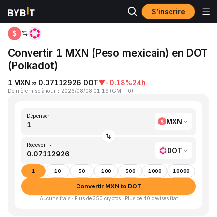
S’inscrire
Accueil
MXN to DOT
Convertir 1 MXN (Peso mexicain) en DOT
(Polkadot)
1 MXN ≈ 0.07112926 DOT
▼
-0.18%
24h
Dernière mise à jour
：
2026/08/08 01:19
(
GMT+0
)
Dépenser
MXN
Recevoir ~
DOT
1
10
50
100
500
1000
10000
Convertir MXN to DOT
Aucuns frais · Plus de 350 cryptos · Plus de 40 devises fiat