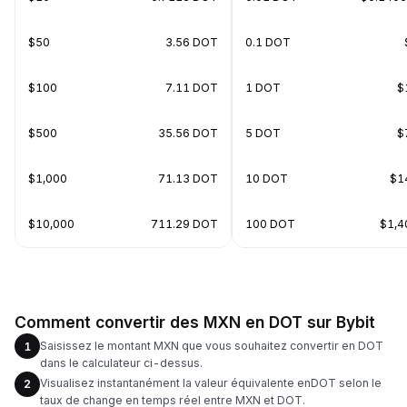
$50
3.56 DOT
0.1 DOT
$100
7.11 DOT
1 DOT
$
$500
35.56 DOT
5 DOT
$
$1,000
71.13 DOT
10 DOT
$1
$10,000
711.29 DOT
100 DOT
$1,4
Comment convertir des MXN en DOT sur Bybit
Saisissez le montant MXN que vous souhaitez convertir en DOT
1
dans le calculateur ci-dessus.
Visualisez instantanément la valeur équivalente enDOT selon le
2
taux de change en temps réel entre MXN et DOT.