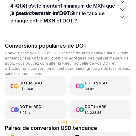
en DOT ?
4. Quel est le montant minimum de MXN que
je peux convertir en DOT ?
5. Quels facteurs influencent le taux de
change entre MXN et DOT ?
Conversions populaires de DOT
Convertissez vos DOT en USD et dans d’autres devises fiat aux taux
en temps réel. Grâce aux cotations agrégées des market makers de
Bybit, vous pouvez consulter la valeur actuelle de vos DOT et
effectuer une conversion en toute confiance grâce à des taux précis,
sans spreads cachés.
DOT
to
SGD
DOT
to
USD
S$1.048
$0.82
DOT
to
AED
DOT
to
ARS
د.إ3.01
$1,228.35
Voir plus
↓
Paires de conversion USD tendance