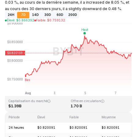
0.03 %, au cours de la dernière semaine, il a increased de 8.05 %, et
au cours des 30 derniers jours, il a slightly downward de 0.48 %.
24H
7D
14D
30D
60D
200D
Élevé
:
$
0.866392
Faible
:
$
0.759132
Dernière mise à jour : 2026-08-08, 01:19 GMT+0
Plus haut niveau historique
Plus bas niveau historique
$54.98
$0.746764
Capitalisation du marché
Offre en circulation
$1.39B
1.70 B
Période
Élevé
Faible
Moyenne
Va
24 heures
$0.820091
$0.820091
$0.820091
-