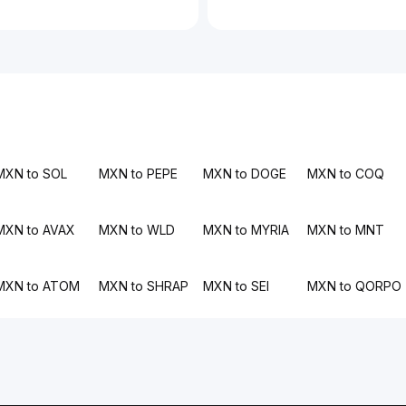
MXN to SOL
MXN to PEPE
MXN to DOGE
MXN to COQ
MXN to AVAX
MXN to WLD
MXN to MYRIA
MXN to MNT
MXN to ATOM
MXN to SHRAP
MXN to SEI
MXN to QORPO