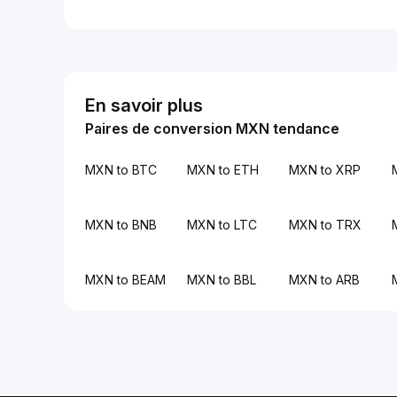
En savoir plus
Paires de conversion MXN tendance
MXN to BTC
MXN to ETH
MXN to XRP
MXN to BNB
MXN to LTC
MXN to TRX
MXN to BEAM
MXN to BBL
MXN to ARB