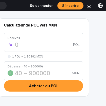
S’inscrire
Se connecter
T
Calculateur de POL vers MXN
Recevoir
POL
1 POL ≈ 1.30392 MXN
Dépenser (40 ~ 900000)
MXN
$
Acheter du POL