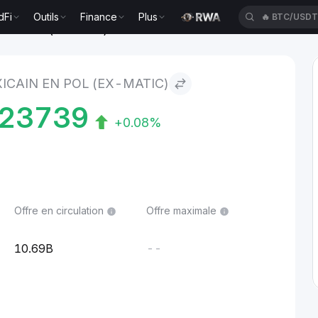
dFi
Outils
Finance
Plus
🔥
BTC/USD
in to POL (ex-MATIC)
ICAIN EN POL (EX-MATIC)
123739
+0.08%
Offre en circulation
Offre maximale
10.69B
--