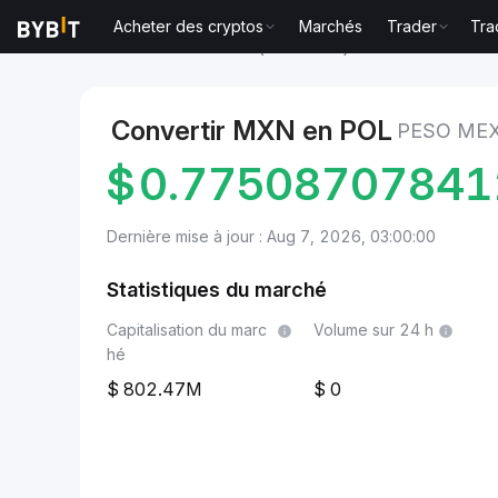
Acheter des cryptos
Marchés
Trader
Tra
Marchés
Prix du POL (ex-MATIC) POL
Peso mexica
Convertir MXN en POL
PESO MEX
$
0.7750870784
Dernière mise à jour : Aug 7, 2026, 03:00:00
Statistiques du marché
Capitalisation du marc
Volume sur 24 h
hé
802.47M
0