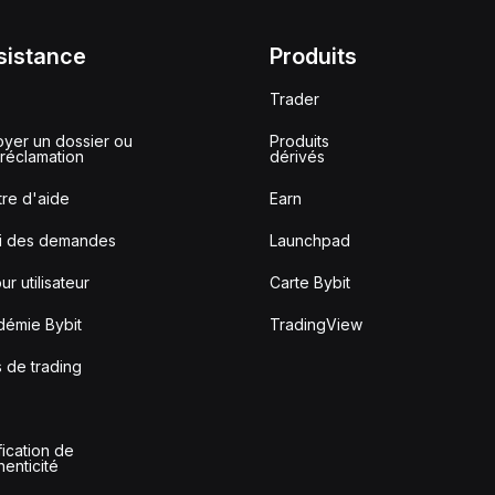
sistance
Produits
Trader
yer un dossier ou
Produits
réclamation
dérivés
re d'aide
Earn
vi des demandes
Launchpad
ur utilisateur
Carte Bybit
démie Bybit
TradingView
s de trading
fication de
thenticité