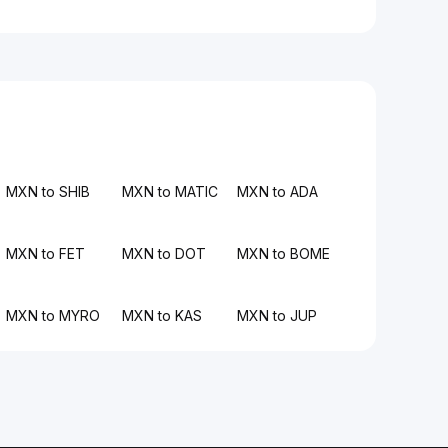
MXN to SHIB
MXN to MATIC
MXN to ADA
MXN to FET
MXN to DOT
MXN to BOME
MXN to MYRO
MXN to KAS
MXN to JUP