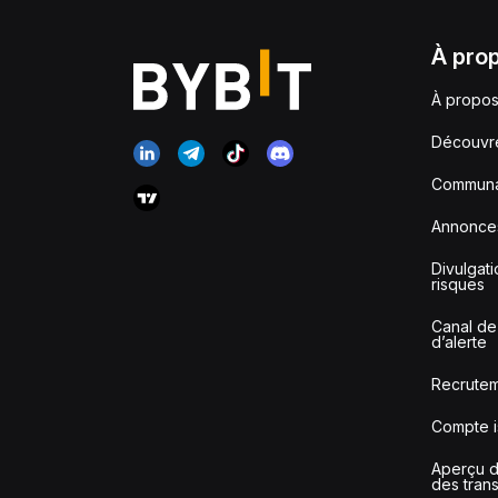
À pro
À propos
Découvr
Communa
Annonce
Divulgat
risques
Canal de
d’alerte
Recrute
Compte i
Aperçu de
des tran