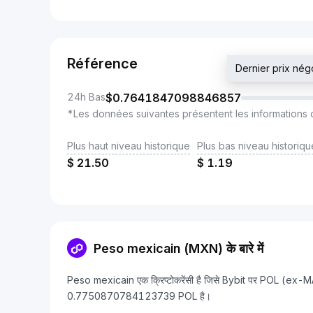
Référence
Dernier prix n
24h Bas
$
0.7641847098846857
*Les données suivantes présentent les informations 
Plus haut niveau historique
Plus bas niveau historiqu
$
21.50
$
1.19
Peso mexicain (MXN) के बारे में
Peso mexicain एक क्रिप्टोकरेंसी है जिसे Bybit पर POL (ex-M
0.7750870784123739 POL है।