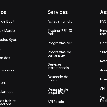
pos
Services
As
 de Bybit
Achat en un clic
FAQ
ez Mantle
Trading P2P (0
Envo
frais)
une 
utés Bybit
Programme VIP
Cent
s
Programme de
Sui
parrainage
ion des
Reto
Services
institutionnels
 lanceurs
Aca
Demande de
Frai
cotation
ment
API
Demande de
slamique
projet RWA
Véri
s frais et
l’au
API fiscale
sactions