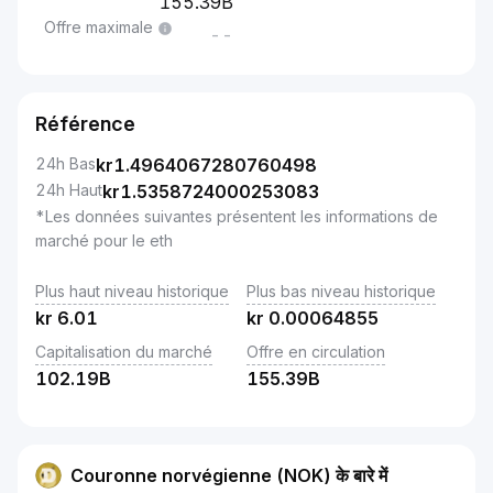
155.39B
Offre maximale
--
Référence
24h Bas
kr
1.4964067280760498
24h Haut
kr
1.5358724000253083
*Les données suivantes présentent les informations de
marché pour le eth
Plus haut niveau historique
Plus bas niveau historique
kr
6.01
kr
0.00064855
Capitalisation du marché
Offre en circulation
102.19B
155.39B
Couronne norvégienne (NOK) के बारे में