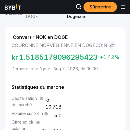
S’inscrire
Prix du Dogecoin
Couronne norvégienne to
Marchés
DOGE
Dogecoin
Convertir NOK en DOGE
COURONNE NORVÉGIENNE EN DOGECOIN
kr
1.5185179096295423
+1.42%
Dernière mise à jour : Aug 7, 2026, 05:00:00
Statistiques du marché
Capitalisation
du marché
10.71B
Volume sur 24 h
0
Offre en cir
culation