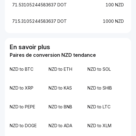
71.53105244583637 DOT
100 NZD
715.3105244583637 DOT
1000 NZD
En savoir plus
Paires de conversion NZD tendance
NZD to BTC
NZD to ETH
NZD to SOL
NZD to XRP
NZD to KAS
NZD to SHIB
NZD to PEPE
NZD to BNB
NZD to LTC
NZD to DOGE
NZD to ADA
NZD to XLM