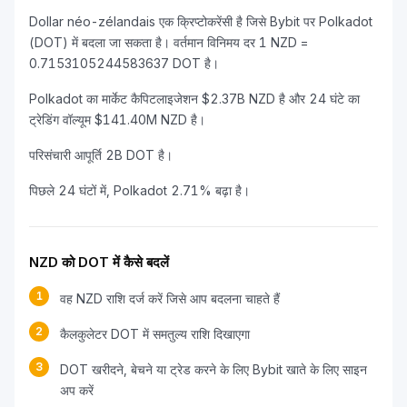
Dollar néo-zélandais एक क्रिप्टोकरेंसी है जिसे Bybit पर Polkadot
(DOT) में बदला जा सकता है। वर्तमान विनिमय दर 1 NZD =
0.7153105244583637 DOT है।
Polkadot का मार्केट कैपिटलाइजेशन $2.37B NZD है और 24 घंटे का
ट्रेडिंग वॉल्यूम $141.40M NZD है।
परिसंचारी आपूर्ति 2B DOT है।
पिछले 24 घंटों में, Polkadot 2.71% बढ़ा है।
NZD को DOT में कैसे बदलें
1
वह NZD राशि दर्ज करें जिसे आप बदलना चाहते हैं
2
कैलकुलेटर DOT में समतुल्य राशि दिखाएगा
3
DOT खरीदने, बेचने या ट्रेड करने के लिए Bybit खाते के लिए साइन
अप करें