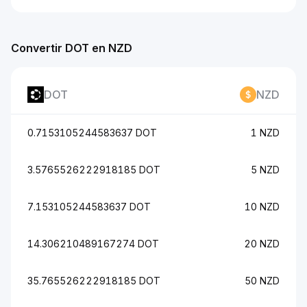
Convertir DOT en NZD
DOT
NZD
0.7153105244583637 DOT
1 NZD
3.5765526222918185 DOT
5 NZD
7.153105244583637 DOT
10 NZD
14.306210489167274 DOT
20 NZD
35.765526222918185 DOT
50 NZD