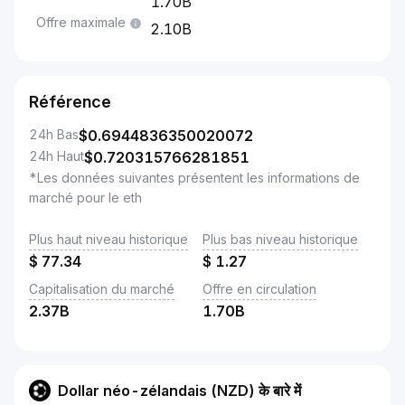
1.70B
Offre maximale
2.10B
Référence
24h Bas
$
0.6944836350020072
24h Haut
$
0.720315766281851
*Les données suivantes présentent les informations de
marché pour le eth
Plus haut niveau historique
Plus bas niveau historique
$
77.34
$
1.27
Capitalisation du marché
Offre en circulation
2.37B
1.70B
Dollar néo-zélandais (NZD) के बारे में