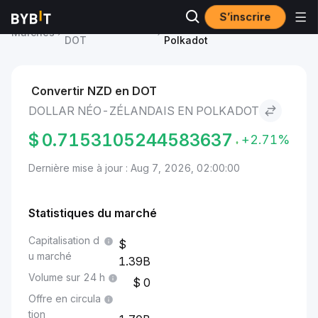
S’inscrire
Prix du Polkadot
Dollar néo-zélandais to
Marchés
DOT
Polkadot
Convertir NZD en DOT
DOLLAR NÉO-ZÉLANDAIS EN POLKADOT
$
0.7153105244583637
+2.71%
Dernière mise à jour : Aug 7, 2026, 02:00:00
Statistiques du marché
Capitalisation d
u marché
1.39B
Volume sur 24 h
0
Offre en circula
tion