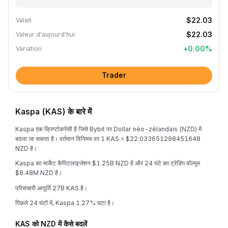
$22.03
Valait
$22.03
Valeur d'aujourd'hui
+
0.00
%
Variation
Trader
Kaspa (KAS) के बारे में
Kaspa एक क्रिप्टोकरेंसी है जिसे Bybit पर Dollar néo-zélandais (NZD) में
बदला जा सकता है। वर्तमान विनिमय दर 1 KAS = $22.033651298451648
NZD है।
Kaspa का मार्केट कैपिटलाइजेशन $1.25B NZD है और 24 घंटे का ट्रेडिंग वॉल्यूम
$8.48M NZD है।
परिसंचारी आपूर्ति 27B KAS है।
पिछले 24 घंटों में, Kaspa 1.27% घटा है।
KAS को NZD में कैसे बदलें