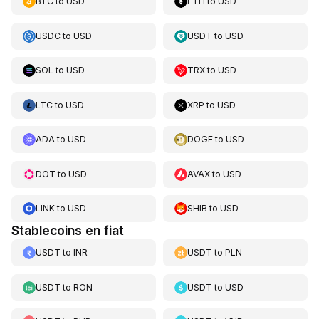
BTC
to
USD
ETH
to
USD
USDC
to
USD
USDT
to
USD
SOL
to
USD
TRX
to
USD
LTC
to
USD
XRP
to
USD
ADA
to
USD
DOGE
to
USD
DOT
to
USD
AVAX
to
USD
LINK
to
USD
SHIB
to
USD
Stablecoins en fiat
USDT
to
INR
USDT
to
PLN
USDT
to
RON
USDT
to
USD