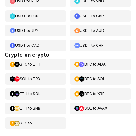
USDT
to
PHP
USDT
to
VND
USDT
to
EUR
USDT
to
GBP
USDT
to
JPY
USDT
to
AUD
USDT
to
CAD
USDT
to
CHF
Crypto en crypto
BTC
to
ETH
BTC
to
ADA
SOL
to
TRX
BTC
to
SOL
ETH
to
SOL
BTC
to
XRP
ETH
to
BNB
SOL
to
AVAX
BTC
to
DOGE