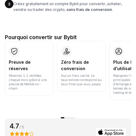
Créez gratuitement un compte Bybit pour convertir, acheter,
3
vendre ou trader des crypto,
sans frais de conversion
.
Pourquoi convertir sur Bybit
Preuve de
Zéro frais de
Plus de 86
réserves
conversion
d'utilisate
Réserves 1:1 vérifiées
Aucun frais caché. Le
Rejoignez l'un
chaque mois grâce à une
taux estimé correspond au
principales pl
preuve de Merkle on-
taux final que vous payez.
d'échange au 
chain.
termes de volu
trading et de li
4.7
/ 5