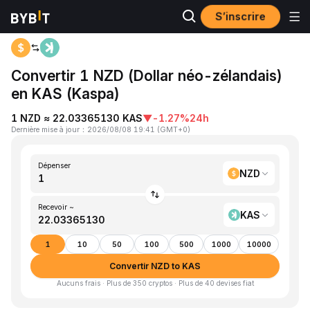
S’inscrire
Accueil
NZD to KAS
Convertir 1 NZD (Dollar néo-zélandais)
en KAS (Kaspa)
1 NZD ≈ 22.03365130 KAS
▼
-1.27%
24h
Dernière mise à jour
：
2026/08/08 19:41
(
GMT+0
)
Dépenser
NZD
Recevoir ~
KAS
1
10
50
100
500
1000
10000
Convertir NZD to KAS
Aucuns frais · Plus de 350 cryptos · Plus de 40 devises fiat