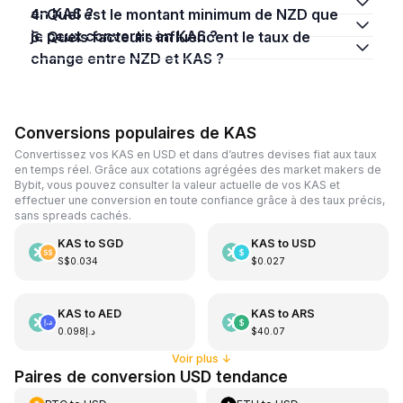
en KAS ?
4. Quel est le montant minimum de NZD que
je peux convertir en KAS ?
5. Quels facteurs influencent le taux de
change entre NZD et KAS ?
Conversions populaires de KAS
Convertissez vos KAS en USD et dans d’autres devises fiat aux taux
en temps réel. Grâce aux cotations agrégées des market makers de
Bybit, vous pouvez consulter la valeur actuelle de vos KAS et
effectuer une conversion en toute confiance grâce à des taux précis,
sans spreads cachés.
KAS
to
SGD
KAS
to
USD
S$0.034
$0.027
KAS
to
AED
KAS
to
ARS
د.إ0.098
$40.07
Voir plus
↓
Paires de conversion USD tendance