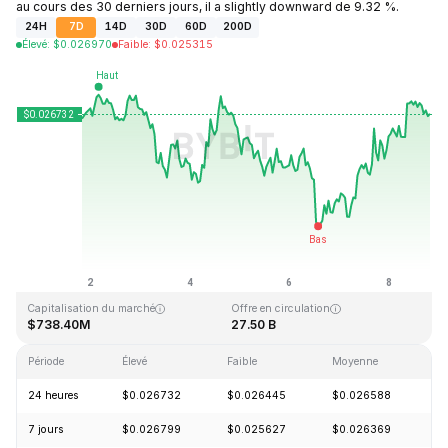
au cours des 30 derniers jours, il a slightly downward de 9.32 %.
24H
7D
14D
30D
60D
200D
Élevé
:
$
0.026970
Faible
:
$
0.025315
Dernière mise à jour : 2026-08-08, 19:41 GMT+0
Plus haut niveau historique
Plus bas niveau historique
$0.207411
$0.000171
Capitalisation du marché
Offre en circulation
$738.40M
27.50 B
Période
Élevé
Faible
Moyenne
Va
24 heures
$0.026732
$0.026445
$0.026588
+
7 jours
$0.026799
$0.025627
$0.026369
+