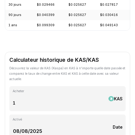
30 jours
$0.029466
$0.025627
$0.027817
-
90 jours
$0.040399
$0.025627
$0.030416
-
1 ans
$0.099309
$0.025627
$0.049143
-
Calculateur historique de KAS/KAS
Découvrez la valeur de KAS (Kaspa) en KAS à n'importe quelle date passée et
comparez le taux de change entre KAS et KAS à cette date avec sa valeur
actuelle.
Acheter
KAS
Activé
Date