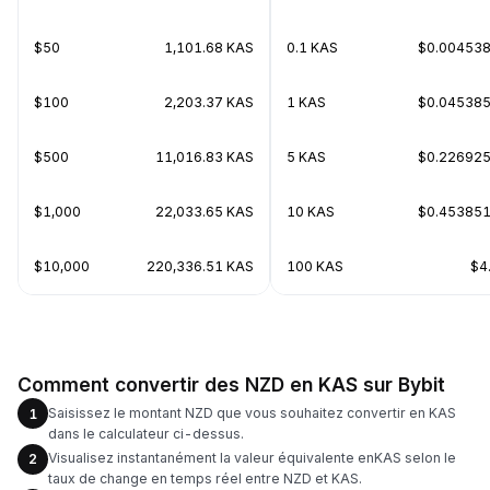
$50
1,101.68 KAS
0.1 KAS
$0.00453
$100
2,203.37 KAS
1 KAS
$0.04538
$500
11,016.83 KAS
5 KAS
$0.22692
$1,000
22,033.65 KAS
10 KAS
$0.45385
$10,000
220,336.51 KAS
100 KAS
$4
Comment convertir des NZD en KAS sur Bybit
Saisissez le montant NZD que vous souhaitez convertir en KAS
1
dans le calculateur ci-dessus.
Visualisez instantanément la valeur équivalente enKAS selon le
2
taux de change en temps réel entre NZD et KAS.