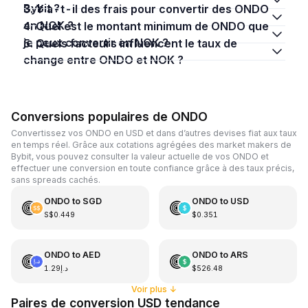
Bybit ?
3. Y a-t-il des frais pour convertir des ONDO
en NOK ?
4. Quel est le montant minimum de ONDO que
je peux convertir en NOK ?
5. Quels facteurs influencent le taux de
change entre ONDO et NOK ?
Conversions populaires de ONDO
Convertissez vos ONDO en USD et dans d’autres devises fiat aux taux
en temps réel. Grâce aux cotations agrégées des market makers de
Bybit, vous pouvez consulter la valeur actuelle de vos ONDO et
effectuer une conversion en toute confiance grâce à des taux précis,
sans spreads cachés.
ONDO
to
SGD
ONDO
to
USD
S$0.449
$0.351
ONDO
to
AED
ONDO
to
ARS
د.إ1.29
$526.48
Voir plus
↓
Paires de conversion USD tendance