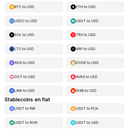
BTC
to
USD
ETH
to
USD
USDC
to
USD
USDT
to
USD
SOL
to
USD
TRX
to
USD
LTC
to
USD
XRP
to
USD
ADA
to
USD
DOGE
to
USD
DOT
to
USD
AVAX
to
USD
LINK
to
USD
SHIB
to
USD
Stablecoins en fiat
USDT
to
INR
USDT
to
PLN
USDT
to
RON
USDT
to
USD