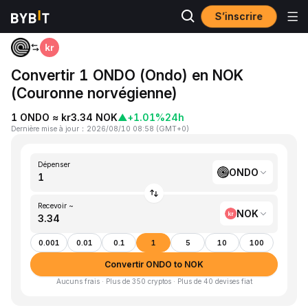
S’inscrire
Accueil
ONDO to NOK
Convertir 1 ONDO (Ondo) en NOK
(Couronne norvégienne)
1 ONDO ≈ kr3.34 NOK
▲
+1.01%
24h
Dernière mise à jour
：
2026/08/10 08:58
(
GMT+0
)
Dépenser
ONDO
Recevoir ~
NOK
0.001
0.01
0.1
1
5
10
100
Convertir ONDO to NOK
Aucuns frais · Plus de 350 cryptos · Plus de 40 devises fiat