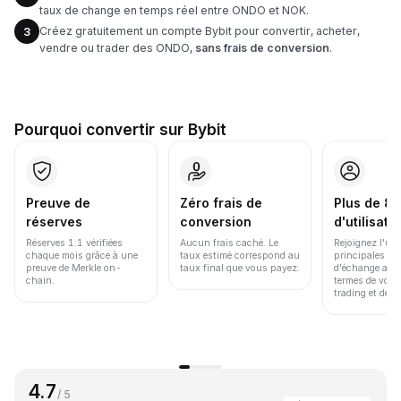
taux de change en temps réel entre ONDO et NOK.
Créez gratuitement un compte Bybit pour convertir, acheter,
3
vendre ou trader des ONDO,
sans frais de conversion
.
Pourquoi convertir sur Bybit
Preuve de
Zéro frais de
Plus de 86
réserves
conversion
d'utilisate
Réserves 1:1 vérifiées
Aucun frais caché. Le
Rejoignez l'un
chaque mois grâce à une
taux estimé correspond au
principales pl
preuve de Merkle on-
taux final que vous payez.
d'échange au 
chain.
termes de volu
trading et de li
4.7
/ 5