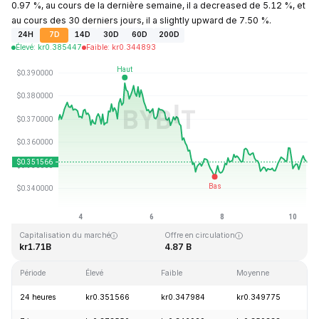
0.97 %, au cours de la dernière semaine, il a decreased de 5.12 %, et
au cours des 30 derniers jours, il a slightly upward de 7.50 %.
24H
7D
14D
30D
60D
200D
Élevé
:
kr
0.385447
Faible
:
kr
0.344893
Dernière mise à jour : 2026-08-10, 08:58 GMT+0
Plus haut niveau historique
Plus bas niveau historique
kr2.14
kr0.082171
Capitalisation du marché
Offre en circulation
kr1.71B
4.87 B
Période
Élevé
Faible
Moyenne
V
24 heures
kr0.351566
kr0.347984
kr0.349775
+