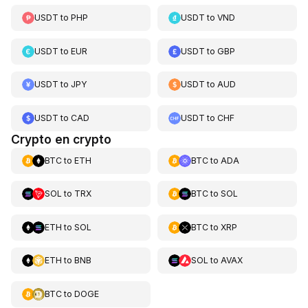
USDT
to
PHP
USDT
to
VND
USDT
to
EUR
USDT
to
GBP
USDT
to
JPY
USDT
to
AUD
USDT
to
CAD
USDT
to
CHF
Crypto en crypto
BTC
to
ETH
BTC
to
ADA
SOL
to
TRX
BTC
to
SOL
ETH
to
SOL
BTC
to
XRP
ETH
to
BNB
SOL
to
AVAX
BTC
to
DOGE