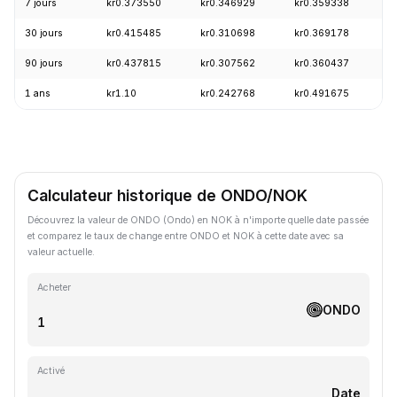
7 jours
kr0.373550
kr0.346929
kr0.359338
-
30 jours
kr0.415485
kr0.310698
kr0.369178
+
90 jours
kr0.437815
kr0.307562
kr0.360437
+
1 ans
kr1.10
kr0.242768
kr0.491675
-
Calculateur historique de ONDO/NOK
Découvrez la valeur de ONDO (Ondo) en NOK à n'importe quelle date passée
et comparez le taux de change entre ONDO et NOK à cette date avec sa
valeur actuelle.
Acheter
ONDO
Activé
Date