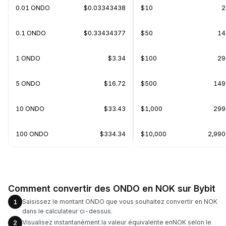
0.01 ONDO
$0.03343438
$10
2
0.1 ONDO
$0.33434377
$50
14
1 ONDO
$3.34
$100
29
5 ONDO
$16.72
$500
149
10 ONDO
$33.43
$1,000
299
100 ONDO
$334.34
$10,000
2,99
Comment convertir des ONDO en NOK sur Bybit
Saisissez le montant ONDO que vous souhaitez convertir en NOK
1
dans le calculateur ci-dessus.
Visualisez instantanément la valeur équivalente enNOK selon le
2