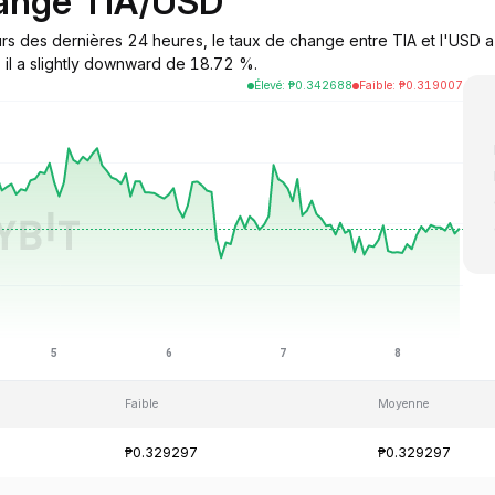
hange TIA/USD
urs des dernières 24 heures, le taux de change entre TIA et l'USD a
 il a slightly downward de 18.72 %.
Élevé
:
₱
0.342688
Faible
:
₱
0.319007
Faible
Moyenne
₱0.329297
₱0.329297