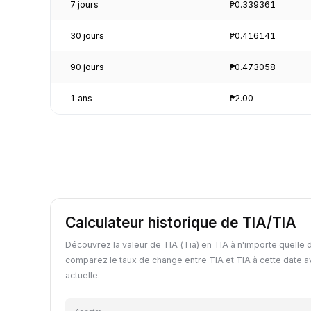
7 jours
₱0.339361
30 jours
₱0.416141
90 jours
₱0.473058
1 ans
₱2.00
Calculateur historique de TIA/TIA
Découvrez la valeur de TIA (Tia) en TIA à n'importe quelle 
comparez le taux de change entre TIA et TIA à cette date a
actuelle.