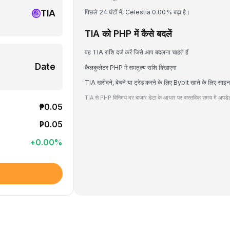
TIA
पिछले 24 घंटों में, Celestia 0.00% बढ़ा है।
TIA को PHP में कैसे बदलें
वह TIA राशि दर्ज करें जिसे आप बदलना चाहते हैं
Date
कैलकुलेटर PHP में समतुल्य राशि दिखाएगा
TIA खरीदने, बेचने या ट्रेड करने के लिए Bybit खाते के लिए साइन
TIA से PHP विनिमय दर बाजार डेटा के आधार पर वास्तविक समय में अपडेट
₱0.05
₱0.05
+
0.00
%