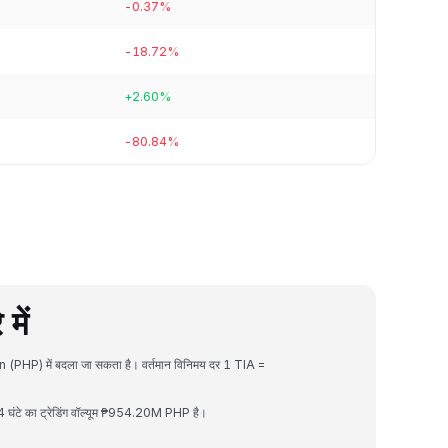
-0.37%
-18.72%
+2.60%
-80.84%
में
n (PHP) में बदला जा सकता है। वर्तमान विनिमय दर 1 TIA =
घंटे का ट्रेडिंग वॉल्यूम ₱954.20M PHP है।