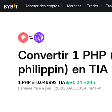
Acheter des cryptos
Marchés
Trader
Tra
Accueil
PHP to TIA
Convertir 1 PHP 
philippin) en TIA 
1 PHP ≈ 0.049992 TIA
▲
+0.24%
24h
Dernière mise à jour
：
2026/08/08 13:14
(
GMT+0
)