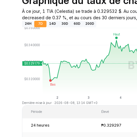
Graphique du taux de c
À ce jour, 1 TIA (Celestia) se trade à 0.329532 $. Au co
decreased de 0.37 %, et au cours des 30 derniers jours,
24H
7D
14D
30D
60D
200D
Dernière mise à jour : 2026-08-08, 13:14 GMT+0
Période
Élevé
24 heures
₱0.329297