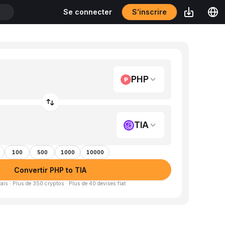
S’inscrire
Se connecter
T
PHP
TIA
100
500
1000
10000
Convertir PHP to TIA
is · Plus de 350 cryptos · Plus de 40 devises fiat