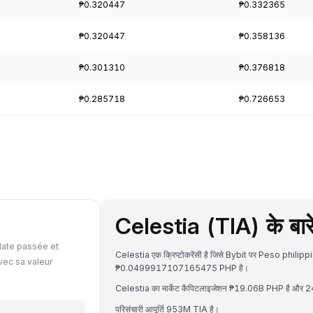
₱0.320447
₱0.332365
₱0.320447
₱0.358136
₱0.301310
₱0.376818
₱0.285718
₱0.726653
Celestia (TIA) के बारे 
date passée et
Celestia एक क्रिप्टोकरेंसी है जिसे Bybit पर Peso philippi
vec sa valeur
₱0.0499917107165475 PHP है।
Celestia का मार्केट कैपिटलाइजेशन ₱19.06B PHP है और 24 
परिसंचारी आपूर्ति 953M TIA है।