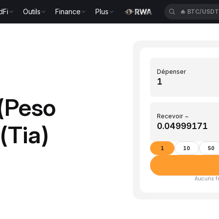
dFi
Outils
Finance
Plus
🔥
BTC/USD
Dépenser
(Peso
Recevoir ~
(Tia)
1
10
50
Aucuns fra