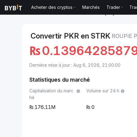
Acheter des cryptos
Marchés
Trader
Tra
Marchés
Prix du Starknet STRK
Roupie pakistanais
Convertir PKR en STRK
ROUPIE 
₨
0.1396428587
Dernière mise à jour : Aug 6, 2026, 21:00:00
Statistiques du marché
Capitalisation du marc
Volume sur 24 h
hé
176.11M
0