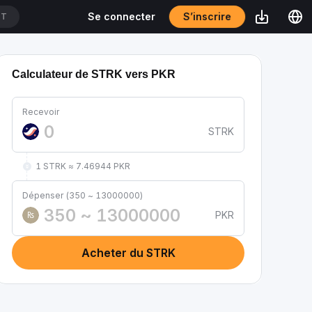
S’inscrire
Se connecter
DT
Calculateur de STRK vers PKR
Recevoir
STRK
1 STRK ≈ 7.46944 PKR
Dépenser (350 ~ 13000000)
PKR
₨
Acheter du STRK