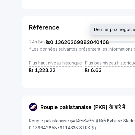
Référence
Dernier prix négo
24h Bas
₨
0.13626269882040468
*Les données suivantes présentent les informations 
Plus haut niveau historique
Plus bas niveau historiqu
₨
1,223.22
₨
6.63
Roupie pakistanaise (PKR) के बारे में
Roupie pakistanaise एक क्रिप्टोकरेंसी है जिसे Bybit पर Stark
0.13964285879114338 STRK है।