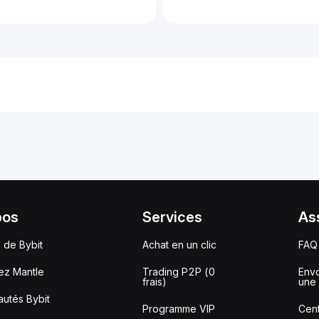
pos
Services
As
 de Bybit
Achat en un clic
FAQ
ez Mantle
Trading P2P (0
Envo
frais)
une 
utés Bybit
Programme VIP
Cent