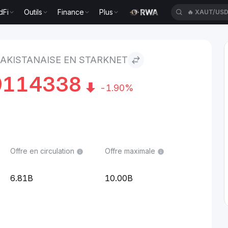
dFi
Outils
Finance
Plus
🔥
XAUT/US
e to Starknet
PAKISTANAISE EN STARKNET
9114338
-1.90%
Offre en circulation
Offre maximale
6.81B
10.00B