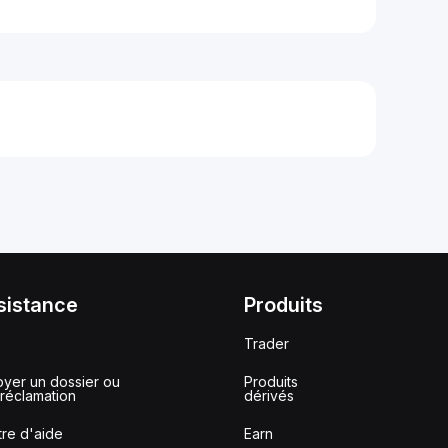
sistance
Produits
Trader
yer un dossier ou
Produits
réclamation
dérivés
re d'aide
Earn