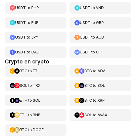
USDT
to
PHP
USDT
to
VND
USDT
to
EUR
USDT
to
GBP
USDT
to
JPY
USDT
to
AUD
USDT
to
CAD
USDT
to
CHF
Crypto en crypto
BTC
to
ETH
BTC
to
ADA
SOL
to
TRX
BTC
to
SOL
ETH
to
SOL
BTC
to
XRP
ETH
to
BNB
SOL
to
AVAX
BTC
to
DOGE