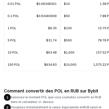
0.01 POL
$0.06348301
$10
1.58 
0.1 POL
$0.63483009
$50
7.88 
1 POL
$6.35
$100
15.75 
5 POL
$31.74
$500
78.76 
10 POL
$63.48
$1,000
157.52 
100 POL
$634.83
$10,000
1,575.22 
Comment convertir des POL en RUB sur Bybit
Saisissez le montant POL que vous souhaitez convertir en RUB
1
dans le calculateur ci-dessus.
Visualisez instantanément la valeur équivalente enRUB selon le
2