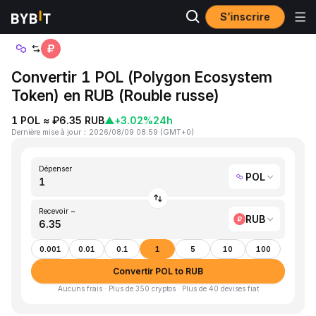
S’inscrire
Accueil
POL to RUB
Convertir 1 POL (Polygon Ecosystem
Token) en RUB (Rouble russe)
1 POL ≈ ₽6.35 RUB
▲
+3.02%
24h
Dernière mise à jour
：
2026/08/09 08:59
(
GMT+0
)
Dépenser
POL
Recevoir ~
RUB
0.001
0.01
0.1
1
5
10
100
Convertir POL to RUB
Aucuns frais · Plus de 350 cryptos · Plus de 40 devises fiat