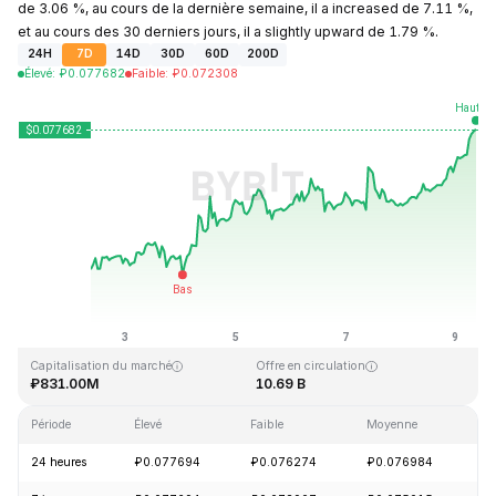
de 3.06 %, au cours de la dernière semaine, il a increased de 7.11 %,
et au cours des 30 derniers jours, il a slightly upward de 1.79 %.
24H
7D
14D
30D
60D
200D
Élevé
:
₽
0.077682
Faible
:
₽
0.072308
Dernière mise à jour : 2026-08-09, 08:59 GMT+0
Plus haut niveau historique
Plus bas niveau historique
₽1.29
₽0.067711
Capitalisation du marché
Offre en circulation
₽831.00M
10.69 B
Période
Élevé
Faible
Moyenne
Va
24 heures
₽0.077694
₽0.076274
₽0.076984
+