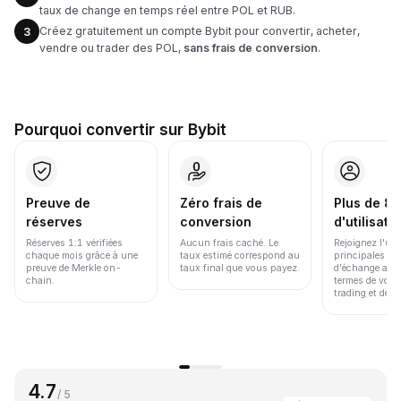
taux de change en temps réel entre POL et RUB.
Créez gratuitement un compte Bybit pour convertir, acheter,
3
vendre ou trader des POL,
sans frais de conversion
.
Pourquoi convertir sur Bybit
Preuve de
Zéro frais de
Plus de 86
réserves
conversion
d'utilisate
Réserves 1:1 vérifiées
Aucun frais caché. Le
Rejoignez l'un
chaque mois grâce à une
taux estimé correspond au
principales pl
preuve de Merkle on-
taux final que vous payez.
d'échange au 
chain.
termes de volu
trading et de li
4.7
/ 5