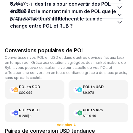
Bybit ?
3. Y a-t-il des frais pour convertir des POL
en RUB ?
4. Quel est le montant minimum de POL que je
peux convertir en RUB ?
5. Quels facteurs influencent le taux de
change entre POL et RUB ?
Conversions populaires de POL
Convertissez vos POL en USD et dans d’autres devises fiat aux taux
en temps réel. Grâce aux cotations agrégées des market makers de
Bybit, vous pouvez consulter la valeur actuelle de vos POL et
effectuer une conversion en toute confiance grâce à des taux précis,
sans spreads cachés.
POL
to
SGD
POL
to
USD
S$0.099
$0.078
POL
to
AED
POL
to
ARS
د.إ0.285
$116.49
Voir plus
↓
Paires de conversion USD tendance