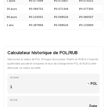
7 jours
₽0.077694
₽0.072907
₽0.075015
+
30 jours
₽0.084752
₽0.071349
₽0.077300
+
90 jours
₽0.103051
₽0.068524
₽0.080567
+
1 ans
₽0.287869
₽0.068524
₽0.133899
-
Calculateur historique de POL/RUB
Découvrez la valeur de POL (Polygon Ecosystem Token) en RUB à n'importe
quelle date passée et comparez le taux de change entre POL et RUB à cette
date avec sa valeur actuelle.
Acheter
POL
Activé
Date