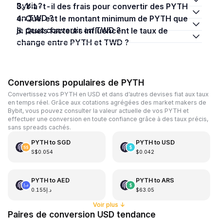
Bybit ?
3. Y a-t-il des frais pour convertir des PYTH
en TWD ?
4. Quel est le montant minimum de PYTH que
je peux convertir en TWD ?
5. Quels facteurs influencent le taux de
change entre PYTH et TWD ?
Conversions populaires de PYTH
Convertissez vos PYTH en USD et dans d’autres devises fiat aux taux
en temps réel. Grâce aux cotations agrégées des market makers de
Bybit, vous pouvez consulter la valeur actuelle de vos PYTH et
effectuer une conversion en toute confiance grâce à des taux précis,
sans spreads cachés.
PYTH
to
SGD
PYTH
to
USD
S$0.054
$0.042
PYTH
to
AED
PYTH
to
ARS
د.إ0.155
$63.05
Voir plus
↓
Paires de conversion USD tendance