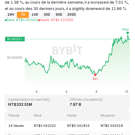
de 1.38 %, au cours de la dernière semaine, il a increased de 7.01 %,
et au cours des 30 derniers jours, il a slightly downward de 11.86 %.
24H
7D
14D
30D
60D
200D
Élevé
:
NT$
0.042643
Faible
:
NT$
0.037956
Dernière mise à jour : 2026-08-10, 05:02 GMT+0
Plus haut niveau historique
Plus bas niveau historique
NT$1.20
NT$0.029535
Capitalisation du marché
Offre en circulation
NT$332.51M
7.87 B
Période
Élevé
Faible
Moyenne
24 heures
NT$0.042221
NT$0.041816
NT$0.042018