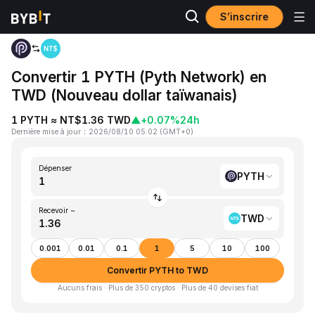
S’inscrire
Accueil
PYTH to TWD
Convertir 1 PYTH (Pyth Network) en
TWD (Nouveau dollar taïwanais)
1 PYTH ≈ NT$1.36 TWD
▲
+0.07%
24h
Dernière mise à jour
：
2026/08/10 05:02
(
GMT+0
)
Dépenser
PYTH
Recevoir ~
TWD
0.001
0.01
0.1
1
5
10
100
Convertir PYTH to TWD
Aucuns frais · Plus de 350 cryptos · Plus de 40 devises fiat