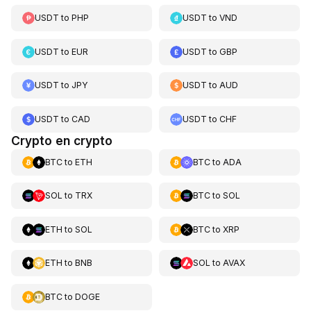
USDT
to
PHP
USDT
to
VND
USDT
to
EUR
USDT
to
GBP
USDT
to
JPY
USDT
to
AUD
USDT
to
CAD
USDT
to
CHF
Crypto en crypto
BTC
to
ETH
BTC
to
ADA
SOL
to
TRX
BTC
to
SOL
ETH
to
SOL
BTC
to
XRP
ETH
to
BNB
SOL
to
AVAX
BTC
to
DOGE