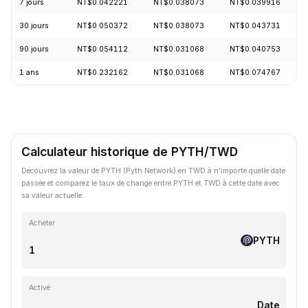
7 jours
NT$0.042221
NT$0.038073
NT$0.039916
30 jours
NT$0.050372
NT$0.038073
NT$0.043731
90 jours
NT$0.054112
NT$0.031068
NT$0.040753
1 ans
NT$0.232162
NT$0.031068
NT$0.074767
Calculateur historique de PYTH/TWD
Découvrez la valeur de PYTH (Pyth Network) en TWD à n'importe quelle date
passée et comparez le taux de change entre PYTH et TWD à cette date avec
sa valeur actuelle.
Acheter
PYTH
Activé
Date