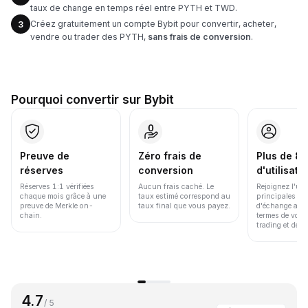
taux de change en temps réel entre PYTH et TWD.
Créez gratuitement un compte Bybit pour convertir, acheter,
3
vendre ou trader des PYTH,
sans frais de conversion
.
Pourquoi convertir sur Bybit
Preuve de
Zéro frais de
Plus de 86
réserves
conversion
d'utilisate
Réserves 1:1 vérifiées
Aucun frais caché. Le
Rejoignez l'un
chaque mois grâce à une
taux estimé correspond au
principales pl
preuve de Merkle on-
taux final que vous payez.
d'échange au 
chain.
termes de volu
trading et de li
4.7
/ 5