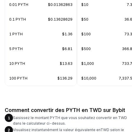
0.01 PYTH
$0.01362863
$10
7.
0.1 PYTH
$0.13628629
$50
36.
1 PYTH
$1.36
$100
73.
5 PYTH
$6.81
$500
366.
10 PYTH
$13.63
$1,000
733.
100 PYTH
$136.29
$10,000
7,337.
Comment convertir des PYTH en TWD sur Bybit
Saisissez le montant PYTH que vous souhaitez convertir en TWD
1
dans le calculateur ci-dessus.
Visualisez instantanément la valeur équivalente enTWD selon le
2