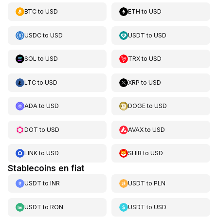
BTC
to
USD
ETH
to
USD
USDC
to
USD
USDT
to
USD
SOL
to
USD
TRX
to
USD
LTC
to
USD
XRP
to
USD
ADA
to
USD
DOGE
to
USD
DOT
to
USD
AVAX
to
USD
LINK
to
USD
SHIB
to
USD
Stablecoins en fiat
USDT
to
INR
USDT
to
PLN
USDT
to
RON
USDT
to
USD