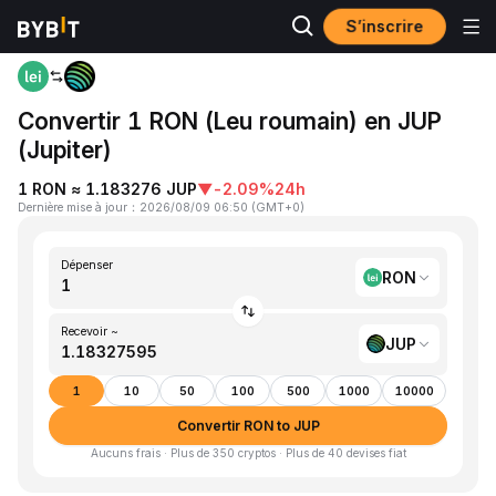
S’inscrire
Accueil
RON to JUP
Convertir 1 RON (Leu roumain) en JUP
(Jupiter)
1 RON ≈ 1.183276 JUP
▼
-2.09%
24h
Dernière mise à jour
：
2026/08/09 06:50
(
GMT+0
)
Dépenser
RON
Recevoir ~
JUP
1
10
50
100
500
1000
10000
Convertir RON to JUP
Aucuns frais · Plus de 350 cryptos · Plus de 40 devises fiat