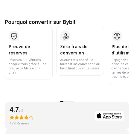
Pourquoi convertir sur Bybit
Preuve de
Zéro frais de
Plus de 86
réserves
conversion
d'utilisate
Réserves 1:1 vérifiées
Aucun frais caché. Le
Rejoignez l'un
chaque mois grâce à une
taux estimé correspond au
principales pl
preuve de Merkle on-
taux final que vous payez.
d'échange au 
chain.
termes de volu
trading et de li
4.7
/ 5
47K Reviews