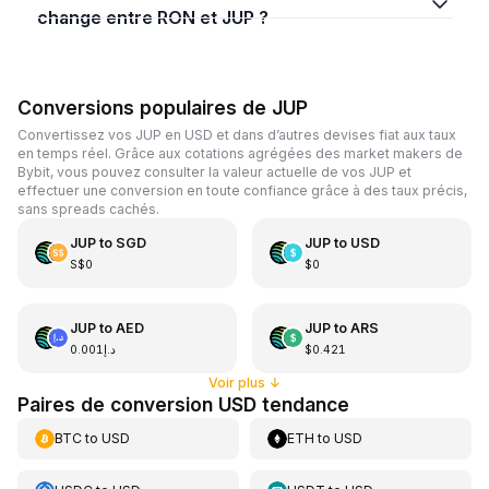
change entre RON et JUP ?
Conversions populaires de JUP
Convertissez vos JUP en USD et dans d’autres devises fiat aux taux
en temps réel. Grâce aux cotations agrégées des market makers de
Bybit, vous pouvez consulter la valeur actuelle de vos JUP et
effectuer une conversion en toute confiance grâce à des taux précis,
sans spreads cachés.
JUP
to
SGD
JUP
to
USD
S$0
$0
JUP
to
AED
JUP
to
ARS
د.إ0.001
$0.421
Voir plus
↓
Paires de conversion USD tendance
BTC
to
USD
ETH
to
USD