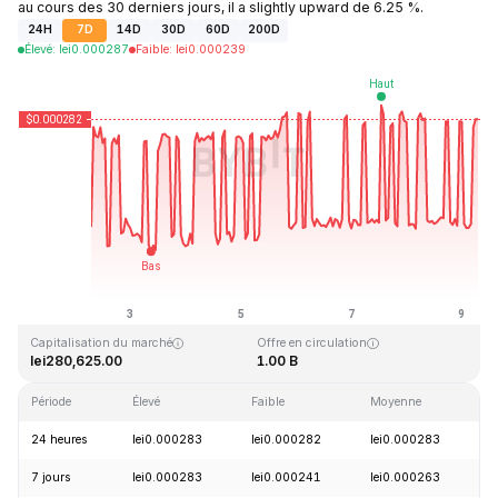
au cours des 30 derniers jours, il a slightly upward de 6.25 %.
24H
7D
14D
30D
60D
200D
Élevé
:
lei
0.000287
Faible
:
lei
0.000239
Dernière mise à jour : 2026-08-09, 06:50 GMT+0
Plus haut niveau historique
Plus bas niveau historique
lei0.128999
lei0.000004
Capitalisation du marché
Offre en circulation
lei280,625.00
1.00 B
Période
Élevé
Faible
Moyenne
V
24 heures
lei0.000283
lei0.000282
lei0.000283
-
7 jours
lei0.000283
lei0.000241
lei0.000263
+