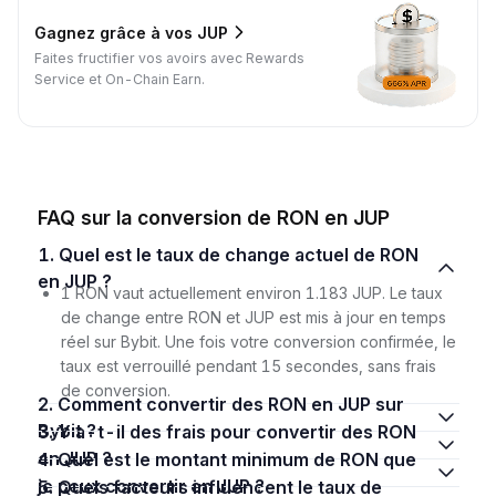
Gagnez grâce à vos JUP
Faites fructifier vos avoirs avec Rewards
Service et On-Chain Earn.
FAQ sur la conversion de RON en JUP
1. Quel est le taux de change actuel de RON
en JUP ?
1 RON vaut actuellement environ 1.183 JUP. Le taux
de change entre RON et JUP est mis à jour en temps
réel sur Bybit. Une fois votre conversion confirmée, le
taux est verrouillé pendant 15 secondes, sans frais
de conversion.
2. Comment convertir des RON en JUP sur
Bybit ?
3. Y a-t-il des frais pour convertir des RON
en JUP ?
4. Quel est le montant minimum de RON que
je peux convertir en JUP ?
5. Quels facteurs influencent le taux de