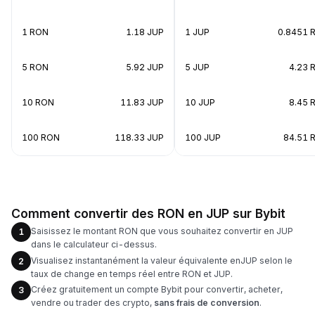
1 RON
1.18 JUP
1 JUP
0.8451 
5 RON
5.92 JUP
5 JUP
4.23 
10 RON
11.83 JUP
10 JUP
8.45 
100 RON
118.33 JUP
100 JUP
84.51 
Comment convertir des RON en JUP sur Bybit
Saisissez le montant RON que vous souhaitez convertir en JUP
1
dans le calculateur ci-dessus.
Visualisez instantanément la valeur équivalente enJUP selon le
2
taux de change en temps réel entre RON et JUP.
Créez gratuitement un compte Bybit pour convertir, acheter,
3
vendre ou trader des crypto,
sans frais de conversion
.