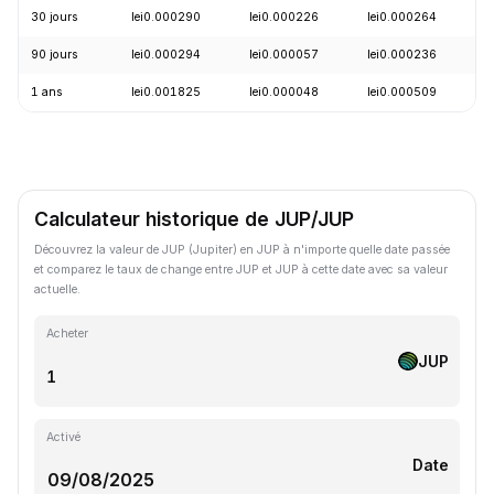
30 jours
lei0.000290
lei0.000226
lei0.000264
+
90 jours
lei0.000294
lei0.000057
lei0.000236
+
1 ans
lei0.001825
lei0.000048
lei0.000509
-
Calculateur historique de JUP/JUP
Découvrez la valeur de JUP (Jupiter) en JUP à n'importe quelle date passée
et comparez le taux de change entre JUP et JUP à cette date avec sa valeur
actuelle.
Acheter
JUP
Activé
Date