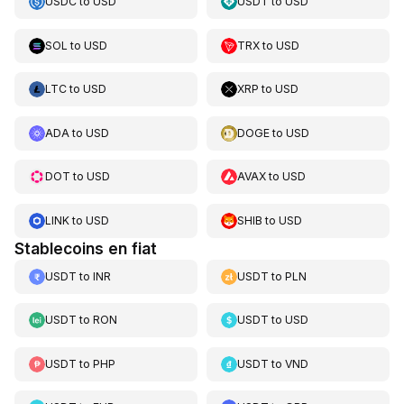
USDC
to
USD
USDT
to
USD
SOL
to
USD
TRX
to
USD
LTC
to
USD
XRP
to
USD
ADA
to
USD
DOGE
to
USD
DOT
to
USD
AVAX
to
USD
LINK
to
USD
SHIB
to
USD
Stablecoins en fiat
USDT
to
INR
USDT
to
PLN
USDT
to
RON
USDT
to
USD
USDT
to
PHP
USDT
to
VND