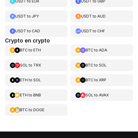
USDT
to
EUR
USDT
to
GBP
USDT
to
JPY
USDT
to
AUD
USDT
to
CAD
USDT
to
CHF
Crypto en crypto
BTC
to
ETH
BTC
to
ADA
SOL
to
TRX
BTC
to
SOL
ETH
to
SOL
BTC
to
XRP
ETH
to
BNB
SOL
to
AVAX
BTC
to
DOGE