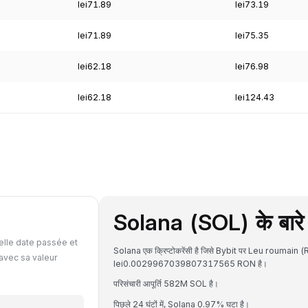
lei71.89
lei73.19
lei71.89
lei75.35
lei62.18
lei76.98
lei62.18
lei124.43
Solana (SOL) के बारे म
elle date passée et
Solana एक क्रिप्टोकरेंसी है जिसे Bybit पर Leu roumain (R
avec sa valeur
lei0.0029967039807317565 RON है।
परिसंचारी आपूर्ति 582M SOL है।
पिछले 24 घंटों में, Solana 0.97% घटा है।