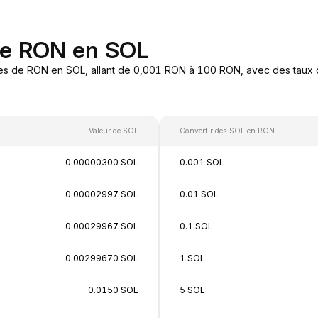
de RON en SOL
es de RON en SOL, allant de 0,001 RON à 100 RON, avec des taux d
Valeur de SOL
Convertir des SOL en RON
0.00000300 SOL
0.001 SOL
0.00002997 SOL
0.01 SOL
0.00029967 SOL
0.1 SOL
0.00299670 SOL
1 SOL
0.0150 SOL
5 SOL