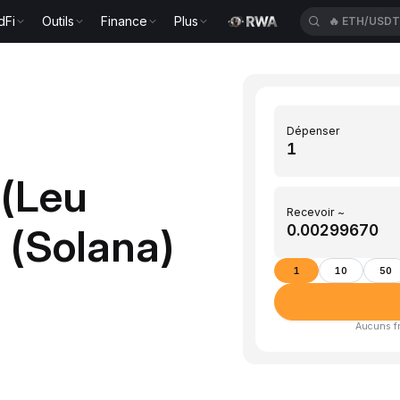
dFi
Outils
Finance
Plus
🔥
ETH/USD
Dépenser
 (Leu
Recevoir ~
 (Solana)
1
10
50
Aucuns fra