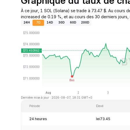
Graphique du taux de c
À ce jour, 1 SOL (Solana) se trade à 73.47 $. Au cours d
increased de 0.19 %, et au cours des 30 derniers jours, 
24H
7D
14D
30D
60D
200D
Dernière mise à jour : 2026-08-07, 18:31 GMT+0
Période
Élevé
24 heures
lei73.45