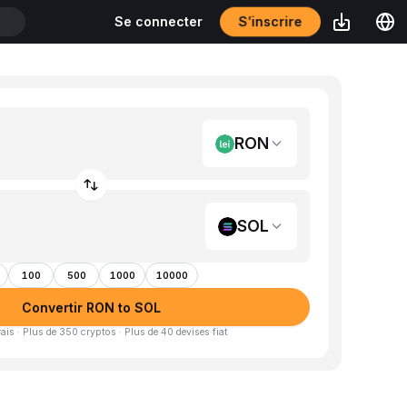
S’inscrire
Se connecter
T
RON
SOL
100
500
1000
10000
Convertir RON to SOL
is · Plus de 350 cryptos · Plus de 40 devises fiat