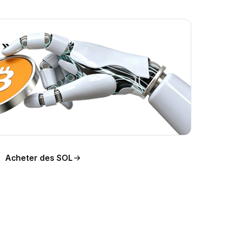
 »
ion
Acheter des SOL