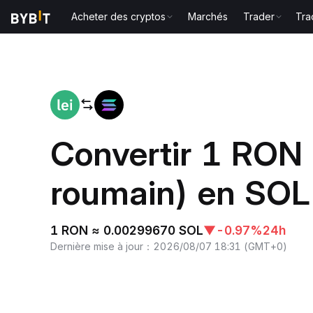
Acheter des cryptos
Marchés
Trader
Tra
Accueil
RON to SOL
Convertir 1 RON
roumain) en SOL
1 RON ≈ 0.00299670 SOL
▼
-0.97%
24h
Dernière mise à jour
：
2026/08/07 18:31
(
GMT+0
)