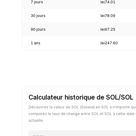
7 jours
lei74.01
30 jours
lei78.09
90 jours
lei97.25
1 ans
lei247.60
Calculateur historique de SOL/SOL
Découvrez la valeur de SOL (Solana) en SOL à n'importe qu
comparez le taux de change entre SOL et SOL à cette date 
actuelle.