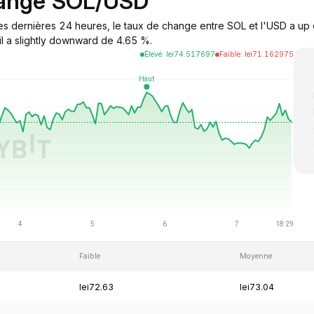
hange SOL/USD
es dernières 24 heures, le taux de change entre SOL et l'USD a up 
il a slightly downward de 4.65 %.
Élevé
:
lei
74.517697
Faible
:
lei
71.162975
Faible
Moyenne
lei72.63
lei73.04