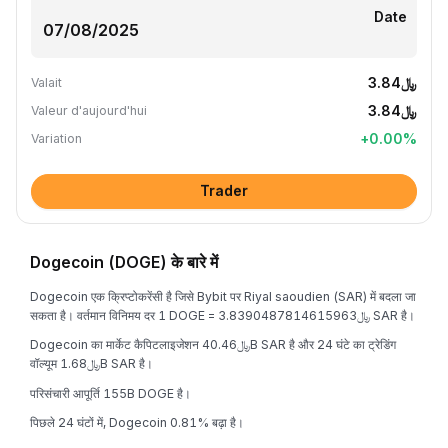
Date
﷼3.84
Valait
﷼3.84
Valeur d'aujourd'hui
+
0.00
%
Variation
Trader
Dogecoin (DOGE) के बारे में
Dogecoin एक क्रिप्टोकरेंसी है जिसे Bybit पर Riyal saoudien (SAR) में बदला जा
सकता है। वर्तमान विनिमय दर 1 DOGE = ﷼3.8390487814615963 SAR है।
Dogecoin का मार्केट कैपिटलाइजेशन ﷼40.46B SAR है और 24 घंटे का ट्रेडिंग
वॉल्यूम ﷼1.68B SAR है।
परिसंचारी आपूर्ति 155B DOGE है।
पिछले 24 घंटों में, Dogecoin 0.81% बढ़ा है।