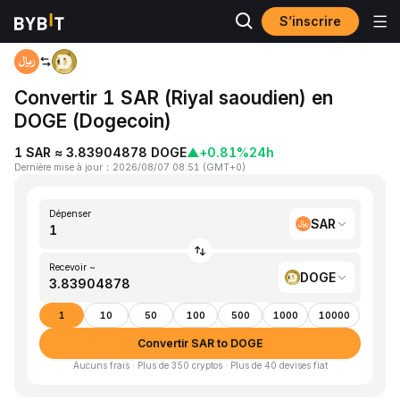
S’inscrire
Accueil
SAR to DOGE
Convertir 1 SAR (Riyal saoudien) en
DOGE (Dogecoin)
1 SAR ≈ 3.83904878 DOGE
▲
+0.81%
24h
Dernière mise à jour
：
2026/08/07 08:51
(
GMT+0
)
Dépenser
SAR
Recevoir ~
DOGE
1
10
50
100
500
1000
10000
Convertir SAR to DOGE
Aucuns frais · Plus de 350 cryptos · Plus de 40 devises fiat