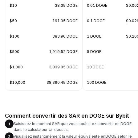
$10
38.39 DOGE
0.01 DOGE
$0.00
$50
191.95 DOGE
0.1 DOGE
$0.02
$100
383.90 DOGE
1 DOGE
$0.26
$500
1,919.52 DOGE
5 DOGE
$1,000
3,839.05 DOGE
10 DOGE
$10,000
38,390.49 DOGE
100 DOGE
Comment convertir des SAR en DOGE sur Bybit
Saisissez le montant SAR que vous souhaitez convertir en DOGE
1
dans le calculateur ci-dessus.
Visualisez instantanément la valeur équivalente enDOGE selon le
2