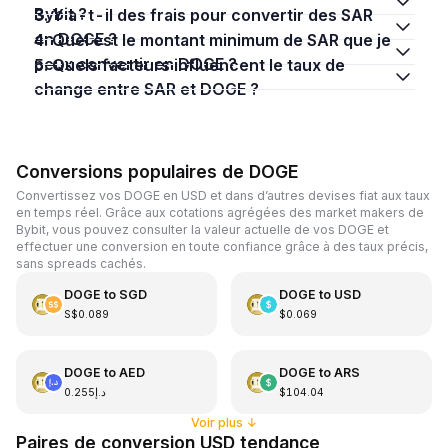
Bybit ?
3. Y a-t-il des frais pour convertir des SAR
en DOGE ?
4. Quel est le montant minimum de SAR que je
peux convertir en DOGE ?
5. Quels facteurs influencent le taux de
change entre SAR et DOGE ?
Conversions populaires de DOGE
Convertissez vos DOGE en USD et dans d’autres devises fiat aux taux
en temps réel. Grâce aux cotations agrégées des market makers de
Bybit, vous pouvez consulter la valeur actuelle de vos DOGE et
effectuer une conversion en toute confiance grâce à des taux précis,
sans spreads cachés.
DOGE
to
SGD
DOGE
to
USD
S$0.089
$0.069
DOGE
to
AED
DOGE
to
ARS
د.إ0.255
$104.04
Voir plus
↓
Paires de conversion USD tendance