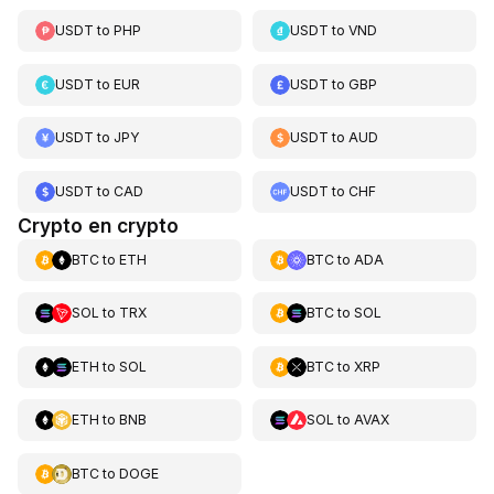
USDT
to
PHP
USDT
to
VND
USDT
to
EUR
USDT
to
GBP
USDT
to
JPY
USDT
to
AUD
USDT
to
CAD
USDT
to
CHF
Crypto en crypto
BTC
to
ETH
BTC
to
ADA
SOL
to
TRX
BTC
to
SOL
ETH
to
SOL
BTC
to
XRP
ETH
to
BNB
SOL
to
AVAX
BTC
to
DOGE