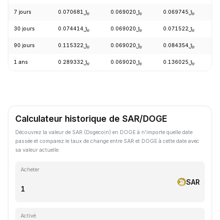
7 jours
﷼0.070681
﷼0.069020
﷼0.069745
-
30 jours
﷼0.074414
﷼0.069020
﷼0.071522
-
90 jours
﷼0.115322
﷼0.069020
﷼0.084354
-
1 ans
﷼0.289332
﷼0.069020
﷼0.136025
-
Calculateur historique de SAR/DOGE
Découvrez la valeur de SAR (Dogecoin) en DOGE à n'importe quelle date
passée et comparez le taux de change entre SAR et DOGE à cette date avec
sa valeur actuelle.
Acheter
SAR
Activé