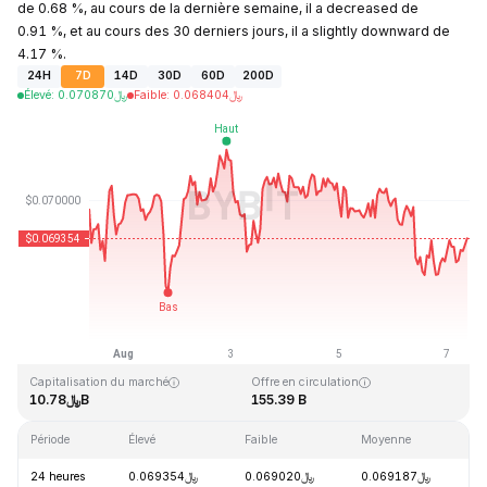
de 0.68 %, au cours de la dernière semaine, il a decreased de
0.91 %, et au cours des 30 derniers jours, il a slightly downward de
4.17 %.
24H
7D
14D
30D
60D
200D
Élevé
:
0.070870
﷼
Faible
:
0.068404
﷼
Dernière mise à jour : 2026-08-07, 08:51 GMT+0
Plus haut niveau historique
Plus bas niveau historique
﷼0.000087
﷼0.731578
Capitalisation du marché
Offre en circulation
﷼10.78B
155.39 B
Période
Élevé
Faible
Moyenne
V
24 heures
﷼0.069354
﷼0.069020
﷼0.069187
-