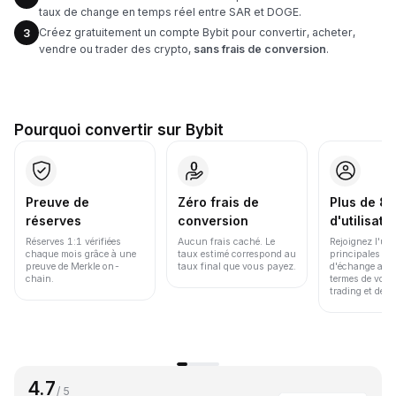
taux de change en temps réel entre SAR et DOGE.
Créez gratuitement un compte Bybit pour convertir, acheter,
3
vendre ou trader des crypto,
sans frais de conversion
.
Pourquoi convertir sur Bybit
Preuve de
Zéro frais de
Plus de 86
réserves
conversion
d'utilisate
Réserves 1:1 vérifiées
Aucun frais caché. Le
Rejoignez l'un
chaque mois grâce à une
taux estimé correspond au
principales pl
preuve de Merkle on-
taux final que vous payez.
d'échange au 
chain.
termes de volu
trading et de li
4.7
/ 5