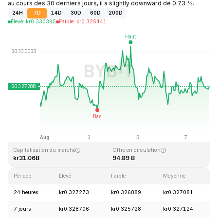
au cours des 30 derniers jours, il a slightly downward de 0.73 %.
24H
7D
14D
30D
60D
200D
Élevé
:
kr
0.330395
Faible
:
kr
0.325441
Dernière mise à jour : 2026-08-07, 22:40 GMT+0
Plus haut niveau historique
Plus bas niveau historique
kr0.431288
kr0.001804
Capitalisation du marché
Offre en circulation
kr31.06B
94.89 B
Période
Élevé
Faible
Moyenne
V
24 heures
kr0.327273
kr0.326889
kr0.327081
7 jours
kr0.328706
kr0.325728
kr0.327124