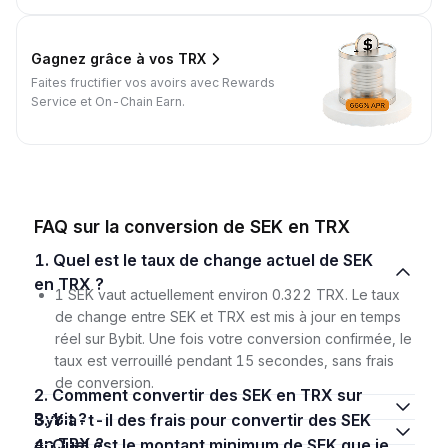
Gagnez grâce à vos TRX
Faites fructifier vos avoirs avec Rewards
Service et On-Chain Earn.
FAQ sur la conversion de SEK en TRX
1. Quel est le taux de change actuel de SEK
en TRX ?
1 SEK vaut actuellement environ 0.322 TRX. Le taux
de change entre SEK et TRX est mis à jour en temps
réel sur Bybit. Une fois votre conversion confirmée, le
taux est verrouillé pendant 15 secondes, sans frais
de conversion.
2. Comment convertir des SEK en TRX sur
Bybit ?
3. Y a-t-il des frais pour convertir des SEK
en TRX ?
4. Quel est le montant minimum de SEK que je