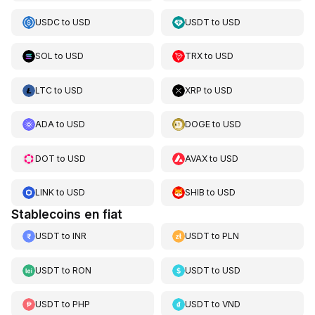
USDC
to
USD
USDT
to
USD
SOL
to
USD
TRX
to
USD
LTC
to
USD
XRP
to
USD
ADA
to
USD
DOGE
to
USD
DOT
to
USD
AVAX
to
USD
LINK
to
USD
SHIB
to
USD
Stablecoins en fiat
USDT
to
INR
USDT
to
PLN
USDT
to
RON
USDT
to
USD
USDT
to
PHP
USDT
to
VND