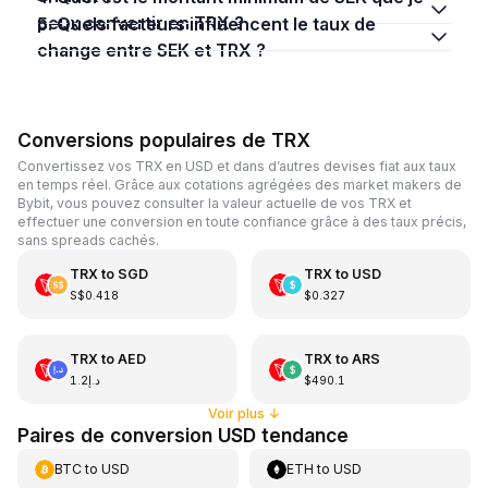
peux convertir en TRX ?
5. Quels facteurs influencent le taux de
change entre SEK et TRX ?
Conversions populaires de TRX
Convertissez vos TRX en USD et dans d’autres devises fiat aux taux
en temps réel. Grâce aux cotations agrégées des market makers de
Bybit, vous pouvez consulter la valeur actuelle de vos TRX et
effectuer une conversion en toute confiance grâce à des taux précis,
sans spreads cachés.
TRX
to
SGD
TRX
to
USD
S$0.418
$0.327
TRX
to
AED
TRX
to
ARS
د.إ1.2
$490.1
Voir plus
↓
Paires de conversion USD tendance
BTC
to
USD
ETH
to
USD