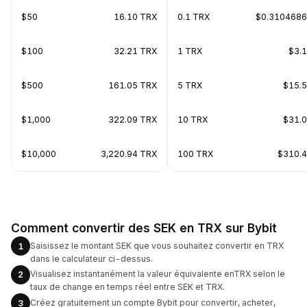
$50
16.10 TRX
0.1 TRX
$0.310468
$100
32.21 TRX
1 TRX
$3.
$500
161.05 TRX
5 TRX
$15.
$1,000
322.09 TRX
10 TRX
$31.
$10,000
3,220.94 TRX
100 TRX
$310.
Comment convertir des SEK en TRX sur Bybit
Saisissez le montant SEK que vous souhaitez convertir en TRX
1
dans le calculateur ci-dessus.
Visualisez instantanément la valeur équivalente enTRX selon le
2
taux de change en temps réel entre SEK et TRX.
Créez gratuitement un compte Bybit pour convertir, acheter,
3