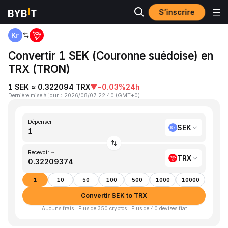
S’inscrire
Accueil
SEK to TRX
Convertir 1 SEK (Couronne suédoise) en
TRX (TRON)
1 SEK ≈ 0.322094 TRX
▼
-0.03%
24h
Dernière mise à jour
：
2026/08/07 22:40
(
GMT+0
)
Dépenser
SEK
Recevoir ~
TRX
1
10
50
100
500
1000
10000
Convertir SEK to TRX
Aucuns frais · Plus de 350 cryptos · Plus de 40 devises fiat