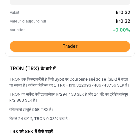
kr0.32
Valait
kr0.32
Valeur d'aujourd'hui
+
0.00
%
Variation
Trader
TRON (TRX) के बारे में
TRON एक क्रिप्टोकरेंसी है जिसे Bybit पर Couronne suédoise (SEK) में बदला
जा सकता है। वर्तमान विनिमय दर 1 TRX = kr0.3220937406743756 SEK है।
TRON का मार्केट कैपिटलाइजेशन kr294.45B SEK है और 24 घंटे का ट्रेडिंग वॉल्यूम
kr2.88B SEK है।
परिसंचारी आपूर्ति 95B TRX है।
पिछले 24 घंटों में, TRON 0.03% घटा है।
TRX को SEK में कैसे बदलें