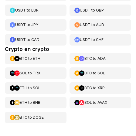
USDT
to
EUR
USDT
to
GBP
USDT
to
JPY
USDT
to
AUD
USDT
to
CAD
USDT
to
CHF
Crypto en crypto
BTC
to
ETH
BTC
to
ADA
SOL
to
TRX
BTC
to
SOL
ETH
to
SOL
BTC
to
XRP
ETH
to
BNB
SOL
to
AVAX
BTC
to
DOGE