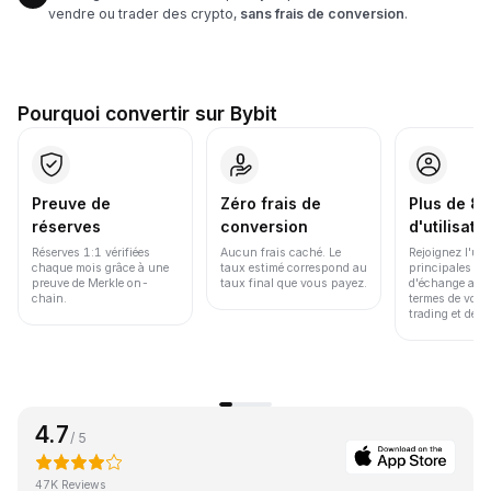
vendre ou trader des crypto,
sans frais de conversion
.
Pourquoi convertir sur Bybit
Preuve de
Zéro frais de
Plus de 86
réserves
conversion
d'utilisate
Réserves 1:1 vérifiées
Aucun frais caché. Le
Rejoignez l'un
chaque mois grâce à une
taux estimé correspond au
principales pl
preuve de Merkle on-
taux final que vous payez.
d'échange au 
chain.
termes de volu
trading et de li
4.7
/ 5
47K Reviews