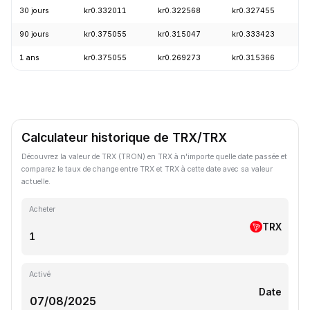
30 jours
kr0.332011
kr0.322568
kr0.327455
90 jours
kr0.375055
kr0.315047
kr0.333423
1 ans
kr0.375055
kr0.269273
kr0.315366
Calculateur historique de TRX/TRX
Découvrez la valeur de TRX (TRON) en TRX à n'importe quelle date passée et
comparez le taux de change entre TRX et TRX à cette date avec sa valeur
actuelle.
Acheter
TRX
Activé
Date