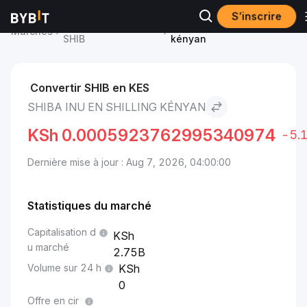
S’inscrire
Prix du Shiba Inu
Shiba Inu to Shilling
Marchés
SHIB
kényan
Convertir SHIB en KES
SHIBA INU EN SHILLING KÉNYAN
KSh
0.0005923762995340974
-5.
Dernière mise à jour : Aug 7, 2026, 04:00:00
Statistiques du marché
Capitalisation d
u marché
2.75B
Volume sur 24 h
0
Offre en cir