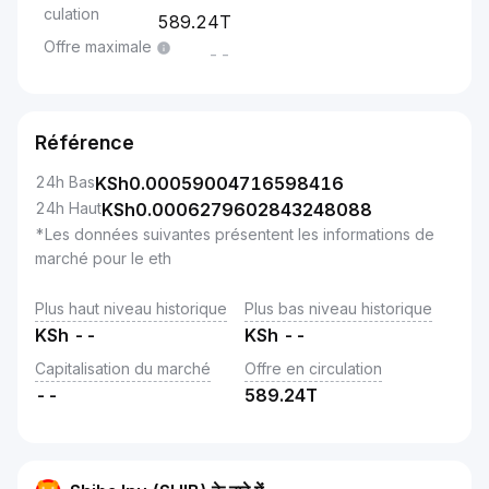
culation
589.24T
Offre maximale
--
Référence
24h Bas
KSh
0.00059004716598416
24h Haut
KSh
0.0006279602843248088
*Les données suivantes présentent les informations de
marché pour le eth
Plus haut niveau historique
Plus bas niveau historique
KSh
--
KSh
--
Capitalisation du marché
Offre en circulation
--
589.24T