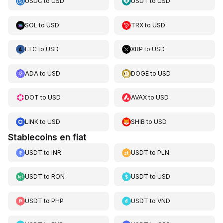
USDC
to
USD
USDT
to
USD
SOL
to
USD
TRX
to
USD
LTC
to
USD
XRP
to
USD
ADA
to
USD
DOGE
to
USD
DOT
to
USD
AVAX
to
USD
LINK
to
USD
SHIB
to
USD
Stablecoins en fiat
USDT
to
INR
USDT
to
PLN
USDT
to
RON
USDT
to
USD
USDT
to
PHP
USDT
to
VND