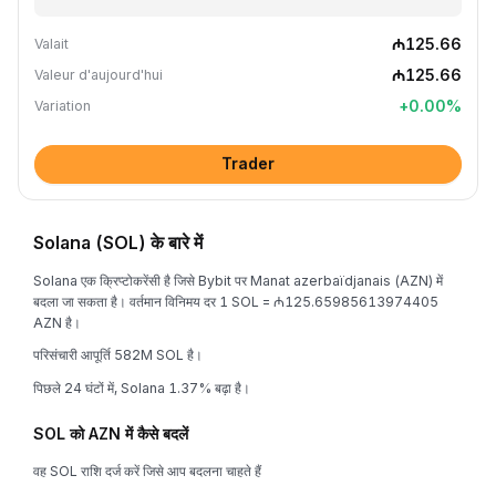
₼125.66
Valait
₼125.66
Valeur d'aujourd'hui
+
0.00
%
Variation
Trader
Solana (SOL) के बारे में
Solana एक क्रिप्टोकरेंसी है जिसे Bybit पर Manat azerbaïdjanais (AZN) में
बदला जा सकता है। वर्तमान विनिमय दर 1 SOL = ₼125.65985613974405
AZN है।
परिसंचारी आपूर्ति 582M SOL है।
पिछले 24 घंटों में, Solana 1.37% बढ़ा है।
SOL को AZN में कैसे बदलें
वह SOL राशि दर्ज करें जिसे आप बदलना चाहते हैं