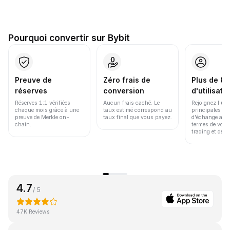
Pourquoi convertir sur Bybit
Preuve de
Zéro frais de
Plus de 86
réserves
conversion
d'utilisate
Réserves 1:1 vérifiées
Aucun frais caché. Le
Rejoignez l'un
chaque mois grâce à une
taux estimé correspond au
principales pl
preuve de Merkle on-
taux final que vous payez.
d'échange au 
chain.
termes de volu
trading et de li
4.7
/ 5
47K Reviews