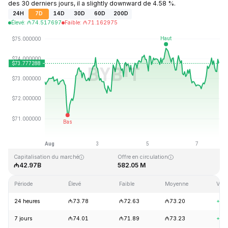
des 30 derniers jours, il a slightly downward de 4.58 %.
24H
7D
14D
30D
60D
200D
Élevé
:
₼
74.517697
Faible
:
₼
71.162975
Dernière mise à jour : 2026-08-07, 20:57 GMT+0
Plus haut niveau historique
Plus bas niveau historique
₼293.31
₼0.500801
Capitalisation du marché
Offre en circulation
₼42.97B
582.05 M
Période
Élevé
Faible
Moyenne
Vari
24 heures
₼73.78
₼72.63
₼73.20
+1.
7 jours
₼74.01
₼71.89
₼73.23
+1.