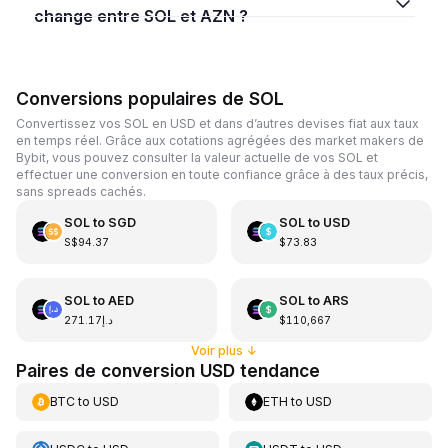
change entre SOL et AZN ?
Conversions populaires de SOL
Convertissez vos SOL en USD et dans d’autres devises fiat aux taux
en temps réel. Grâce aux cotations agrégées des market makers de
Bybit, vous pouvez consulter la valeur actuelle de vos SOL et
effectuer une conversion en toute confiance grâce à des taux précis,
sans spreads cachés.
SOL
to
SGD
SOL
to
USD
S$94.37
$73.83
SOL
to
AED
SOL
to
ARS
د.إ271.17
$110,667
Voir plus
↓
Paires de conversion USD tendance
BTC
to
USD
ETH
to
USD