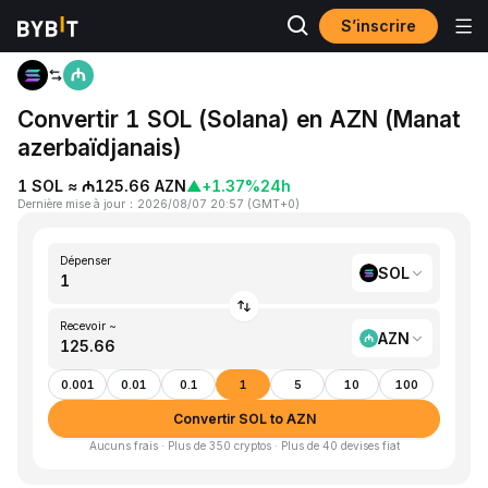
S’inscrire
Accueil
SOL to AZN
Convertir 1 SOL (Solana) en AZN (Manat
azerbaïdjanais)
1 SOL ≈ ₼125.66 AZN
▲
+1.37%
24h
Dernière mise à jour
：
2026/08/07 20:57
(
GMT+0
)
Dépenser
SOL
Recevoir ~
AZN
0.001
0.01
0.1
1
5
10
100
Convertir SOL to AZN
Aucuns frais · Plus de 350 cryptos · Plus de 40 devises fiat