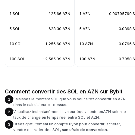
1 SOL
125.66 AZN
1 AZN
0.00795799 
5 SOL
628.30 AZN
5 AZN
0.0398 
10 SOL
1,256.60 AZN
10 AZN
0.0796 
100 SOL
12,565.99 AZN
100 AZN
0.7958 
Comment convertir des SOL en AZN sur Bybit
Saisissez le montant SOL que vous souhaitez convertir en AZN
1
dans le calculateur ci-dessus.
Visualisez instantanément la valeur équivalente enAZN selon le
2
taux de change en temps réel entre SOL et AZN.
Créez gratuitement un compte Bybit pour convertir, acheter,
3
vendre ou trader des SOL,
sans frais de conversion
.