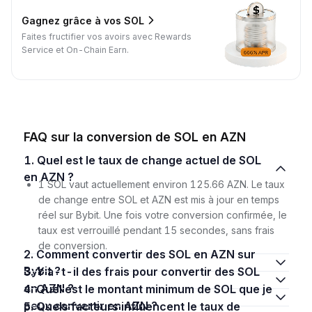
Gagnez grâce à vos SOL
Faites fructifier vos avoirs avec Rewards
Service et On-Chain Earn.
FAQ sur la conversion de SOL en AZN
1. Quel est le taux de change actuel de SOL
en AZN ?
1 SOL vaut actuellement environ 125.66 AZN. Le taux
de change entre SOL et AZN est mis à jour en temps
réel sur Bybit. Une fois votre conversion confirmée, le
taux est verrouillé pendant 15 secondes, sans frais
de conversion.
2. Comment convertir des SOL en AZN sur
Bybit ?
3. Y a-t-il des frais pour convertir des SOL
en AZN ?
4. Quel est le montant minimum de SOL que je
peux convertir en AZN ?
5. Quels facteurs influencent le taux de