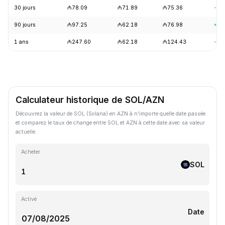
30 jours
₼78.09
₼71.89
₼75.36
-4.
90 jours
₼97.25
₼62.18
₼76.98
+9.
1 ans
₼247.60
₼62.18
₼124.43
-57
Calculateur historique de SOL/AZN
Découvrez la valeur de SOL (Solana) en AZN à n'importe quelle date passée
et comparez le taux de change entre SOL et AZN à cette date avec sa valeur
actuelle.
Acheter
SOL
Activé
Date