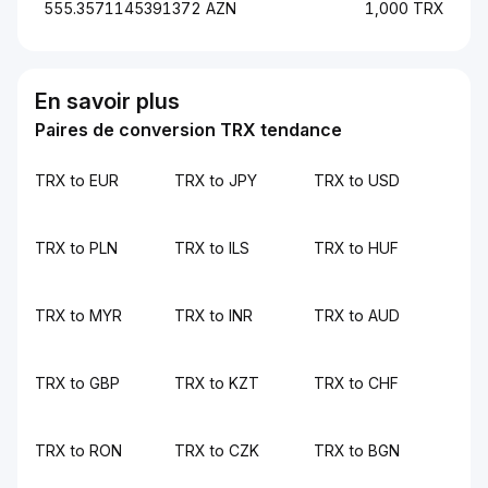
555.3571145391372 AZN
1,000 TRX
En savoir plus
Paires de conversion TRX tendance
TRX to EUR
TRX to JPY
TRX to USD
TRX to PLN
TRX to ILS
TRX to HUF
TRX to MYR
TRX to INR
TRX to AUD
TRX to GBP
TRX to KZT
TRX to CHF
TRX to RON
TRX to CZK
TRX to BGN