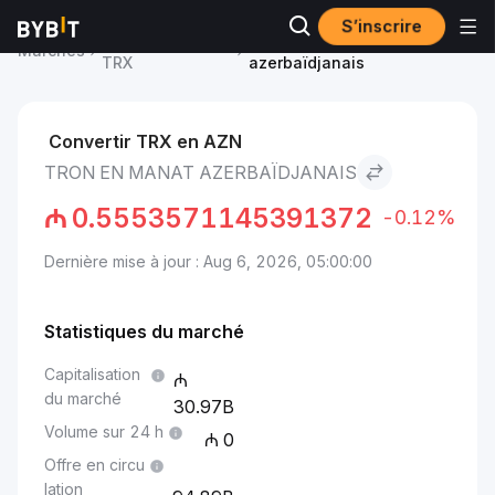
S’inscrire
Prix du TRON
TRON to Manat
Marchés
TRX
azerbaïdjanais
Convertir TRX en AZN
TRON EN MANAT AZERBAÏDJANAIS
₼
0.5553571145391372
-0.12%
Dernière mise à jour : Aug 6, 2026, 05:00:00
Statistiques du marché
Capitalisation
du marché
30.97B
Volume sur 24 h
0
Offre en circu
lation