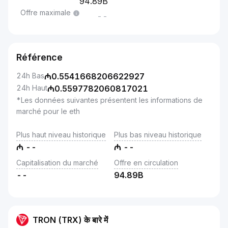
94.89B
Offre maximale
--
Référence
24h Bas
₼
0.5541668206622927
24h Haut
₼
0.5597782060817021
*Les données suivantes présentent les informations de
marché pour le eth
Plus haut niveau historique
Plus bas niveau historique
₼
--
₼
--
Capitalisation du marché
Offre en circulation
--
94.89B
TRON (TRX) के बारे में