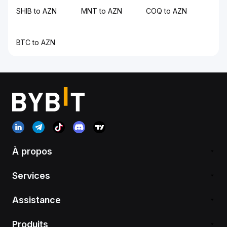
SHIB to AZN
MNT to AZN
COQ to AZN
BTC to AZN
À propos
Services
Assistance
Produits