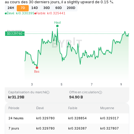
au cours des 30 derniers jours, il a slightly upward de 0.15 %.
24H
7D
14D
30D
60D
200D
Élevé
:
kr
0.330395
Faible
:
kr
0.325441
Dernière mise à jour : 2026-08-09, 12:05 GMT+0
Plus haut niveau historique
Plus bas niveau historique
kr0.431288
kr0.001804
Capitalisation du marché
Offre en circulation
kr31.29B
94.90 B
Période
Élevé
Faible
Moyenne
V
24 heures
kr0.329780
kr0.328854
kr0.329317
7 jours
kr0.329780
kr0.326387
kr0.327807