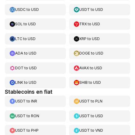
USDC
to
USD
USDT
to
USD
SOL
to
USD
TRX
to
USD
LTC
to
USD
XRP
to
USD
ADA
to
USD
DOGE
to
USD
DOT
to
USD
AVAX
to
USD
LINK
to
USD
SHIB
to
USD
Stablecoins en fiat
USDT
to
INR
USDT
to
PLN
USDT
to
RON
USDT
to
USD
USDT
to
PHP
USDT
to
VND