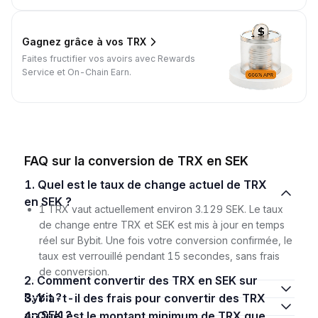
Gagnez grâce à vos TRX
Faites fructifier vos avoirs avec Rewards
Service et On-Chain Earn.
FAQ sur la conversion de TRX en SEK
1. Quel est le taux de change actuel de TRX
en SEK ?
1 TRX vaut actuellement environ 3.129 SEK. Le taux
de change entre TRX et SEK est mis à jour en temps
réel sur Bybit. Une fois votre conversion confirmée, le
taux est verrouillé pendant 15 secondes, sans frais
de conversion.
2. Comment convertir des TRX en SEK sur
Bybit ?
3. Y a-t-il des frais pour convertir des TRX
en SEK ?
4. Quel est le montant minimum de TRX que