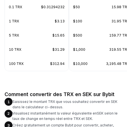
0.1 TRX
$0.31294232
$50
15.98 T
1 TRX
$3.13
$100
31.95 T
5 TRX
$15.65
$500
159.77 T
10 TRX
$31.29
$1,000
319.55 T
100 TRX
$312.94
$10,000
3,195.48 T
Comment convertir des TRX en SEK sur Bybit
Saisissez le montant TRX que vous souhaitez convertir en SEK
1
dans le calculateur ci-dessus.
Visualisez instantanément la valeur équivalente enSEK selon le
2
taux de change en temps réel entre TRX et SEK.
Créez gratuitement un compte Bybit pour convertir, acheter,
3