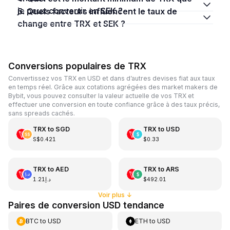
je peux convertir en SEK ?
5. Quels facteurs influencent le taux de
change entre TRX et SEK ?
Conversions populaires de TRX
Convertissez vos TRX en USD et dans d’autres devises fiat aux taux
en temps réel. Grâce aux cotations agrégées des market makers de
Bybit, vous pouvez consulter la valeur actuelle de vos TRX et
effectuer une conversion en toute confiance grâce à des taux précis,
sans spreads cachés.
TRX
to
SGD
TRX
to
USD
S$0.421
$0.33
TRX
to
AED
TRX
to
ARS
د.إ1.21
$492.01
Voir plus
↓
Paires de conversion USD tendance
BTC
to
USD
ETH
to
USD