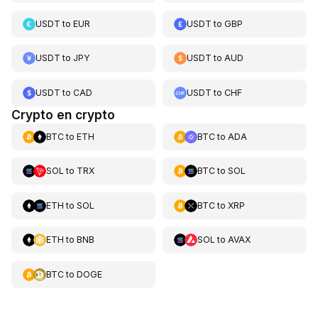
USDT
to
EUR
USDT
to
GBP
USDT
to
JPY
USDT
to
AUD
USDT
to
CAD
USDT
to
CHF
Crypto en crypto
BTC
to
ETH
BTC
to
ADA
SOL
to
TRX
BTC
to
SOL
ETH
to
SOL
BTC
to
XRP
ETH
to
BNB
SOL
to
AVAX
BTC
to
DOGE