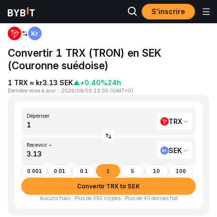
S’inscrire
Accueil
TRX to SEK
Convertir 1 TRX (TRON) en SEK
(Couronne suédoise)
1 TRX ≈ kr3.13 SEK
▲
+0.40%
24h
Dernière mise à jour
：
2026/08/09 12:05
(
GMT+0
)
Dépenser
TRX
Recevoir ~
SEK
0.001
0.01
0.1
1
5
10
100
Convertir TRX to SEK
Aucuns frais · Plus de 350 cryptos · Plus de 40 devises fiat