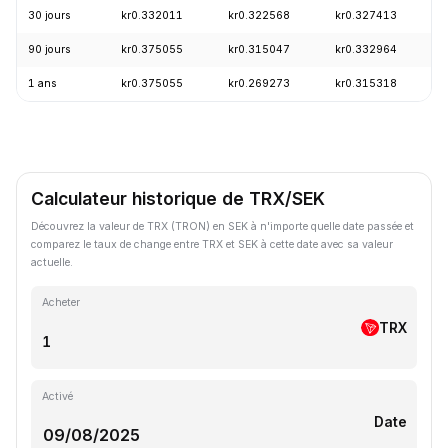
30 jours
kr0.332011
kr0.322568
kr0.327413
90 jours
kr0.375055
kr0.315047
kr0.332964
1 ans
kr0.375055
kr0.269273
kr0.315318
Calculateur historique de TRX/SEK
Découvrez la valeur de TRX (TRON) en SEK à n'importe quelle date passée et
comparez le taux de change entre TRX et SEK à cette date avec sa valeur
actuelle.
Acheter
TRX
Activé
Date