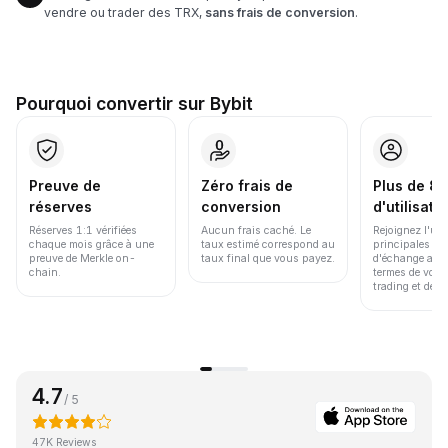
vendre ou trader des TRX,
sans frais de conversion
.
Pourquoi convertir sur Bybit
Preuve de
Zéro frais de
Plus de 86
réserves
conversion
d'utilisate
Réserves 1:1 vérifiées
Aucun frais caché. Le
Rejoignez l'un
chaque mois grâce à une
taux estimé correspond au
principales pl
preuve de Merkle on-
taux final que vous payez.
d'échange au 
chain.
termes de volu
trading et de li
4.7
/ 5
47K Reviews