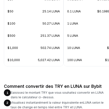
$50
25.14 LUNA
0.1 LUNA
$0.198
$100
50.27 LUNA
1 LUNA
$500
251.37 LUNA
5 LUNA
$1,000
502.74 LUNA
10 LUNA
$
$10,000
5,027.42 LUNA
100 LUNA
$1
Comment convertir des TRY en LUNA sur Bybit
Saisissez le montant TRY que vous souhaitez convertir en LUNA
1
dans le calculateur ci-dessus.
Visualisez instantanément la valeur équivalente enLUNA selon le
2
taux de change en temps réel entre TRY et LUNA.