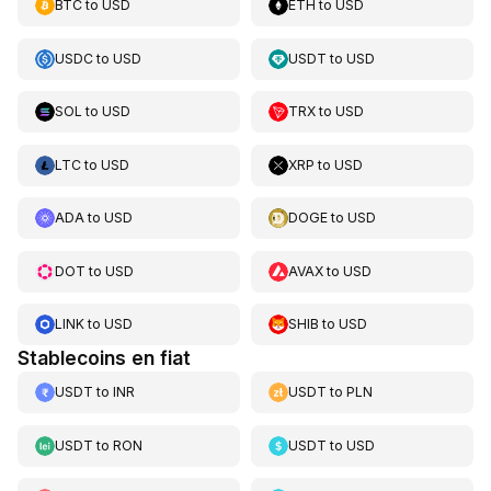
BTC
to
USD
ETH
to
USD
USDC
to
USD
USDT
to
USD
SOL
to
USD
TRX
to
USD
LTC
to
USD
XRP
to
USD
ADA
to
USD
DOGE
to
USD
DOT
to
USD
AVAX
to
USD
LINK
to
USD
SHIB
to
USD
Stablecoins en fiat
USDT
to
INR
USDT
to
PLN
USDT
to
RON
USDT
to
USD