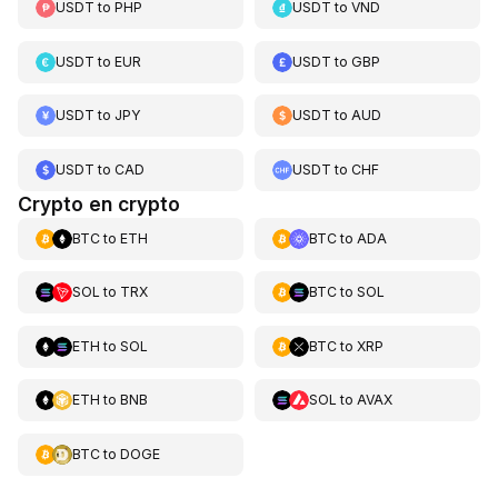
USDT
to
PHP
USDT
to
VND
USDT
to
EUR
USDT
to
GBP
USDT
to
JPY
USDT
to
AUD
USDT
to
CAD
USDT
to
CHF
Crypto en crypto
BTC
to
ETH
BTC
to
ADA
SOL
to
TRX
BTC
to
SOL
ETH
to
SOL
BTC
to
XRP
ETH
to
BNB
SOL
to
AVAX
BTC
to
DOGE