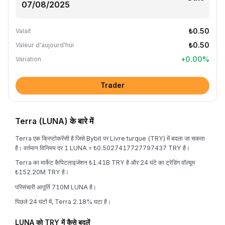
₺0.50
Valait
₺0.50
Valeur d'aujourd'hui
+
0.00
%
Variation
Trader
Terra (LUNA) के बारे में
Terra एक क्रिप्टोकरेंसी है जिसे Bybit पर Livre turque (TRY) में बदला जा सकता
है। वर्तमान विनिमय दर 1 LUNA = ₺0.5027417727797437 TRY है।
Terra का मार्केट कैपिटलाइजेशन ₺1.41B TRY है और 24 घंटे का ट्रेडिंग वॉल्यूम
₺152.20M TRY है।
परिसंचारी आपूर्ति 710M LUNA है।
पिछले 24 घंटों में, Terra 2.18% घटा है।
LUNA को TRY में कैसे बदलें