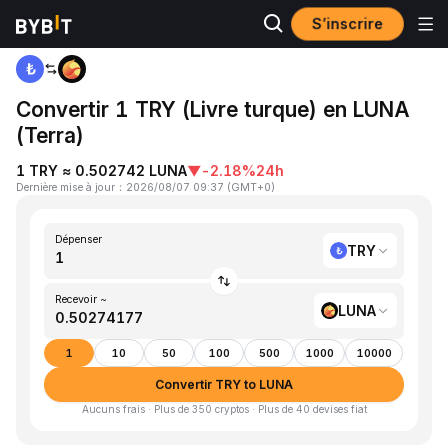
S’inscrire
Accueil
TRY to LUNA
Convertir 1 TRY (Livre turque) en LUNA
(Terra)
1 TRY ≈ 0.502742 LUNA
▼
-2.18%
24h
Dernière mise à jour
：
2026/08/07 09:37
(
GMT+0
)
Dépenser
TRY
Recevoir ~
LUNA
1
10
50
100
500
1000
10000
Convertir TRY to LUNA
Aucuns frais · Plus de 350 cryptos · Plus de 40 devises fiat