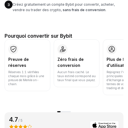
Créez gratuitement un compte Bybit pour convertir, acheter,
3
vendre ou trader des crypto,
sans frais de conversion
.
Pourquoi convertir sur Bybit
Preuve de
Zéro frais de
Plus de 86
réserves
conversion
d'utilisate
Réserves 1:1 vérifiées
Aucun frais caché. Le
Rejoignez l'un
chaque mois grâce à une
taux estimé correspond au
principales pl
preuve de Merkle on-
taux final que vous payez.
d'échange au 
chain.
termes de volu
trading et de li
4.7
/ 5