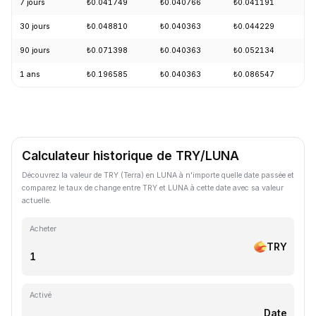
7 jours
₺0.041749
₺0.040766
₺0.041191
+
30 jours
₺0.048810
₺0.040363
₺0.044229
-
90 jours
₺0.071398
₺0.040363
₺0.052134
-
1 ans
₺0.196585
₺0.040363
₺0.086547
-
Calculateur historique de TRY/LUNA
Découvrez la valeur de TRY (Terra) en LUNA à n'importe quelle date passée et
comparez le taux de change entre TRY et LUNA à cette date avec sa valeur
actuelle.
Acheter
TRY
Activé
Date