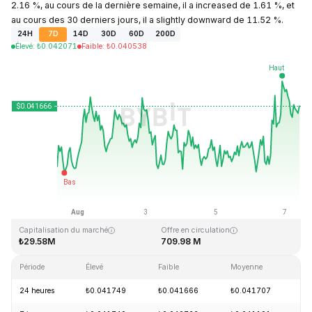
2.16 %, au cours de la dernière semaine, il a increased de 1.61 %, et
au cours des 30 derniers jours, il a slightly downward de 11.52 %.
24H
7D
14D
30D
60D
200D
Élevé
:
₺
0.042071
Faible
:
₺
0.040538
Dernière mise à jour : 2026-08-07, 09:37 GMT+0
Plus haut niveau historique
Plus bas niveau historique
₺18.87
₺0.039339
Capitalisation du marché
Offre en circulation
₺29.58M
709.98 M
Période
Élevé
Faible
Moyenne
Va
24 heures
₺0.041749
₺0.041666
₺0.041707
+