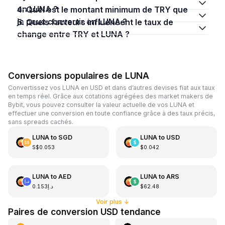
en LUNA ?
4. Quel est le montant minimum de TRY que
je peux convertir en LUNA ?
5. Quels facteurs influencent le taux de
change entre TRY et LUNA ?
Conversions populaires de LUNA
Convertissez vos LUNA en USD et dans d’autres devises fiat aux taux
en temps réel. Grâce aux cotations agrégées des market makers de
Bybit, vous pouvez consulter la valeur actuelle de vos LUNA et
effectuer une conversion en toute confiance grâce à des taux précis,
sans spreads cachés.
LUNA
to
SGD
LUNA
to
USD
S$0.053
$0.042
LUNA
to
AED
LUNA
to
ARS
د.إ0.153
$62.48
Voir plus
↓
Paires de conversion USD tendance