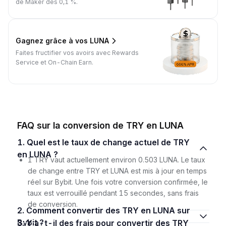
de Maker dès 0,1 %.
Gagnez grâce à vos LUNA
Faites fructifier vos avoirs avec Rewards
Service et On-Chain Earn.
FAQ sur la conversion de TRY en LUNA
1. Quel est le taux de change actuel de TRY
en LUNA ?
1 TRY vaut actuellement environ 0.503 LUNA. Le taux
de change entre TRY et LUNA est mis à jour en temps
réel sur Bybit. Une fois votre conversion confirmée, le
taux est verrouillé pendant 15 secondes, sans frais
de conversion.
2. Comment convertir des TRY en LUNA sur
Bybit ?
3. Y a-t-il des frais pour convertir des TRY