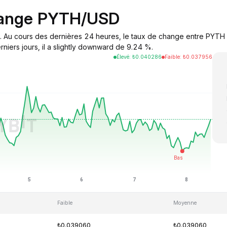
hange PYTH/USD
. Au cours des dernières 24 heures, le taux de change entre PYTH 
niers jours, il a slightly downward de 9.24 %.
Élevé
:
₺
0.040286
Faible
:
₺
0.037956
Faible
Moyenne
₺0.039060
₺0.039060