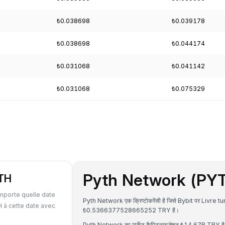
₺0.038698
₺0.039178
₺0.038698
₺0.044174
₺0.031068
₺0.041142
₺0.031068
₺0.075329
Pyth Network (PYTH) 
YTH
mporte quelle date
Pyth Network एक क्रिप्टोकरेंसी है जिसे Bybit पर Livre t
 à cette date avec
₺0.5366377528665252 TRY है।
Pyth Network का मार्केट कैपिटलाइजेशन ₺14.67B TRY है औ