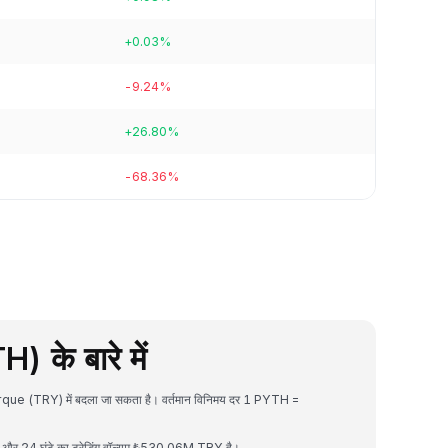
+0.03%
-9.24%
+26.80%
-68.36%
के बारे में
urque (TRY) में बदला जा सकता है। वर्तमान विनिमय दर 1 PYTH =
र 24 घंटे का ट्रेडिंग वॉल्यूम ₺530.06M TRY है।