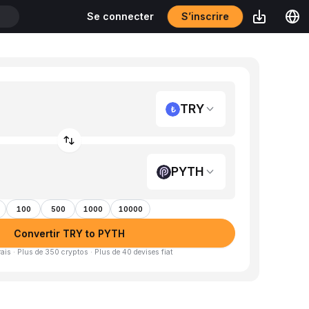
S’inscrire
Se connecter
T
TRY
PYTH
100
500
1000
10000
Convertir TRY to PYTH
is · Plus de 350 cryptos · Plus de 40 devises fiat