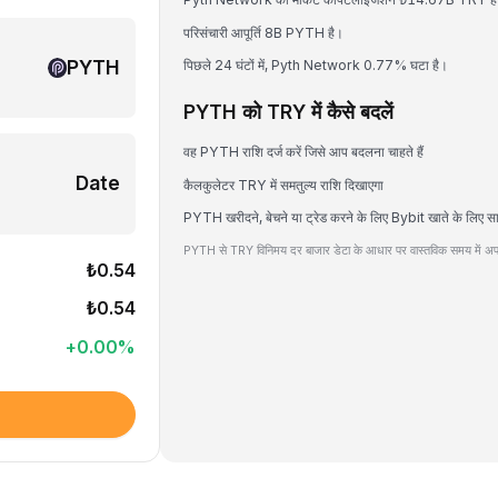
परिसंचारी आपूर्ति 8B PYTH है।
PYTH
पिछले 24 घंटों में, Pyth Network 0.77% घटा है।
PYTH को TRY में कैसे बदलें
वह PYTH राशि दर्ज करें जिसे आप बदलना चाहते हैं
Date
कैलकुलेटर TRY में समतुल्य राशि दिखाएगा
PYTH खरीदने, बेचने या ट्रेड करने के लिए Bybit खाते के लिए स
PYTH से TRY विनिमय दर बाजार डेटा के आधार पर वास्तविक समय में अपड
₺0.54
₺0.54
+
0.00
%