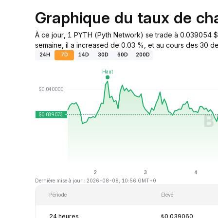
Graphique du taux de c
À ce jour, 1 PYTH (Pyth Network) se trade à 0.039054 $
semaine, il a increased de 0.03 %, et au cours des 30 der
24H
7D
14D
30D
60D
200D
Dernière mise à jour : 2026-08-08, 10:56 GMT+0
Période
Élevé
24 heures
₺0.039060