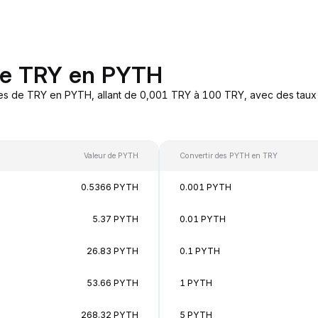
 de TRY en PYTH
es de TRY en PYTH, allant de 0,001 TRY à 100 TRY, avec des taux 
Valeur de PYTH
Convertir des PYTH en TRY
0.5366 PYTH
0.001 PYTH
5.37 PYTH
0.01 PYTH
26.83 PYTH
0.1 PYTH
53.66 PYTH
1 PYTH
268.32 PYTH
5 PYTH