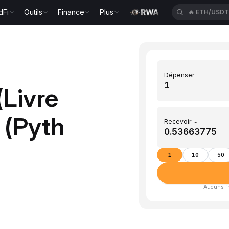
dFi
Outils
Finance
Plus
🔥
ETH/USD
Dépenser
(Livre
 (Pyth
Recevoir ~
1
10
50
Aucuns fra