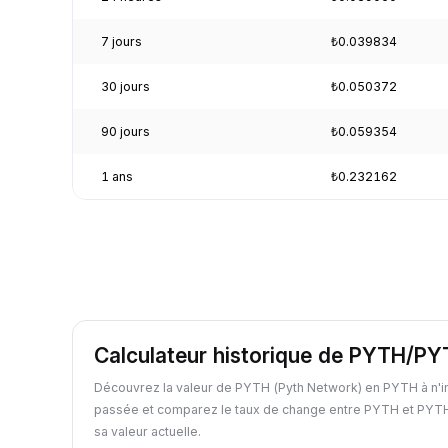
7 jours
₺0.039834
30 jours
₺0.050372
90 jours
₺0.059354
1 ans
₺0.232162
Calculateur historique de PYTH/P
Découvrez la valeur de PYTH (Pyth Network) en PYTH à n'i
passée et comparez le taux de change entre PYTH et PYTH
sa valeur actuelle.