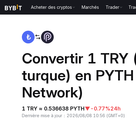
Acheter des cryptos
Marchés
Trader
Tra
Accueil
TRY to PYTH
Convertir 1 TRY 
turque) en PYTH
Network)
1 TRY ≈ 0.536638 PYTH
▼
-0.77%
24h
Dernière mise à jour
：
2026/08/08 10:56
(
GMT+0
)