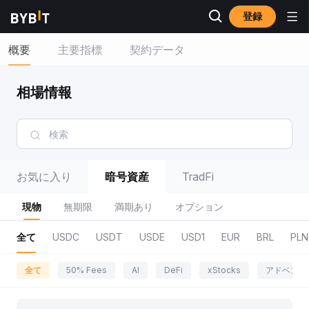
登録
概要
主要指標
契約データ
相場情報
お気に入り
暗号資産
TradFi
現物
無期限
満期あり
オプション
全て
USDC
USDT
USDE
USD1
EUR
BRL
PLN
全て
50% Fees
AI
DeFi
xStocks
アドベンチ