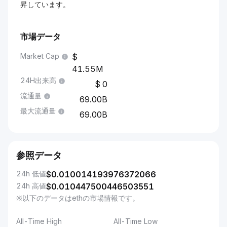
昇しています。
市場データ
Market Cap
41.55M
24H出来高
0
流通量
69.00B
最大流通量
69.00B
参照データ
24h 低値
$
0.010014193976372066
24h 高値
$
0.010447500446503551
※以下のデータはethの市場情報です。
All-Time High
All-Time Low