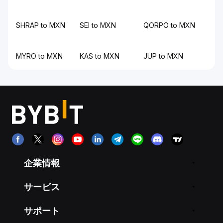
SHRAP to MXN
SEI to MXN
QORPO to MXN
MYRO to MXN
KAS to MXN
JUP to MXN
企業情報
サービス
サポート