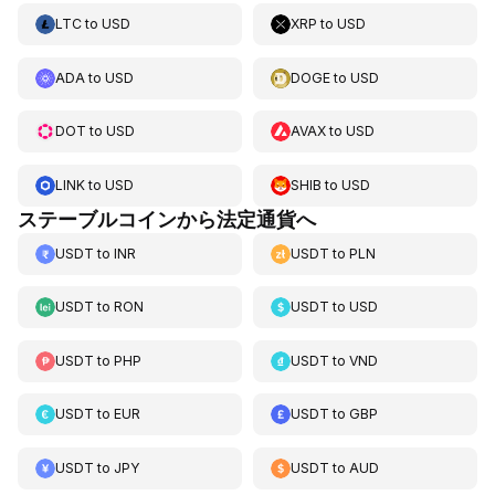
LTC
to
USD
XRP
to
USD
ADA
to
USD
DOGE
to
USD
DOT
to
USD
AVAX
to
USD
LINK
to
USD
SHIB
to
USD
ステーブルコインから法定通貨へ
USDT
to
INR
USDT
to
PLN
USDT
to
RON
USDT
to
USD
USDT
to
PHP
USDT
to
VND
USDT
to
EUR
USDT
to
GBP
USDT
to
JPY
USDT
to
AUD