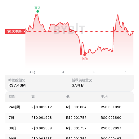
最終更新日時：2026-08-07、13:04 GMT+0
過去最高値
過去最低値
R$0.243269
R$0.000050
時価総額
循環供給量
R$7.43M
3.94 B
期間
高
低
平均
24時間
R$0.001912
R$0.001884
R$0.001898
-
7日
R$0.001928
R$0.001757
R$0.001860
-
30日
R$0.002339
R$0.001757
R$0.002097
-
90日
R$0.003465
R$0.001757
R$0.002497
-