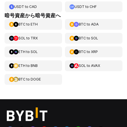
USDT
to
CAD
USDT
to
CHF
暗号資産から暗号資産へ
BTC
to
ETH
BTC
to
ADA
SOL
to
TRX
BTC
to
SOL
ETH
to
SOL
BTC
to
XRP
ETH
to
BNB
SOL
to
AVAX
BTC
to
DOGE