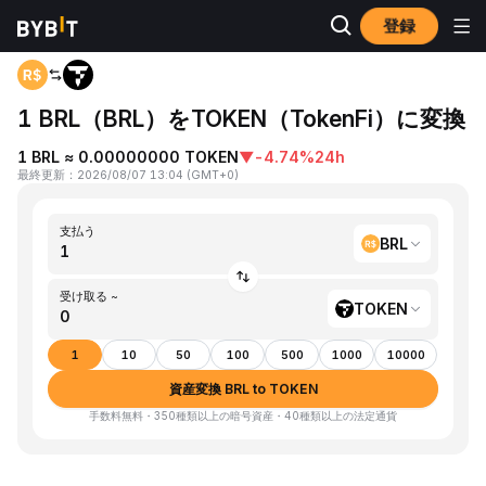
登録
ホーム
BRL to TOKEN
1 BRL（BRL）をTOKEN（TokenFi）に変換
1 BRL ≈ 0.00000000 TOKEN
▼
-4.74%
24h
最終更新
：
2026/08/07 13:04
(
GMT+0
)
支払う
BRL
受け取る ~
TOKEN
1
10
50
100
500
1000
10000
資産変換 BRL to TOKEN
手数料無料・350種類以上の暗号資産・40種類以上の法定通貨