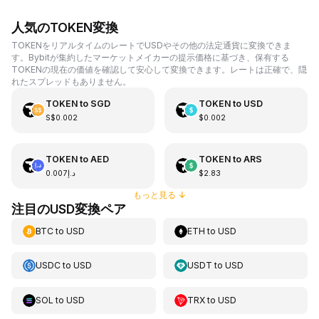
人気のTOKEN変換
TOKENをリアルタイムのレートでUSDやその他の法定通貨に変換できま
す。Bybitが集約したマーケットメイカーの提示価格に基づき、保有する
TOKENの現在の価値を確認して安心して変換できます。レートは正確で、隠
れたスプレッドもありません。
TOKEN
to
SGD
TOKEN
to
USD
S$0.002
$0.002
TOKEN
to
AED
TOKEN
to
ARS
د.إ0.007
$2.83
もっと見る
↓
注目のUSD変換ペア
BTC
to
USD
ETH
to
USD
USDC
to
USD
USDT
to
USD
SOL
to
USD
TRX
to
USD