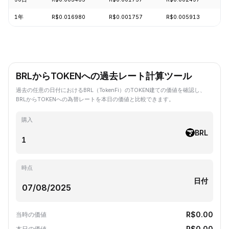
1年
R$0.016980
R$0.001757
R$0.005913
-
BRLからTOKENへの過去レート計算ツール
過去の任意の日付におけるBRL（TokenFi）のTOKEN建ての価値を確認し、
BRLからTOKENへの為替レートを本日の価値と比較できます。
購入
BRL
時点
日付
R$0.00
当時の価値
R$0.00
本日の価値