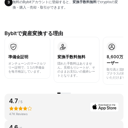
無料のBybitアカウントに登録すると、
変換手数料無料
でcryptoの変
3
換・購入・売却・取引ができます。
Bybitで資産変換する理由
準備金証明
変換手数料無料
8,600万
ーザー
オンチェーンのマークルツ
隠れた手数料はありませ
リー証明で、1:1の準備金
ん。見積もりレートが、そ
取引高と流動
を毎月検証しています。
のままお支払いの最終レー
プクラスの取
トとなります。
いただけます
4.7
/ 5
47K Reviews
4.6