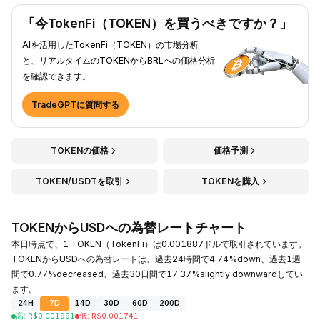
「今TokenFi（TOKEN）を買うべきですか？」
AIを活用したTokenFi（TOKEN）の市場分析
と、リアルタイムのTOKENからBRLへの価格分析
を確認できます。
TradeGPTに質問する
TOKENの価格
価格予測
TOKEN/USDTを取引
TOKENを購入
TOKENからUSDへの為替レートチャート
本日時点で、1 TOKEN（TokenFi）は0.001887ドルで取引されています。
TOKENからUSDへの為替レートは、過去24時間で4.74%down、過去1週
間で0.77%decreased、過去30日間で17.37%slightly downwardしてい
ます。
24H
7D
14D
30D
60D
200D
高
:
R$
0.001991
低
:
R$
0.001741