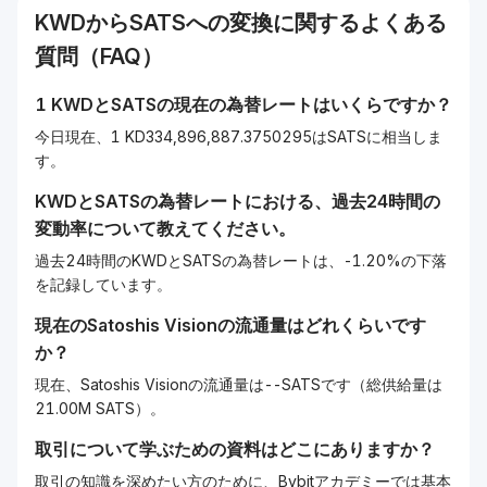
KWD
から
SATS
への変換に関するよくある
質問（FAQ）
1
KWD
と
SATS
の現在の為替レートはいくらですか？
今日現在、1 KD334,896,887.3750295はSATSに相当しま
す。
KWD
と
SATS
の為替レートにおける、過去24時間の
変動率について教えてください。
過去24時間のKWDとSATSの為替レートは、-1.20%の下落
を記録しています。
現在の
Satoshis Vision
の流通量はどれくらいです
か？
現在、Satoshis Visionの流通量は--SATSです（総供給量は
21.00M SATS）。
取引について学ぶための資料はどこにありますか？
取引の知識を深めたい方のために、Bybitアカデミーでは基本