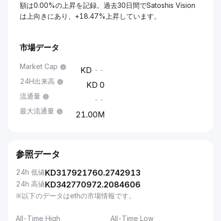
額は0.00%の上昇を記録。過去30日間でSatoshis Vision
は上向きにあり、+18.47%上昇しています。
市場データ
Market Cap
--
24H出来高
0
流通量
--
最大流通量
21.00M
参照データ
24h 低値
KD
317921760.2742913
24h 高値
KD
342770972.2084606
※以下のデータはethの市場情報です。
All-Time High
All-Time Low