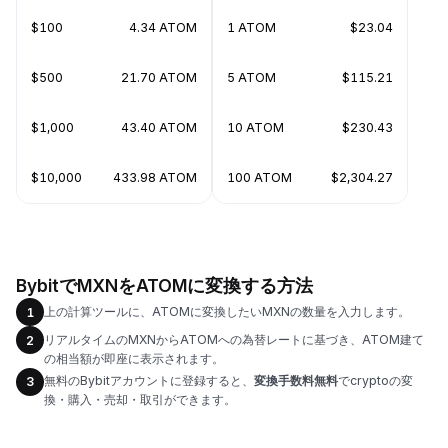
$100
4.34 ATOM
1 ATOM
$23.04
$500
21.70 ATOM
5 ATOM
$115.21
$1,000
43.40 ATOM
10 ATOM
$230.43
$10,000
433.98 ATOM
100 ATOM
$2,304.27
BybitでMXNをATOMに変換する方法
上の計算ツールに、ATOMに変換したいMXNの数量を入力します。
1
リアルタイムのMXNからATOMへの為替レートに基づき、ATOM建て
2
の相当額が即座に表示されます。
無料のBybitアカウントに登録すると、
変換手数料無料
でcryptoの変
3
換・購入・売却・取引ができます。