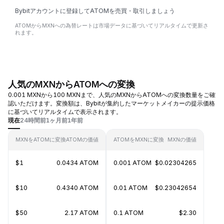
Bybitアカウントに登録してATOMを売買・取引しましょう
ATOMからMXNへの為替レートは市場データに基づいてリアルタイムで更新さ
れます。
人気のMXNからATOMへの変換
0.001 MXNから100 MXNまで、人気のMXNからATOMへの変換数量をご確
認いただけます。変換額は、Bybitが集約したマーケットメイカーの提示価格
に基づいてリアルタイムで表示されます。
現在
24時間前
1ヶ月前
1年前
MXNをATOMに変換
ATOMの価値
ATOMをMXNに変換
MXNの価値
$1
0.0434 ATOM
0.001 ATOM
$0.02304265
$10
0.4340 ATOM
0.01 ATOM
$0.23042654
$50
2.17 ATOM
0.1 ATOM
$2.30