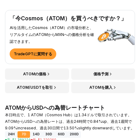
「今Cosmos（ATOM）を買うべきですか？」
AIを活用したCosmos（ATOM）の市場分析と、
リアルタイムのATOMからMXNへの価格分析を確
認できます。
TradeGPTに質問する
ATOMの価格
価格予測
ATOM/USDTを取引
ATOMを購入
ATOMからUSDへの為替レートチャート
本日時点で、1 ATOM（Cosmos Hub）は1.34ドルで取引されています。
ATOMからUSDへの為替レートは、過去24時間で0.84%up、過去1週間で
9.09%increased、過去30日間で13.50%slightly downwardしています。
24H
7D
14D
30D
60D
200D
高
:
$
1.389224
低
:
$
1.220260