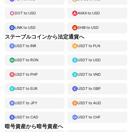
DOT
to
USD
AVAX
to
USD
LINK
to
USD
SHIB
to
USD
ステーブルコインから法定通貨へ
USDT
to
INR
USDT
to
PLN
USDT
to
RON
USDT
to
USD
USDT
to
PHP
USDT
to
VND
USDT
to
EUR
USDT
to
GBP
USDT
to
JPY
USDT
to
AUD
USDT
to
CAD
USDT
to
CHF
暗号資産から暗号資産へ