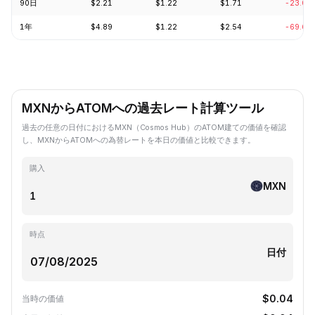
90日
$2.21
$1.22
$1.71
-23.03
1年
$4.89
$1.22
$2.54
-69.63
MXNからATOMへの過去レート計算ツール
過去の任意の日付におけるMXN（Cosmos Hub）のATOM建ての価値を確認
し、MXNからATOMへの為替レートを本日の価値と比較できます。
購入
MXN
時点
日付
$0.04
当時の価値