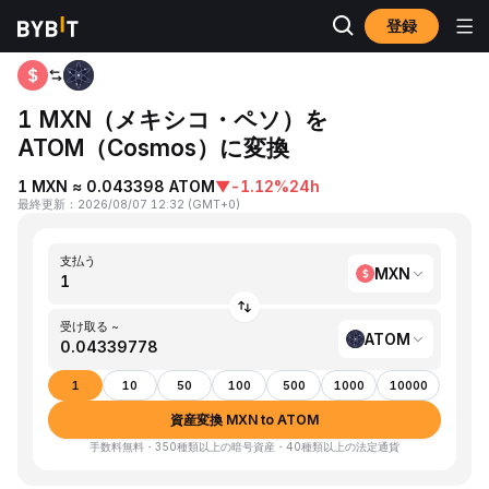
登録
ホーム
MXN to ATOM
1 MXN（メキシコ・ペソ）を
ATOM（Cosmos）に変換
1 MXN ≈ 0.043398 ATOM
▼
-1.12%
24h
最終更新
：
2026/08/07 12:32
(
GMT+0
)
支払う
MXN
受け取る ~
ATOM
1
10
50
100
500
1000
10000
資産変換 MXN to ATOM
手数料無料・350種類以上の暗号資産・40種類以上の法定通貨