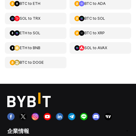
BTC
to
ETH
BTC
to
ADA
SOL
to
TRX
BTC
to
SOL
ETH
to
SOL
BTC
to
XRP
ETH
to
BNB
SOL
to
AVAX
BTC
to
DOGE
企業情報