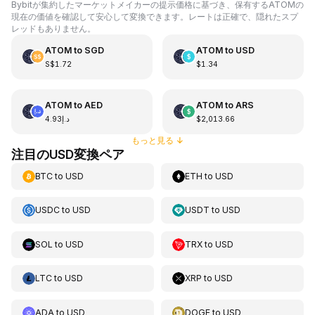
Bybitが集約したマーケットメイカーの提示価格に基づき、保有するATOMの
現在の価値を確認して安心して変換できます。レートは正確で、隠れたスプ
レッドもありません。
ATOM
to
SGD
ATOM
to
USD
S$1.72
$1.34
ATOM
to
AED
ATOM
to
ARS
د.إ4.93
$2,013.66
もっと見る
↓
注目のUSD変換ペア
BTC
to
USD
ETH
to
USD
USDC
to
USD
USDT
to
USD
SOL
to
USD
TRX
to
USD
LTC
to
USD
XRP
to
USD
ADA
to
USD
DOGE
to
USD