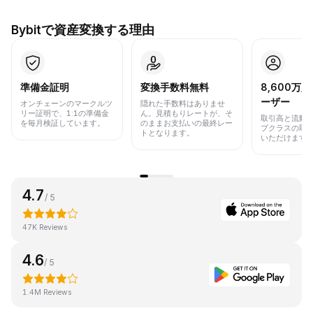
Bybitで資産変換する理由
準備金証明
変換手数料無料
8,600万
ーザー
オンチェーンのマークルツ
隠れた手数料はありませ
リー証明で、1:1の準備金
ん。見積もりレートが、そ
取引高と流動
を毎月検証しています。
のままお支払いの最終レー
プクラスの取
トとなります。
いただけます
4.7
/ 5
47K Reviews
4.6
/ 5
1.4M Reviews