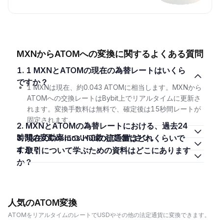
MXNからATOMへの変換に関するよくある質問
1. 1 MXNとATOMの現在の為替レートはいくら
ですか？
1 MXNは現在、約0.043 ATOMに相当します。MXNから
ATOMへの交換レートはBybit上でリアルタイムに更新さ
れます。変換手数料は無料で、確定後は15秒間レートが
固定されます。
2. MXNとATOMの為替レートにおける、過去24
時間の変動率について教えてください。
3. 現在のCosmos Hubの流通量はどれくらいで
すか？
4. 取引について学ぶための資料はどこにあります
か？
人気のATOM変換
ATOMをリアルタイムのレートでUSDやその他の法定通貨に変換できます。