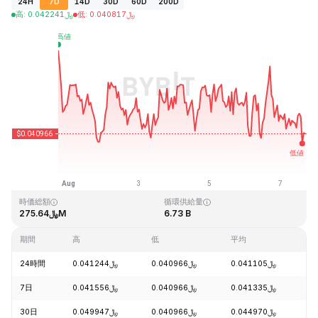
24H
7D
14D
30D
60D
200D
高
:
0.042241
﷼
低
:
0.040817
﷼
最終更新日時：2026-08-07、16:05 GMT+0
過去最高値
過去最低値
﷼0.040542
﷼1.14
時価総額
循環供給量
﷼275.64M
6.73 B
期間
高
低
平均
変
24時間
﷼0.041244
﷼0.040966
﷼0.041105
-
7日
﷼0.041556
﷼0.040966
﷼0.041335
-
30日
﷼0.049947
﷼0.040966
﷼0.044970
-