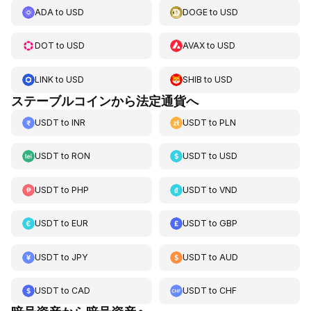
ADA
to
USD
DOGE
to
USD
DOT
to
USD
AVAX
to
USD
LINK
to
USD
SHIB
to
USD
ステーブルコインから法定通貨へ
USDT
to
INR
USDT
to
PLN
USDT
to
RON
USDT
to
USD
USDT
to
PHP
USDT
to
VND
USDT
to
EUR
USDT
to
GBP
USDT
to
JPY
USDT
to
AUD
USDT
to
CAD
USDT
to
CHF