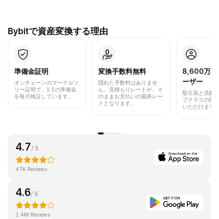
Bybitで資産変換する理由
準備金証明
変換手数料無料
8,600万
ーザー
オンチェーンのマークルツ
隠れた手数料はありませ
リー証明で、1:1の準備金
ん。見積もりレートが、そ
取引高と流動
を毎月検証しています。
のままお支払いの最終レー
プクラスの取
トとなります。
いただけます
4.7
/ 5
47K Reviews
4.6
/ 5
1.4M Reviews