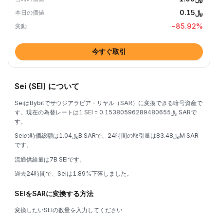
﷼0.15
本日の価値
-85.92
%
変動
今すぐ取引
Sei (SEI) について
SeiはBybitでサウジアラビア・リヤル（SAR）に変換できる暗号資産で
す。現在の為替レートは1 SEI = ﷼0.15380596289480655 SARで
す。
Seiの時価総額は﷼1.04B SARで、24時間の取引量は﷼83.48M SAR
です。
流通供給量は7B SEIです。
過去24時間で、Seiは1.89%下落しました。
SEIをSARに変換する方法
変換したいSEIの数量を入力してください