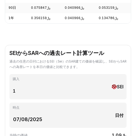
90日
﷼0.075847
﷼0.040966
﷼0.053159
-
1年
﷼0.356159
﷼0.040966
﷼0.134786
-
SEIからSARへの過去レート計算ツール
過去の任意の日付におけるSEI（Sei）のSAR建ての価値を確認し、SEIからSAR
への為替レートを本日の価値と比較できます。
購入
SEI
時点
日付
﷼1.09
当時の価値