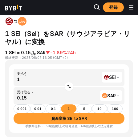
登録
ホーム
SEI to SAR
1 SEI（Sei）をSAR（サウジアラビア・リ
ヤル）に変換
1 SEI ≈ ﷼0.15 SAR
▼
-1.89%
24h
最終更新
：
2026/08/07 16:05
(
GMT+0
)
支払う
SEI
受け取る ~
SAR
0.001
0.01
0.1
1
5
10
100
資産変換 SEI to SAR
手数料無料・350種類以上の暗号資産・40種類以上の法定通貨