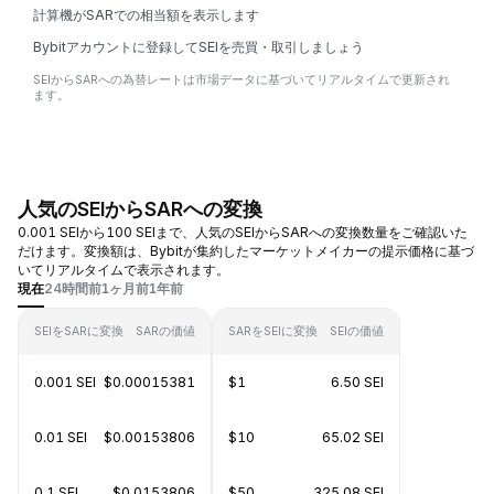
計算機がSARでの相当額を表示します
Bybitアカウントに登録してSEIを売買・取引しましょう
SEIからSARへの為替レートは市場データに基づいてリアルタイムで更新され
ます。
人気のSEIからSARへの変換
0.001 SEIから100 SEIまで、人気のSEIからSARへの変換数量をご確認いた
だけます。変換額は、Bybitが集約したマーケットメイカーの提示価格に基づ
いてリアルタイムで表示されます。
現在
24時間前
1ヶ月前
1年前
SEIをSARに変換
SARの価値
SARをSEIに変換
SEIの価値
0.001 SEI
$0.00015381
$1
6.50 SEI
0.01 SEI
$0.00153806
$10
65.02 SEI
0.1 SEI
$0.0153806
$50
325.08 SEI