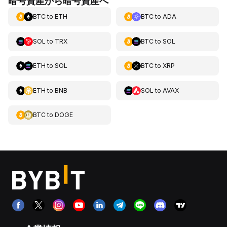
暗号資産から暗号資産へ
BTC
to
ETH
BTC
to
ADA
SOL
to
TRX
BTC
to
SOL
ETH
to
SOL
BTC
to
XRP
ETH
to
BNB
SOL
to
AVAX
BTC
to
DOGE