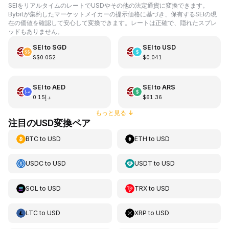
SEIをリアルタイムのレートでUSDやその他の法定通貨に変換できます。
Bybitが集約したマーケットメイカーの提示価格に基づき、保有するSEIの現
在の価値を確認して安心して変換できます。レートは正確で、隠れたスプレ
ッドもありません。
SEI
to
SGD
SEI
to
USD
S$0.052
$0.041
SEI
to
AED
SEI
to
ARS
د.إ0.15
$61.36
もっと見る
↓
注目のUSD変換ペア
BTC
to
USD
ETH
to
USD
USDC
to
USD
USDT
to
USD
SOL
to
USD
TRX
to
USD
LTC
to
USD
XRP
to
USD