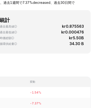
、過去1週間で7.37%decreased、過去30日間で
統計
kr0.875563
過去最高値
kr0.000476
過去最低値
kr5.50B
時価総額
34.30 B
循環供給量
変動
-1.54%
-7.37%