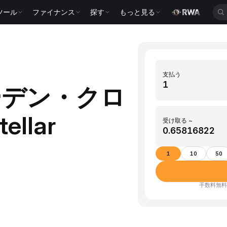
ツール
ファイナンス
探す
もっと見る
支払う
ーデン・クロ
llar
受け取る ~
1
10
50
手数料無料