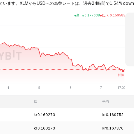
されています。XLMからUSDへの為替レートは、過去24時間で1.54%down
高
:
kr
0.177038
低
:
kr
0.159585
低
平均
kr0.160273
kr0.160752
kr0.160273
kr0.167876