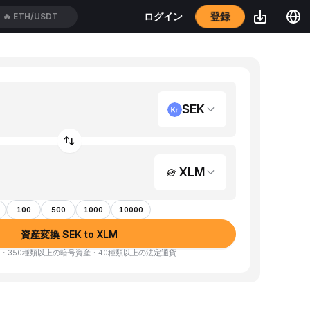
登録
ログイン
🔥
ETH/USDT
SEK
XLM
100
500
1000
10000
資産変換 SEK to XLM
・350種類以上の暗号資産・40種類以上の法定通貨