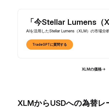
「今Stellar Lume
AIを活用したStellar Lumens（XLM）
TradeGPTに質問する
XLMの価格
XLMからUSDへの為替