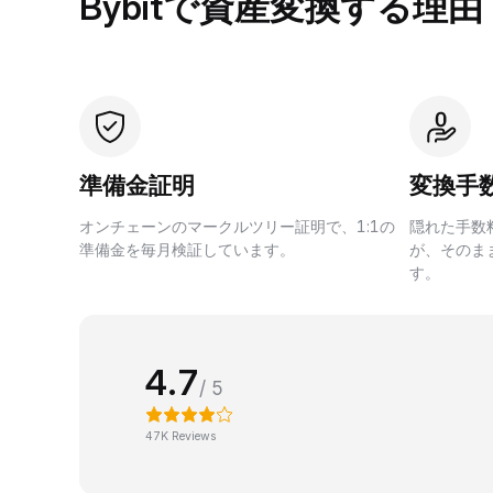
Bybitで資産変換する理由
準備金証明
変換手
オンチェーンのマークルツリー証明で、1:1の
隠れた手数
準備金を毎月検証しています。
が、そのま
す。
4.7
/ 5
47K Reviews