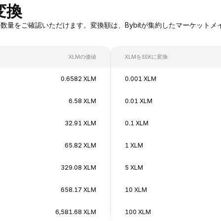
変換
LMへの変換数量をご確認いただけます。変換額は、Bybitが集約したマー
XLMの価値
XLMをSEKに変換
0.6582 XLM
0.001 XLM
6.58 XLM
0.01 XLM
32.91 XLM
0.1 XLM
65.82 XLM
1 XLM
329.08 XLM
5 XLM
658.17 XLM
10 XLM
6,581.68 XLM
100 XLM