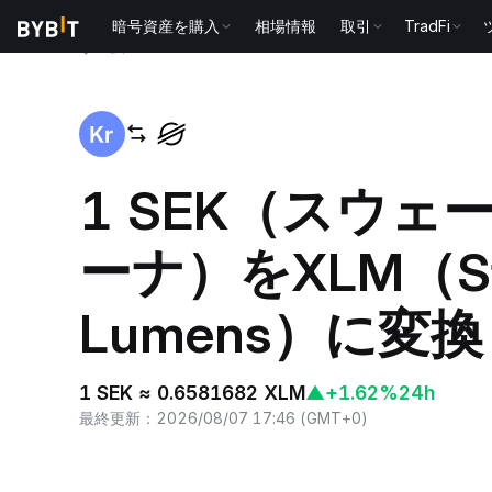
暗号資産を購入
相場情報
取引
TradFi
ホーム
SEK to XLM
1 SEK（スウェ
ーナ）をXLM（Ste
Lumens）に変換
1 SEK ≈ 0.6581682 XLM
▲
+1.62%
24h
最終更新
：
2026/08/07 17:46
(
GMT+0
)