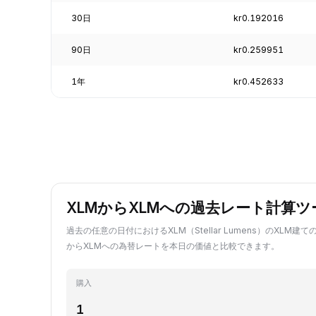
30日
kr0.192016
90日
kr0.259951
1年
kr0.452633
XLMからXLMへの過去レート計算ツ
過去の任意の日付におけるXLM（Stellar Lumens）のXLM建
からXLMへの為替レートを本日の価値と比較できます。
購入