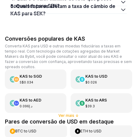
converter para SEK?
5. Quais fatores afetam a taxa de câmbio de
KAS para SEK?
Conversões populares de KAS
Converta KAS para USD e outras moedas fiduciárias a taxas em
tempo real. Com tecnologia de cotações agregadas de Market
Makers da Bybit, você pode consultar o valor atual do seu KAS e
fazer a conversão com confiança, aproveitando taxas precisas e sem
spreads ocultos.
KAS
to
SGD
KAS
to
USD
S$0.034
$0.026
KAS
to
AED
KAS
to
ARS
د.إ0.096
$39.3
Ver mais
↓
Pares de conversão de USD em destaque
BTC
to
USD
ETH
to
USD