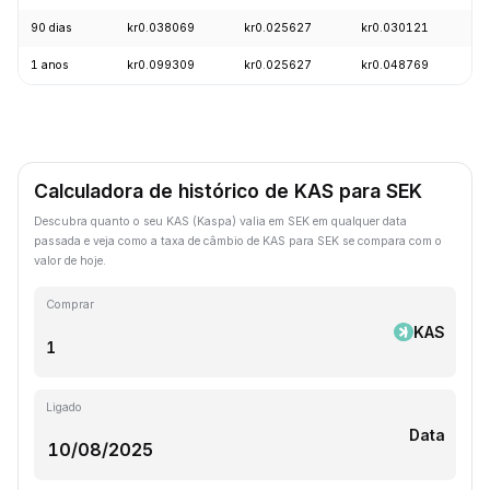
90 dias
kr0.038069
kr0.025627
kr0.030121
-
1 anos
kr0.099309
kr0.025627
kr0.048769
-
Calculadora de histórico de KAS para SEK
Descubra quanto o seu KAS (Kaspa) valia em SEK em qualquer data
passada e veja como a taxa de câmbio de KAS para SEK se compara com o
valor de hoje.
Comprar
KAS
Ligado
Data