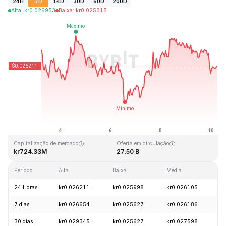
24H
7D
14D
30D
60D
200D
Alta
:
kr
0.026953
Baixa
:
kr
0.025315
Última atualização: 2026-08-10, 05:52 GMT+0
Máxima histórica
Mínima histórica
kr0.207411
kr0.000171
Capitalização de mercado
Oferta em circulação
kr724.33M
27.50 B
Período
Alta
Baixa
Média
V
24 Horas
kr0.026211
kr0.025998
kr0.026105
-
7 dias
kr0.026654
kr0.025627
kr0.026186
-
30 dias
kr0.029345
kr0.025627
kr0.027598
-