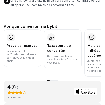
Crie uma conta gratuita na Bybit para converter, comprar, vender
3
ou operar KAS com
taxas de conversão zero
.
Por que converter na Bybit
Prova de reservas
Taxas zero de
Mais de 8
conversão
milhões d
Reservas de 1:1
verificadas mensalmente
usuários
Sem taxas ocultas. A
com prova de Merkle on-
cotação é a taxa final que
chain.
Junte-se a um
você paga.
maiores corret
mundo em vol
trading e liquid
4.7
/ 5
47K Reviews