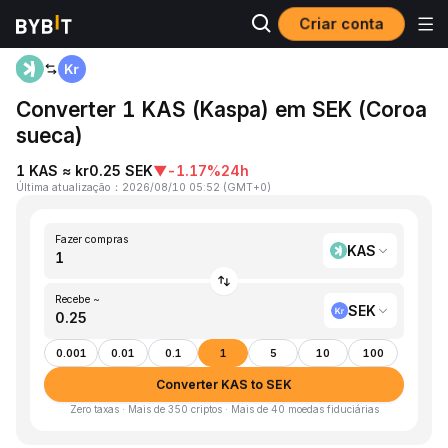
Criar conta
Página inicial
KAS to SEK
Converter 1 KAS (Kaspa) em SEK (Coroa
sueca)
1 KAS ≈ kr0.25 SEK
▼
-1.17%
24h
Última atualização
：
2026/08/10 05:52
(
GMT+0
)
Fazer compras
KAS
Recebe ~
SEK
0.001
0.01
0.1
1
5
10
100
Converter KAS to SEK
Zero taxas · Mais de 350 criptos · Mais de 40 moedas fiduciárias