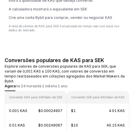
Insira a quantidade de KAS que deseja converter
A calculadora mostrará o equivalente em SEK
Crie uma conta Bybit para comprar, vender ou negociar KAS
A taxa de câmbio de KAS para SEK é atualizada em tempo real com base nos
dados do mercado.
Conversões populares de KAS para SEK
Explore valores de conversões populares de KAS para SEK, que
variam de 0,001 KAS a 100 KAS, com valores de conversão em
tempo real baseados em cotações agregadas dos Market Makers da
Bybit.
Agora
Há 24 horas
Há 1 mês
há 1 ano
Converter KAS para SEK
Valor de SEK
Converter SEK para KAS
Valor de KAS
0.001 KAS
$0.00024907
$1
4.01 KAS
0.01 KAS
$0.00249067
$10
40.15 KAS