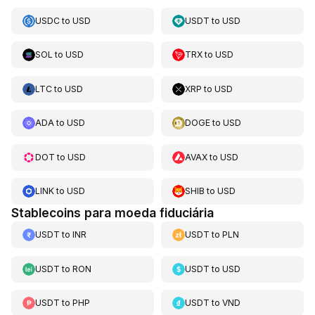
USDC
to
USD
USDT
to
USD
SOL
to
USD
TRX
to
USD
LTC
to
USD
XRP
to
USD
ADA
to
USD
DOGE
to
USD
DOT
to
USD
AVAX
to
USD
LINK
to
USD
SHIB
to
USD
Stablecoins para moeda fiduciária
USDT
to
INR
USDT
to
PLN
USDT
to
RON
USDT
to
USD
USDT
to
PHP
USDT
to
VND