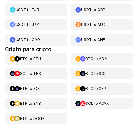
USDT
to
EUR
USDT
to
GBP
USDT
to
JPY
USDT
to
AUD
USDT
to
CAD
USDT
to
CHF
Cripto para cripto
BTC
to
ETH
BTC
to
ADA
SOL
to
TRX
BTC
to
SOL
ETH
to
SOL
BTC
to
XRP
ETH
to
BNB
SOL
to
AVAX
BTC
to
DOGE