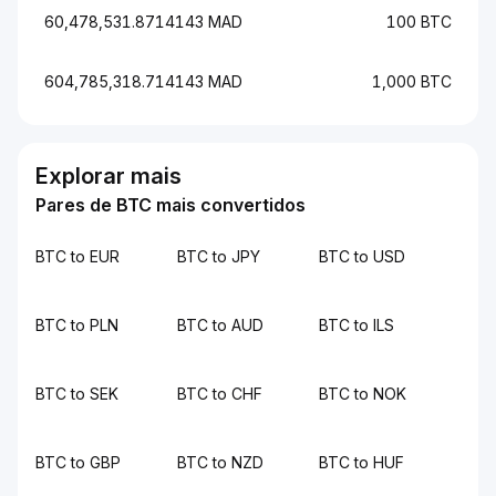
60,478,531.8714143 MAD
100 BTC
604,785,318.714143 MAD
1,000 BTC
Explorar mais
Pares de BTC mais convertidos
BTC to EUR
BTC to JPY
BTC to USD
BTC to PLN
BTC to AUD
BTC to ILS
BTC to SEK
BTC to CHF
BTC to NOK
BTC to GBP
BTC to NZD
BTC to HUF