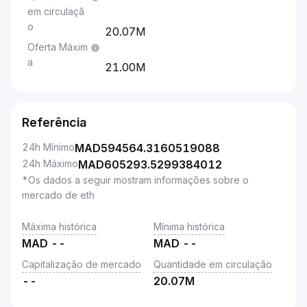
em circulaçã
o
20.07M
Oferta Máxim
a
21.00M
Referência
24h Mínimo
MAD
594564.3160519088
24h Máximo
MAD
605293.5299384012
*Os dados a seguir mostram informações sobre o
mercado de eth
Máxima histórica
Mínima histórica
MAD
--
MAD
--
Capitalização de mercado
Quantidade em circulação
--
20.07M