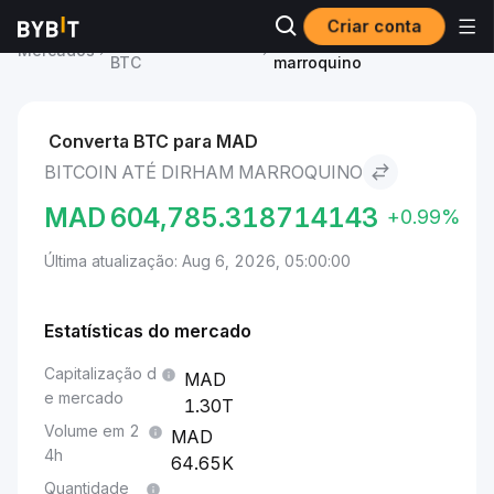
Criar conta
Preço de Bitcoin
Bitcoin to Dirham
Mercados
BTC
marroquino
Converta BTC para MAD
BITCOIN ATÉ DIRHAM MARROQUINO
MAD
604,785.318714143
+0.99%
Última atualização: Aug 6, 2026, 05:00:00
Estatísticas do mercado
Capitalização d
e mercado
1.30T
Volume em 2
4h
64.65K
Quantidade