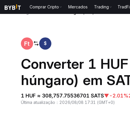
Comprar Cripto
Mercados
Trading
TradFi
Página inicial
Forint húngaro(HUF) to Satoshis Visi
$
Converter 1 HUF 
húngaro) em SA
1 HUF ≈ 308,757.75536701 SATS
▼
-2.01%
Última atualização
：
2026/08/08 17:31
(
GMT+0
)