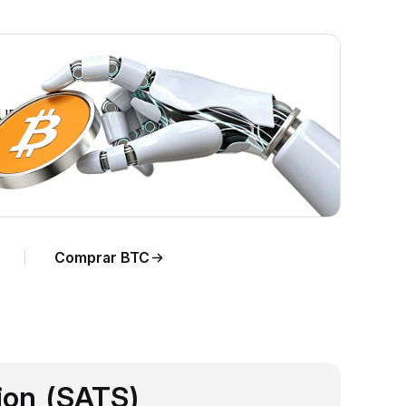
HUF.
Comprar BTC
ion (SATS)