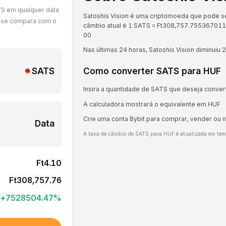
TS em qualquer data
Satoshis Vision é uma criptomoeda que pode ser
S se compara com o
câmbio atual é 1 SATS = Ft308,757.755367011
0
0
Nas últimas 24 horas, Satoshis Vision diminuiu 
SATS
Como converter SATS para HUF
Insira a quantidade de SATS que deseja conver
A calculadora mostrará o equivalente em HUF
Crie uma conta Bybit para comprar, vender ou
Data
A taxa de câmbio de SATS para HUF é atualizada em te
Ft4.10
Ft308,757.76
+
7528504.47
%