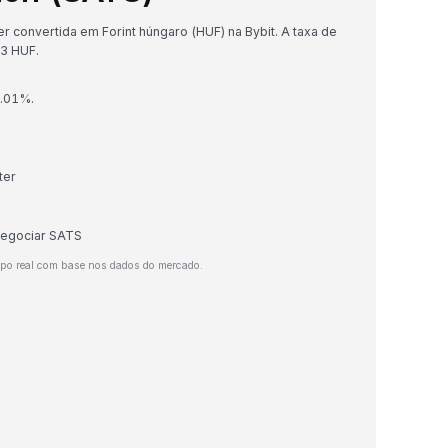
 convertida em Forint húngaro (HUF) na Bybit. A taxa de
3 HUF.
2.01%.
ter
 negociar SATS
mpo real com base nos dados do mercado.