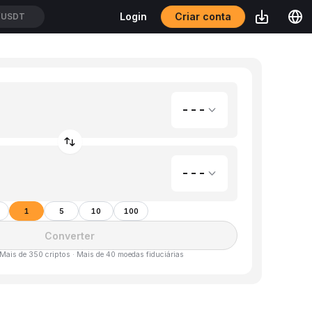
Criar conta
Login
/USDT
---
---
1
5
10
100
Converter
 Mais de 350 criptos · Mais de 40 moedas fiduciárias