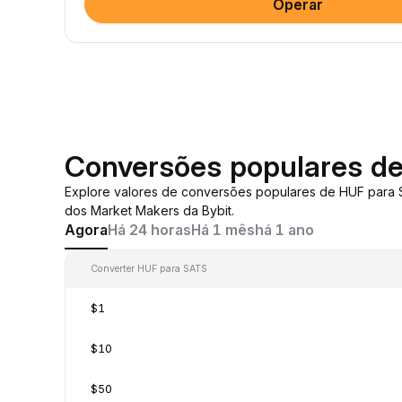
Operar
Conversões populares d
Explore valores de conversões populares de HUF para
dos Market Makers da Bybit.
Agora
Há 24 horas
Há 1 mês
há 1 ano
Converter HUF para SATS
$1
$10
$50