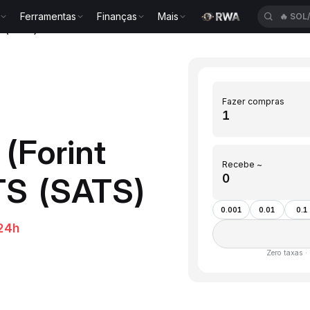
Ferramentas
Finanças
Mais
🔥
SOL
on(SATS)
Fazer compras
(Forint
Recebe ~
TS (SATS)
0.001
0.01
0.1
24h
Zero taxas ·