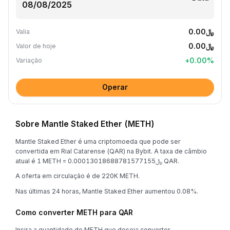
﷼0.00
Valia
﷼0.00
Valor de hoje
+
0.00
%
Variação
Operar
Sobre Mantle Staked Ether (METH)
Mantle Staked Ether é uma criptomoeda que pode ser
convertida em Rial Catarense (QAR) na Bybit. A taxa de câmbio
atual é 1 METH = ﷼0.00013018688781577155 QAR.
A oferta em circulação é de 220K METH.
Nas últimas 24 horas, Mantle Staked Ether aumentou 0.08%.
Como converter METH para QAR
Insira a quantidade de METH que deseja converter