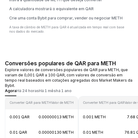
A calculadora mostrará o equivalente em QAR
Crie uma conta Bybit para comprar, vender ou negociar METH
A taxa de câmbio de METH para QAR é atualizada em tempo real com base
nos dados do mercado.
Conversões populares de QAR para METH
Explore valores de conversões populares de QAR para METH, que
variam de 0,001 QAR a 100 QAR, com valores de conversão em
tempo real baseados em cotações agregadas dos Market Makers da
Bybit.
Agora
Há 24 horas
Há 1 mês
há 1 ano
Converter QAR para METH
Valor de METH
Converter METH para QAR
Valor de
0.001 QAR
0.00000013 METH
0.001 METH
7.68 
0.01 QAR
0.00000130 METH
0.01 METH
76.81 