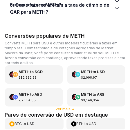
converter para METH?
5. Quais fatores afetam a taxa de câmbio de
QAR para METH?
Conversões populares de METH
Converta METH para USD e outras moedas fiduciárias a taxas em
tempo real. Com tecnologia de cotações agregadas de Market
Makers da Bybit, você pode consultar o valor atual do seu METH e
fazer a conversão com confiança, aproveitando taxas precisas e sem
spreads ocultos.
METH
to
SGD
METH
to
USD
S$2,682.69
$2,098.97
METH
to
AED
METH
to
ARS
د.إ7,708.46
$3,146,354
Ver mais
↓
Pares de conversão de USD em destaque
BTC
to
USD
ETH
to
USD