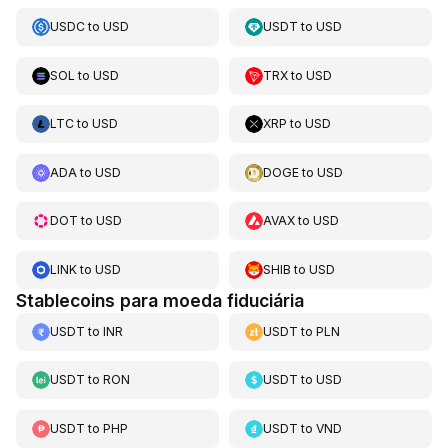
USDC
to
USD
USDT
to
USD
SOL
to
USD
TRX
to
USD
LTC
to
USD
XRP
to
USD
ADA
to
USD
DOGE
to
USD
DOT
to
USD
AVAX
to
USD
LINK
to
USD
SHIB
to
USD
Stablecoins para moeda fiduciária
USDT
to
INR
USDT
to
PLN
USDT
to
RON
USDT
to
USD
USDT
to
PHP
USDT
to
VND