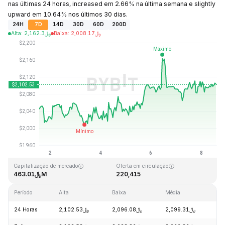
nas últimas 24 horas, increased em 2.66% na última semana e slightly
upward em 10.64% nos últimos 30 dias.
24H
7D
14D
30D
60D
200D
Alta
:
2,162.3
﷼
Baixa
:
2,008.17
﷼
Última atualização: 2026-08-08, 14:14 GMT+0
Máxima histórica
Mínima histórica
﷼1,485.62
﷼5,312.55
Capitalização de mercado
Oferta em circulação
﷼463.01M
220,415
Período
Alta
Baixa
Média
Va
24 Horas
﷼2,102.53
﷼2,096.08
﷼2,099.31
+