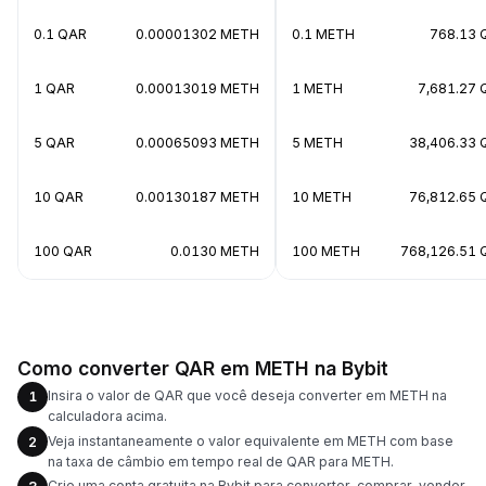
0.1 QAR
0.00001302 METH
0.1 METH
768.13 
1 QAR
0.00013019 METH
1 METH
7,681.27 
5 QAR
0.00065093 METH
5 METH
38,406.33 
10 QAR
0.00130187 METH
10 METH
76,812.65 
100 QAR
0.0130 METH
100 METH
768,126.51 
Como converter QAR em METH na Bybit
Insira o valor de QAR que você deseja converter em METH na
1
calculadora acima.
Veja instantaneamente o valor equivalente em METH com base
2
na taxa de câmbio em tempo real de QAR para METH.
Crie uma conta gratuita na Bybit para converter, comprar, vender