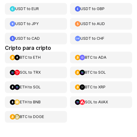
USDT
to
EUR
USDT
to
GBP
USDT
to
JPY
USDT
to
AUD
USDT
to
CAD
USDT
to
CHF
Cripto para cripto
BTC
to
ETH
BTC
to
ADA
SOL
to
TRX
BTC
to
SOL
ETH
to
SOL
BTC
to
XRP
ETH
to
BNB
SOL
to
AVAX
BTC
to
DOGE