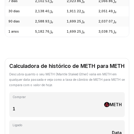
7 dias
﷼2,102.53
﷼2,023.86
﷼2,066.86
+
30 dias
﷼2,138.40
﷼1,911.22
﷼2,051.49
+
90 dias
﷼2,588.93
﷼1,699.25
﷼2,037.07
+
1 anos
﷼5,182.76
﷼1,699.25
﷼3,038.75
-
Calculadora de histórico de METH para METH
Descubra quanto o seu METH (Mantle Staked Ether) valia em METH em
qualquer data passada e veja como a taxa de câmbio de METH para METH se
compara com o valor de hoje.
Comprar
METH
Ligado
Data