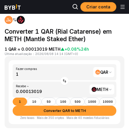
Criar conta
Página inicial
QAR to METH
Converter 1 QAR (Rial Catarense) em
METH (Mantle Staked Ether)
1 QAR ≈ 0.00013019 METH
▲
+0.08%
24h
Última atualização
：
2026/08/08 14:14
(
GMT+0
)
Fazer compras
QAR
Recebe ~
METH
1
10
50
100
500
1000
10000
Converter QAR to METH
Zero taxas · Mais de 350 criptos · Mais de 40 moedas fiduciárias