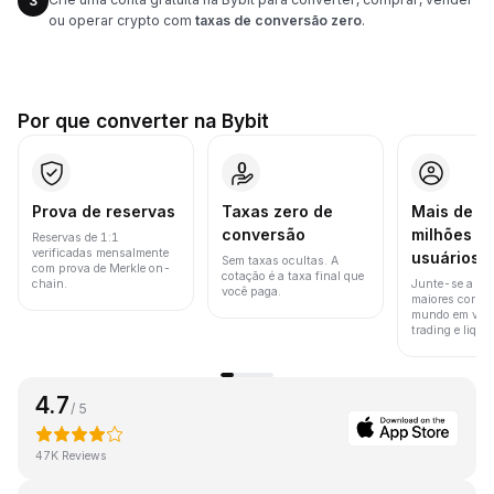
3
ou operar crypto com
taxas de conversão zero
.
Por que converter na Bybit
Prova de reservas
Taxas zero de
Mais de 8
conversão
milhões d
Reservas de 1:1
verificadas mensalmente
usuários
Sem taxas ocultas. A
com prova de Merkle on-
cotação é a taxa final que
chain.
Junte-se a um
você paga.
maiores corret
mundo em vol
trading e liquid
4.7
/ 5
47K Reviews