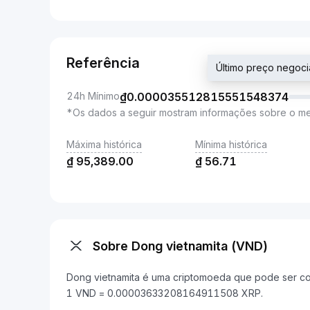
Referência
Último preço nego
24h Mínimo
₫
0.000035512815551548374
*Os dados a seguir mostram informações sobre o m
Máxima histórica
Mínima histórica
₫
95,389.00
₫
56.71
Sobre Dong vietnamita (VND)
Dong vietnamita é uma criptomoeda que pode ser con
1 VND = 0.00003633208164911508 XRP.