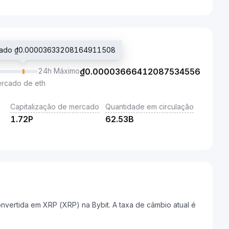
ciado ₫0.00003633208164911508
24h Máximo
₫
0.00003666412087534556
ercado de eth
Capitalização de mercado
Quantidade em circulação
1.72P
62.53B
vertida em XRP (XRP) na Bybit. A taxa de câmbio atual é