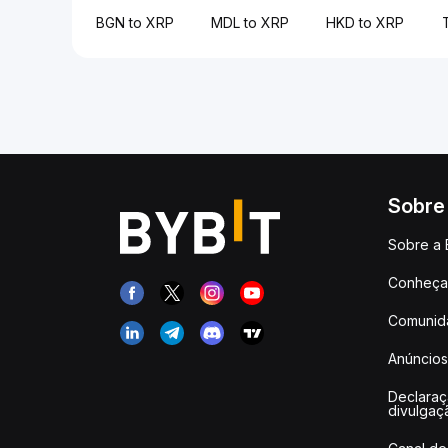
BGN to XRP
MDL to XRP
HKD to XRP
Sobre
Sobre a 
Conheça 
Comunid
Anúncios
Declara
divulgaç