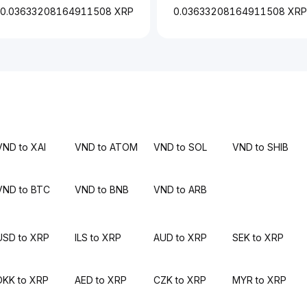
0.03633208164911508 XRP
0.03633208164911508 XRP
VND to XAI
VND to ATOM
VND to SOL
VND to SHIB
VND to BTC
VND to BNB
VND to ARB
USD to XRP
ILS to XRP
AUD to XRP
SEK to XRP
DKK to XRP
AED to XRP
CZK to XRP
MYR to XRP