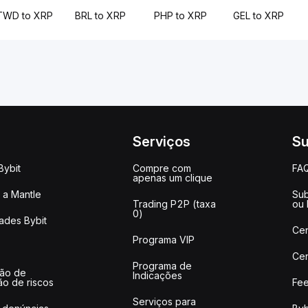
TWD to XRP
BRL to XRP
PHP to XRP
GEL to XRP
Serviços
Su
Bybit
Compre com
FA
apenas um clique
a Mantle
Sub
Trading P2P (taxa
ou
0)
ades Bybit
Cen
Programa VIP
Cen
Programa de
ção de
Indicações
ão de riscos
Fee
Serviços para