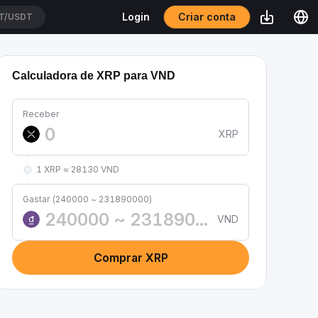
Criar conta
Login
T/USDT
Calculadora de XRP para VND
Receber
XRP
1 XRP ≈ 28130 VND
Gastar (240000 ~ 231890000)
VND
₫
Comprar XRP