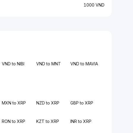
1000 VND
VND to NIBI
VND to MNT
VND to MAVIA
MXN to XRP
NZD to XRP
GBP to XRP
RON to XRP
KZT to XRP
INR to XRP