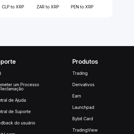
CLP to XRP
ZAR to XRP
PEN to XRP
porte
Produtos
Q
Trading
meter um Processo
Derivativos
 Reclamação
Earn
tral de Ajuda
Launchpad
tral de Suporte
Bybit Card
dback do usuário
TradingView