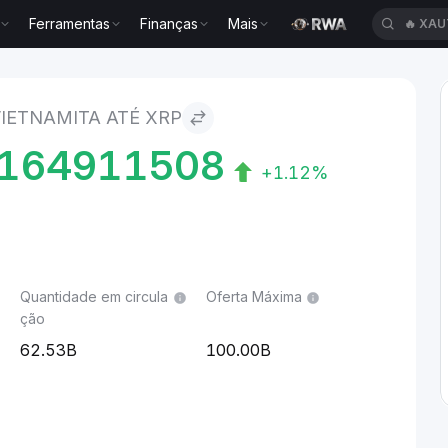
Ferramentas
Finanças
Mais
🔥
XAU
RP
IETNAMITA ATÉ XRP
164911508
+1.12%
Quantidade em circula
Oferta Máxima
ção
62.53B
100.00B