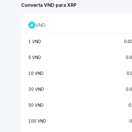
Converta VND para XRP
VND
1 VND
0.0
5 VND
0.
10 VND
0.
20 VND
0.
50 VND
0
100 VND
0