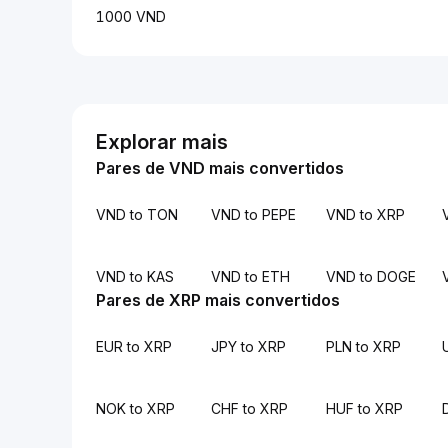
1000 VND
Explorar mais
Pares de VND mais convertidos
VND to TON
VND to PEPE
VND to XRP
VND to KAS
VND to ETH
VND to DOGE
Pares de XRP mais convertidos
EUR to XRP
JPY to XRP
PLN to XRP
NOK to XRP
CHF to XRP
HUF to XRP