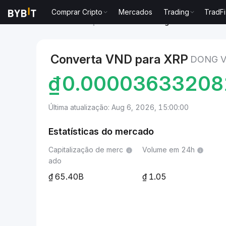
Comprar Cripto
Mercados
Trading
TradFi
Mercados
Preço de XRP XRP
Dong vietnamita to X
Converta VND para XRP
DONG V
₫
0.00003633208
Última atualização: Aug 6, 2026, 15:00:00
Estatísticas do mercado
Capitalização de merc
Volume em 24h
ado
65.40B
1.05