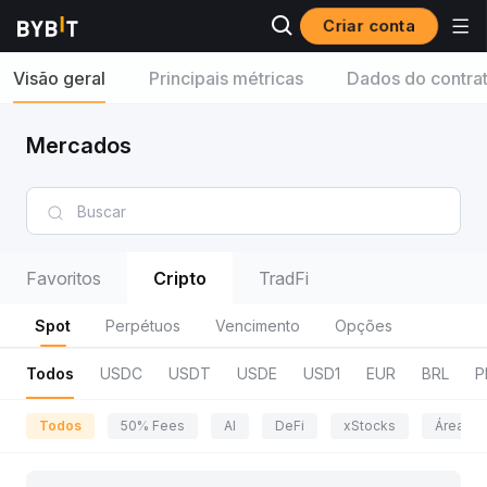
Criar conta
Visão geral
Principais métricas
Dados do contra
Mercados
Favoritos
Cripto
TradFi
Spot
Perpétuos
Vencimento
Opções
Todos
USDC
USDT
USDE
USD1
EUR
BRL
P
Todos
50% Fees
AI
DeFi
xStocks
Área da