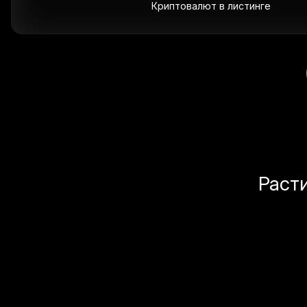
Криптовалют в листинге
Раст