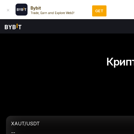
Bybit
GET
Trade, Earn and Explore Web3!
Крип
XAUT/USDT
--