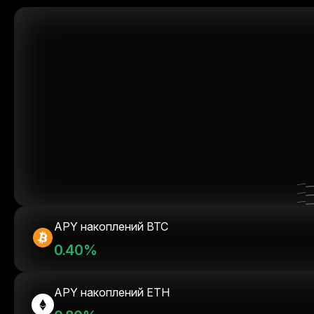
APY накоплений BTC
0.40%
APY накоплений ETH