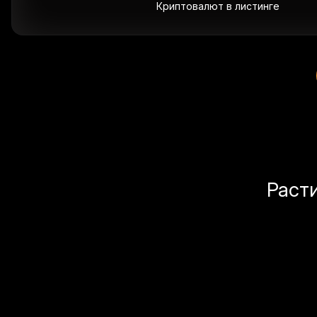
Криптовалют в листинге
Раст