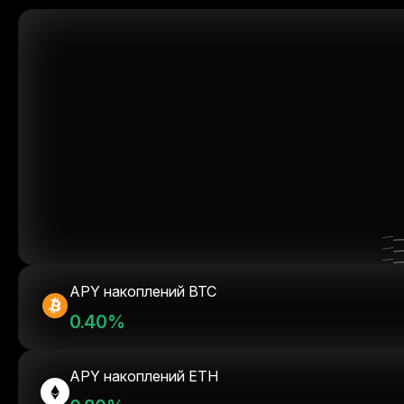
APY накоплений BTC
0.40%
APY накоплений ETH