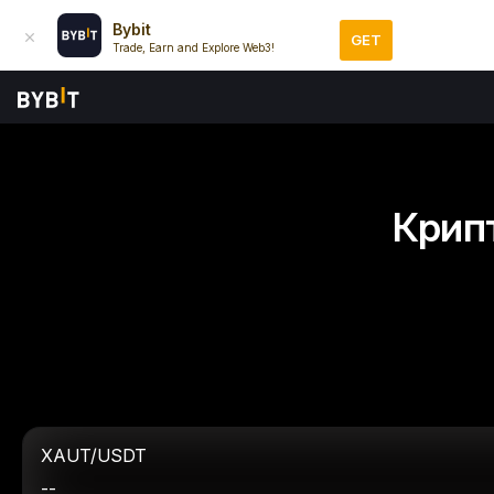
Bybit
GET
Trade, Earn and Explore Web3!
Крип
XAUT/USDT
--