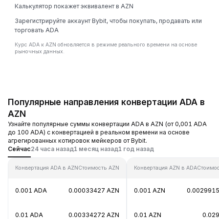
Калькулятор покажет эквивалент в AZN
Зарегистрируйте аккаунт Bybit, чтобы покупать, продавать или
торговать ADA
Курс ADA к AZN обновляется в режиме реального времени на основе
рыночных данных.
Популярные направления конвертации ADA в
AZN
Узнайте популярные суммы конвертации ADA в AZN (от 0,001 ADA
до 100 ADA) с конвертацией в реальном времени на основе
агрегированных котировок мейкеров от Bybit.
Сейчас
24 часа назад
1 месяц назад
1 год назад
Конвертация ADA в AZN
Стоимость AZN
Конвертация AZN в ADA
Стоимо
0.001 ADA
0.00033427 AZN
0.001 AZN
0.002991
0.01 ADA
0.00334272 AZN
0.01 AZN
0.02