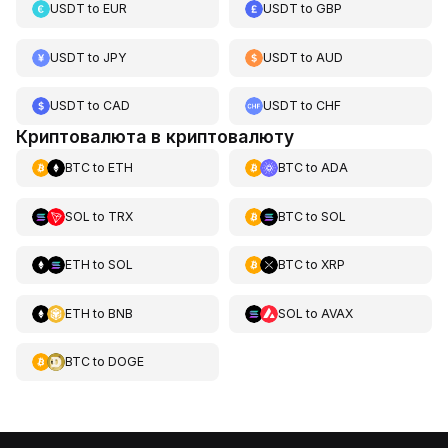
USDT
to
EUR
USDT
to
GBP
USDT
to
JPY
USDT
to
AUD
USDT
to
CAD
USDT
to
CHF
Криптовалюта в криптовалюту
BTC
to
ETH
BTC
to
ADA
SOL
to
TRX
BTC
to
SOL
ETH
to
SOL
BTC
to
XRP
ETH
to
BNB
SOL
to
AVAX
BTC
to
DOGE