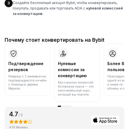
Создайте бесплатный аккаунт Bybit, чтобы конвертировать,
3
покупать, продавать или торговать ADA с
нулевой комиссией
за конвертацию
.
Почему стоит конвертировать на Bybit
Подтверждение
Нулевые
Более 86
резервов
комиссии за
пользова
конвертацию
Резервы 1:1 ежемесячно
Присоединяйт
подтверждаются ончейн
одной из вед
Без скрытых комиссий.
с помощью дерева
в мире по то
Котировка курса — это
Меркла.
объему и лик
окончательный курс,
который вы платите.
4.7
/ 5
47K Reviews