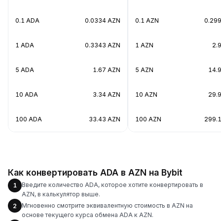
0.1 ADA
0.0334 AZN
0.1 AZN
0.29
1 ADA
0.3343 AZN
1 AZN
2.
5 ADA
1.67 AZN
5 AZN
14.
10 ADA
3.34 AZN
10 AZN
29.
100 ADA
33.43 AZN
100 AZN
299.
Как конвертировать ADA в AZN на Bybit
Введите количество ADA, которое хотите конвертировать в
1
AZN, в калькулятор выше.
Мгновенно смотрите эквивалентную стоимость в AZN на
2
основе текущего курса обмена ADA к AZN.