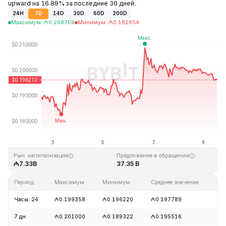
upward на 16.89% за последние 30 дней.
24H
7D
14D
30D
60D
200D
Максимум
:
₼
0.208704
Минимум
:
₼
0.182654
Последнее обновление: 12:44 GMT+0 2026-08-09
Исторический максимум
Исторический минимум
₼3.09
₼0.019253
Рын. капитализация
Предложение в обращении
₼7.33B
37.35 B
Период
Максимум
Минимум
Среднее значение
Из
Часы: 24
₼0.199358
₼0.196220
₼0.197789
-
7 дн.
₼0.201000
₼0.189322
₼0.195516
+