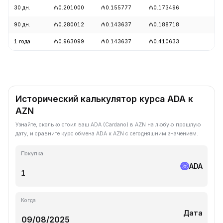
30 дн.
₼0.201000
₼0.155777
₼0.173496
+
90 дн.
₼0.280012
₼0.143637
₼0.188718
+
1 года
₼0.963099
₼0.143637
₼0.410633
-
Исторический калькулятор курса ADA к
AZN
Узнайте, сколько стоил ваш ADA (Cardano) в AZN на любую прошлую
дату, и сравните курс обмена ADA к AZN с сегодняшним значением.
Покупка
ADA
Когда
Дата