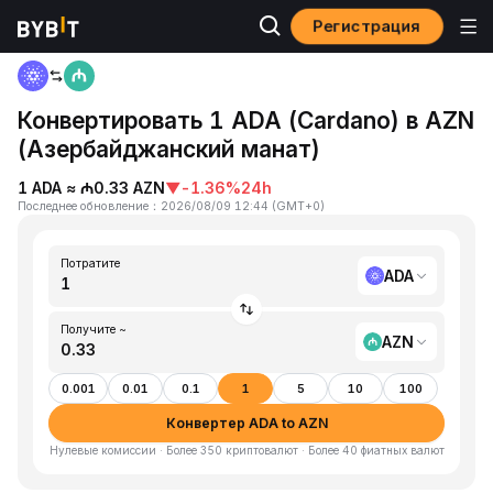
Регистрация
Главная
ADA to AZN
Конвертировать 1 ADA (Cardano) в AZN
(Азербайджанский манат)
1 ADA ≈ ₼0.33 AZN
▼
-1.36%
24h
Последнее обновление
：
2026/08/09 12:44
(
GMT+0
)
Потратите
ADA
Получите ~
AZN
0.001
0.01
0.1
1
5
10
100
Конвертер ADA to AZN
Нулевые комиссии · Более 350 криптовалют · Более 40 фиатных валют