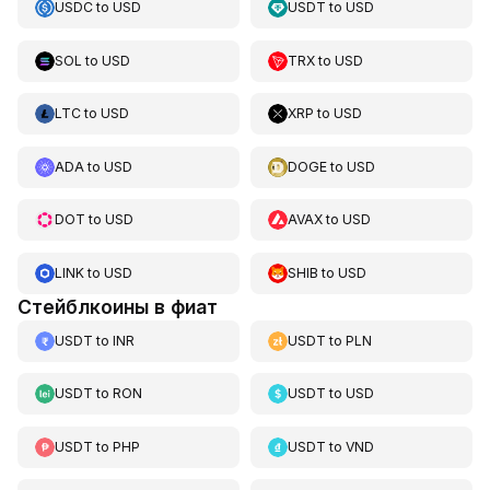
USDC
to
USD
USDT
to
USD
SOL
to
USD
TRX
to
USD
LTC
to
USD
XRP
to
USD
ADA
to
USD
DOGE
to
USD
DOT
to
USD
AVAX
to
USD
LINK
to
USD
SHIB
to
USD
Стейблкоины в фиат
USDT
to
INR
USDT
to
PLN
USDT
to
RON
USDT
to
USD
USDT
to
PHP
USDT
to
VND