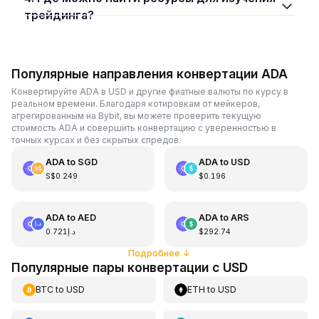
трейдинга?
Популярные направления конвертации ADA
Конвертируйте ADA в USD и другие фиатные валюты по курсу в
реальном времени. Благодаря котировкам от мейкеров,
агрегированным на Bybit, вы можете проверить текущую
стоимость ADA и совершить конвертацию с уверенностью в
точных курсах и без скрытых спредов.
ADA
to
SGD
ADA
to
USD
S$0.249
$0.196
ADA
to
AED
ADA
to
ARS
د.إ0.721
$292.74
Подробнее
↓
Популярные пары конвертации с USD
BTC
to
USD
ETH
to
USD